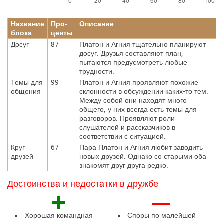
Название
Про-
Описание
блока
центы
Досуг
87
Платон и Агния тщательно планируют
досуг. Друзья составляют план,
пытаются предусмотреть любые
трудности.
Темы для
99
Платон и Агния проявляют похожие
общения
склонности в обсуждении каких-то тем.
Между собой они находят много
общего, у них всегда есть темы для
разговоров. Проявляют роли
слушателей и рассказчиков в
соответствии с ситуацией.
Круг
67
Пара Платон и Агния любит заводить
друзей
новых друзей. Однако со старыми оба
знакомят друг друга редко.
Достоинства и недостатки в дружбе
+
—
Хорошая командная
Споры по малейшей