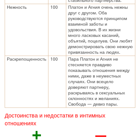
стабильного партнерства.
Нежность
100
Платон и Агния очень нежны
друг с другом. Оба
руководствуются принципом
взаимной заботы и
удовольствия. В их жизни
много ласковых касаний,
объятий, поцелуев. Они любят
демонстрировать свою нежную
привязанность на людях.
Раскрепощенность
100
Пара Платон и Агния не
стесняется правдиво
показывать отношения между
ними, даже в неуместных
случаях. Они всецело
доверяют партнеру,
раскрываясь в сексуальных
склонностях и желаниях.
Свобода — девиз пары.
Достоинства и недостатки в интимных
отношениях
+
—