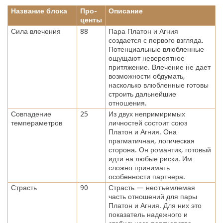
Название блока
Про-
Описание
центы
Сила влечения
88
Пара Платон и Агния
создается с первого взгляда.
Потенциальные влюбленные
ощущают невероятное
притяжение. Влечение не дает
возможности обдумать,
насколько влюбленные готовы
строить дальнейшие
отношения.
Совпадение
25
Из двух непримиримых
темпераметров
личностей состоит союз
Платон и Агния. Она
прагматичная, логическая
сторона. Он романтик, готовый
идти на любые риски. Им
сложно принимать
особенности партнера.
Страсть
90
Страсть — неотъемлемая
часть отношений для пары
Платон и Агния. Для них это
показатель надежного и