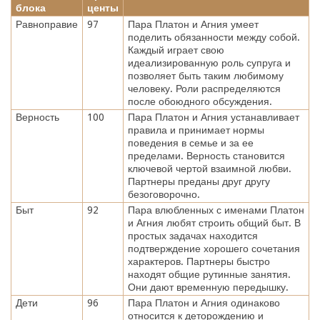
блока
центы
Равноправие
97
Пара Платон и Агния умеет
поделить обязанности между собой.
Каждый играет свою
идеализированную роль супруга и
позволяет быть таким любимому
человеку. Роли распределяются
после обоюдного обсуждения.
Верность
100
Пара Платон и Агния устанавливает
правила и принимает нормы
поведения в семье и за ее
пределами. Верность становится
ключевой чертой взаимной любви.
Партнеры преданы друг другу
безоговорочно.
Быт
92
Пара влюбленных с именами Платон
и Агния любят строить общий быт. В
простых задачах находится
подтверждение хорошего сочетания
характеров. Партнеры быстро
находят общие рутинные занятия.
Они дают временную передышку.
Дети
96
Пара Платон и Агния одинаково
относится к деторождению и