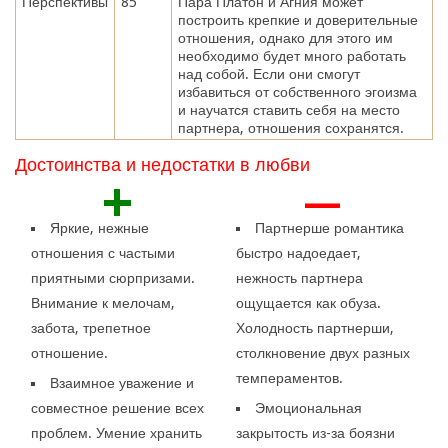
Перспективы
85
Пара Платон и Агния может
построить крепкие и доверительные
отношения, однако для этого им
необходимо будет много работать
над собой. Если они смогут
избавиться от собственного эгоизма
и научатся ставить себя на место
партнера, отношения сохранятся.
Достоинства и недостатки в любви
+
—
Яркие, нежные
Партнерше романтика
отношения с частыми
быстро надоедает,
приятными сюрпризами.
нежность партнера
Внимание к мелочам,
ощущается как обуза.
забота, трепетное
Холодность партнерши,
отношение.
столкновение двух разных
темпераментов.
Взаимное уважение и
совместное решение всех
Эмоциональная
проблем. Умение хранить
закрытость из-за боязни