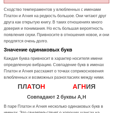
Сходство темпераментов у влюбленных с именами
Платон и Агния на редкость большое. Они читают друг
друга как открытую книгу. В таких отношениях много
доверия и понимания. Но есть большая вероятность
появления скуки. Привносите в отношения новое, и они
продлятся очень долго.
Значение одинаковых букв
Каждая буква привносит в характер носителя имени
определенную вибрацию. Совпадение букв в именах
Платон и Агния расскажет о точках соприкосновения
влюбленных и возможных разногласиях между ними.
ПЛ
А
ТО
Н
А
Г
Н
ИЯ
Совпадают 2 буквы А,Н
В паре Платон и Агния несколько одинаковых букв в
именах. Это свидетельствует о хороших шансах на