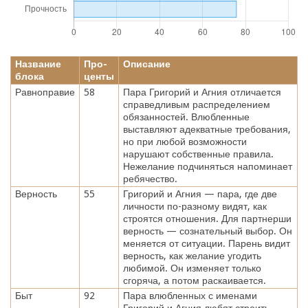
Название
Про-
Описание
блока
центы
Равноправие
58
Пара Григорий и Агния отличается
справедливым распределением
обязанностей. Влюбленные
выставляют адекватные требования,
но при любой возможности
нарушают собственные правила.
Нежелание подчиняться напоминает
ребячество.
Верность
55
Григорий и Агния — пара, где две
личности по-разному видят, как
строятся отношения. Для партнерши
верность — сознательный выбор. Он
меняется от ситуации. Парень видит
верность, как желание угодить
любимой. Он изменяет только
сгоряча, а потом раскаивается.
Быт
92
Пара влюбленных с именами
Григорий и Агния любят строить