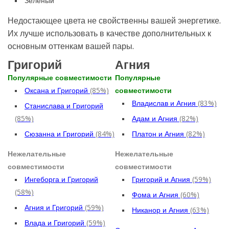
Зеленый
Недостающее цвета не свойственны вашей энергетике.
Их лучше использовать в качестве дополнительных к
основным оттенкам вашей пары.
Григорий
Агния
Популярные совместимости
Популярные
Оксана и Григорий
(85%)
совместимости
Владислав и Агния
(83%)
Станислава и Григорий
(85%)
Адам и Агния
(82%)
Сюзанна и Григорий
(84%)
Платон и Агния
(82%)
Нежелательные
Нежелательные
совместимости
совместимости
Ингеборга и Григорий
Григорий и Агния
(59%)
(58%)
Фома и Агния
(60%)
Агния и Григорий
(59%)
Никанор и Агния
(63%)
Влада и Григорий
(59%)