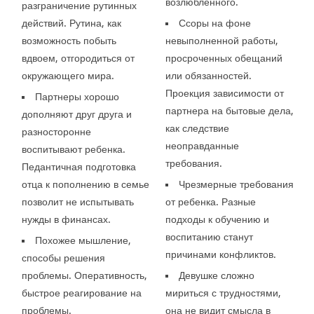
возлюбленного.
разграничение рутинных
действий. Рутина, как
Ссоры на фоне
возможность побыть
невыполненной работы,
вдвоем, отгородиться от
просроченных обещаний
окружающего мира.
или обязанностей.
Проекция зависимости от
Партнеры хорошо
партнера на бытовые дела,
дополняют друг друга и
как следствие
разносторонне
неоправданные
воспитывают ребенка.
требования.
Педантичная подготовка
отца к пополнению в семье
Чрезмерные требования
позволит не испытывать
от ребенка. Разные
нужды в финансах.
подходы к обучению и
воспитанию станут
Похожее мышление,
причинами конфликтов.
способы решения
проблемы. Оперативность,
Девушке сложно
быстрое реагирование на
мириться с трудностями,
проблемы.
она не видит смысла в