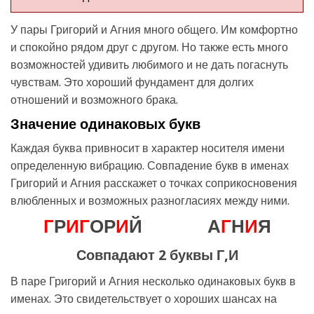
У пары Григорий и Агния много общего. Им комфортно
и спокойно рядом друг с другом. Но также есть много
возможностей удивить любимого и не дать погаснуть
чувствам. Это хороший фундамент для долгих
отношений и возможного брака.
Значение одинаковых букв
Каждая буква привносит в характер носителя имени
определенную вибрацию. Совпадение букв в именах
Григорий и Агния расскажет о точках соприкосновения
влюбленных и возможных разногласиях между ними.
Г
Р
И
Г
ОР
И
Й
А
Г
Н
И
Я
Совпадают 2 буквы Г,И
В паре Григорий и Агния несколько одинаковых букв в
именах. Это свидетельствует о хороших шансах на