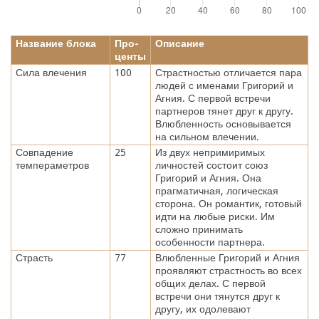
Название блока
Про-
Описание
центы
Сила влечения
100
Страстностью отличается пара
людей с именами Григорий и
Агния. С первой встречи
партнеров тянет друг к другу.
Влюбленность основывается
на сильном влечении.
Совпадение
25
Из двух непримиримых
темпераметров
личностей состоит союз
Григорий и Агния. Она
прагматичная, логическая
сторона. Он романтик, готовый
идти на любые риски. Им
сложно принимать
особенности партнера.
Страсть
77
Влюбленные Григорий и Агния
проявляют страстность во всех
общих делах. С первой
встречи они тянутся друг к
другу, их одолевают