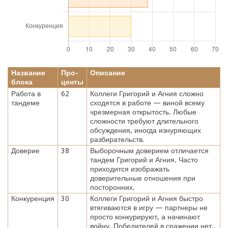
Название
Про-
Описание
блока
центы
Работа в
62
Коллеги Григорий и Агния сложно
тандеме
сходятся в работе — виной всему
чрезмерная открытость. Любые
сложности требуют длительного
обсуждения, иногда изнуряющих
разбирательств.
Доверие
38
Выборочным доверием отличается
тандем Григорий и Агния. Часто
приходится изображать
доверительные отношения при
посторонних.
Конкуренция
30
Коллеги Григорий и Агния быстро
втягиваются в игру — партнеры не
просто конкурируют, а начинают
войну. Победителей в сражении нет.