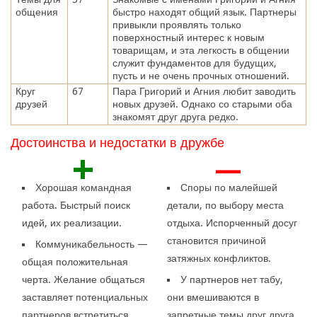
общения
быстро находят общий язык. Партнеры
привыкли проявлять только
поверхностный интерес к новым
товарищам, и эта легкость в общении
служит фундаментов для будущих,
пусть и не очень прочных отношений.
Круг
67
Пара Григорий и Агния любит заводить
друзей
новых друзей. Однако со старыми оба
знакомят друг друга редко.
Достоинства и недостатки в дружбе
+
—
Хорошая командная
Споры по малейшей
работа. Быстрый поиск
детали, по выбору места
идей, их реализации.
отдыха. Испорченный досуг
становится причиной
Коммуникабельность —
затяжных конфликтов.
общая положительная
черта. Желание общаться
У партнеров нет табу,
заставляет потенциальных
они вмешиваются в
партнеров встретиться
запретные темы друг друга.