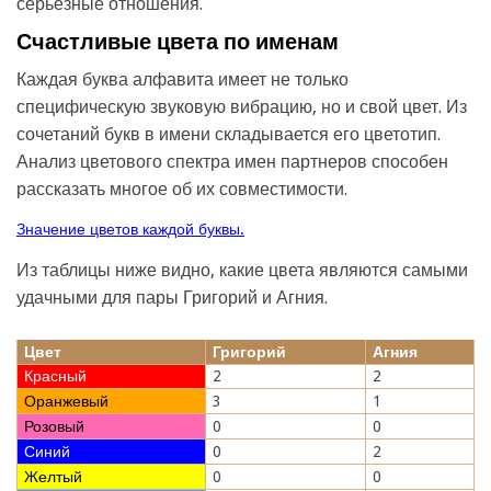
серьезные отношения.
Счастливые цвета по именам
Каждая буква алфавита имеет не только
специфическую звуковую вибрацию, но и свой цвет. Из
сочетаний букв в имени складывается его цветотип.
Анализ цветового спектра имен партнеров способен
рассказать многое об их совместимости.
Значение цветов каждой буквы.
Из таблицы ниже видно, какие цвета являются самыми
удачными для пары Григорий и Агния.
Цвет
Григорий
Агния
Красный
2
2
Оранжевый
3
1
Розовый
0
0
Синий
0
2
Желтый
0
0