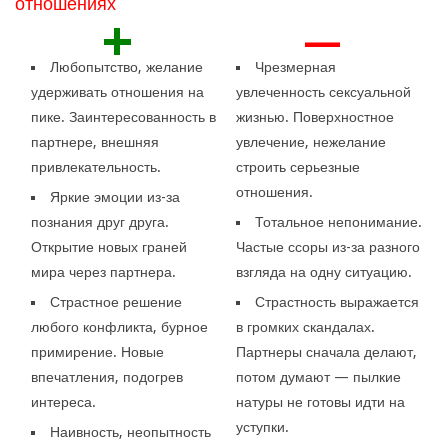
отношениях
+
—
Любопытство, желание
Чрезмерная
удерживать отношения на
увлеченность сексуальной
пике. Заинтересованность в
жизнью. Поверхностное
партнере, внешняя
увлечение, нежелание
привлекательность.
строить серьезные
отношения.
Яркие эмоции из-за
познания друг друга.
Тотальное непонимание.
Открытие новых граней
Частые ссоры из-за разного
мира через партнера.
взгляда на одну ситуацию.
Страстное решение
Страстность выражается
любого конфликта, бурное
в громких скандалах.
примирение. Новые
Партнеры сначала делают,
впечатления, подогрев
потом думают — пылкие
интереса.
натуры не готовы идти на
уступки.
Наивность, неопытность