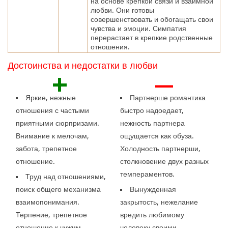
на основе крепкой связи и взаимной
любви. Они готовы
совершенствовать и обогащать свои
чувства и эмоции. Симпатия
перерастает в крепкие родственные
отношения.
Достоинства и недостатки в любви
+
—
Яркие, нежные
Партнерше романтика
отношения с частыми
быстро надоедает,
приятными сюрпризами.
нежность партнера
Внимание к мелочам,
ощущается как обуза.
забота, трепетное
Холодность партнерши,
отношение.
столкновение двух разных
темпераментов.
Труд над отношениями,
поиск общего механизма
Вынужденная
взаимопонимания.
закрытость, нежелание
Терпение, трепетное
вредить любимому
отношение к чужим
человеку своими