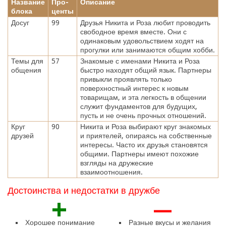
Название
Про-
Описание
блока
центы
Досуг
99
Друзья Никита и Роза любит проводить
свободное время вместе. Они с
одинаковым удовольствием ходят на
прогулки или занимаются общим хобби.
Темы для
57
Знакомые с именами Никита и Роза
общения
быстро находят общий язык. Партнеры
привыкли проявлять только
поверхностный интерес к новым
товарищам, и эта легкость в общении
служит фундаментов для будущих,
пусть и не очень прочных отношений.
Круг
90
Никита и Роза выбирают круг знакомых
друзей
и приятелей, опираясь на собственные
интересы. Часто их друзья становятся
общими. Партнеры имеют похожие
взгляды на дружеские
взаимоотношения.
Достоинства и недостатки в дружбе
+
—
Хорошее понимание
Разные вкусы и желания