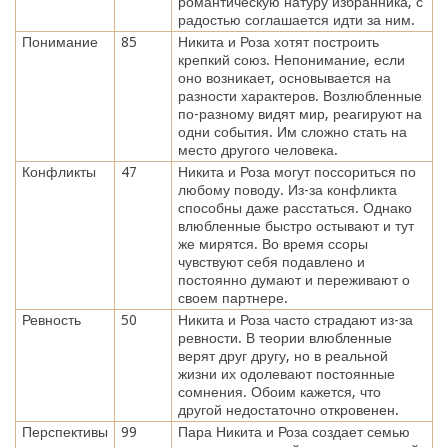
романтическую натуру избранника, с
радостью соглашается идти за ним.
Понимание
85
Никита и Роза хотят построить
крепкий союз. Непонимание, если
оно возникает, основывается на
разности характеров. Возлюбленные
по-разному видят мир, реагируют на
одни события. Им сложно стать на
место другого человека.
Конфликты
47
Никита и Роза могут поссориться по
любому поводу. Из-за конфликта
способны даже расстаться. Однако
влюбленные быстро остывают и тут
же мирятся. Во время ссоры
чувствуют себя подавлено и
постоянно думают и переживают о
своем партнере.
Ревность
50
Никита и Роза часто страдают из-за
ревности. В теории влюбленные
верят друг другу, но в реальной
жизни их одолевают постоянные
сомнения. Обоим кажется, что
другой недостаточно откровенен.
Перспективы
99
Пара Никита и Роза создает семью