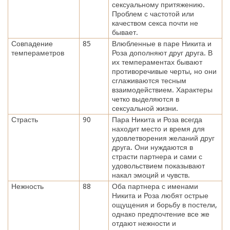
сексуальному притяжению.
Проблем с частотой или
качеством секса почти не
бывает.
Совпадение
85
Влюбленные в паре Никита и
темпераметров
Роза дополняют друг друга. В
их темпераментах бывают
противоречивые черты, но они
сглаживаются тесным
взаимодействием. Характеры
четко выделяются в
сексуальной жизни.
Страсть
90
Пара Никита и Роза всегда
находит место и время для
удовлетворения желаний друг
друга. Они нуждаются в
страсти партнера и сами с
удовольствием показывают
накал эмоций и чувств.
Нежность
88
Оба партнера с именами
Никита и Роза любят острые
ощущения и борьбу в постели,
однако предпочтение все же
отдают нежности и