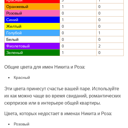
Оранжевый
1
0
Розовый
0
0
Синий
1
0
Желтый
0
0
Голубой
0
1
Белый
0
0
Фиолетовый
0
2
Зеленый
1
0
Общие цвета для имен Никита и Роза:
Красный
Эти цвета принесут счастье вашей паре. Используйте
их как можно чаще во время свиданий, романтических
сюрпризов или в интерьере общей квартиры.
Цвета, которых недостает в именах Никита и Роза:
Розовый