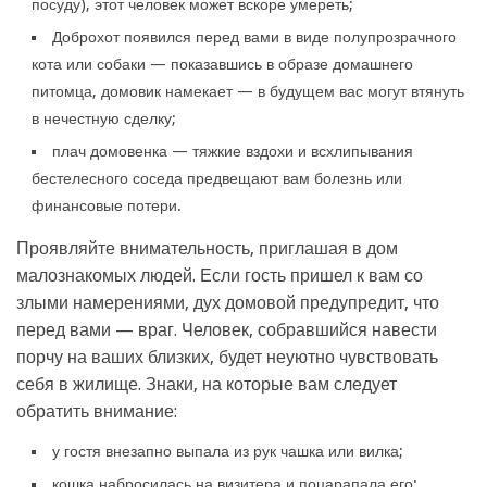
посуду), этот человек может вскоре умереть;
Доброхот появился перед вами в виде полупрозрачного
кота или собаки — показавшись в образе домашнего
питомца, домовик намекает — в будущем вас могут втянуть
в нечестную сделку;
плач домовенка — тяжкие вздохи и всхлипывания
бестелесного соседа предвещают вам болезнь или
финансовые потери.
Проявляйте внимательность, приглашая в дом
малознакомых людей. Если гость пришел к вам со
злыми намерениями, дух домовой предупредит, что
перед вами — враг. Человек, собравшийся навести
порчу на ваших близких, будет неуютно чувствовать
себя в жилище. Знаки, на которые вам следует
обратить внимание:
у гостя внезапно выпала из рук чашка или вилка;
кошка набросилась на визитера и поцарапала его;