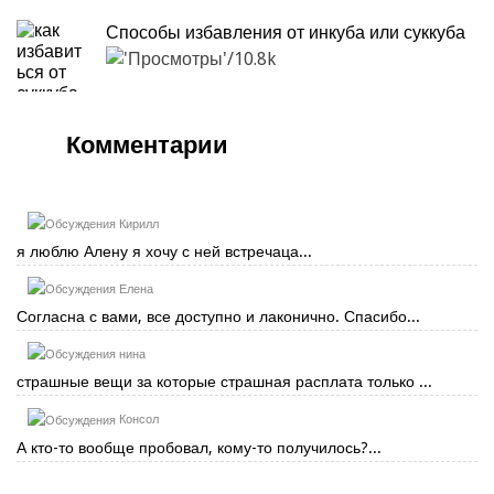
Способы избавления от инкуба или суккуба
10.8k
Комментарии
Кирилл
я люблю Алену я хочу с ней встречаца...
Елена
Согласна с вами, все доступно и лаконично. Спасибо...
нина
страшные вещи за которые страшная расплата только ...
Консол
А кто-то вообще пробовал, кому-то получилось?...