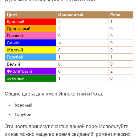
Цвет
Иннокентий
Роза
Красный
2
1
Оранжевый
2
0
Розовый
0
0
Синий
4
0
Желтый
0
0
Голубой
1
1
Белый
0
0
Фиолетовый
0
2
Зеленый
1
0
Общие цвета для имен Иннокентий и Роза:
Красный
Голубой
Эти цвета принесут счастье вашей паре. Используйте
их как можно чаще во время свиданий, романтических