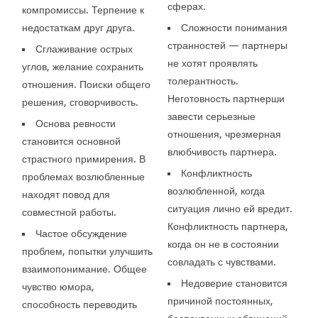
сферах.
компромиссы. Терпение к
недостаткам друг друга.
Сложности понимания
странностей — партнеры
Сглаживание острых
не хотят проявлять
углов, желание сохранить
толерантность.
отношения. Поиски общего
Неготовность партнерши
решения, сговорчивость.
завести серьезные
Основа ревности
отношения, чрезмерная
становится основной
влюбчивость партнера.
страстного примирения. В
Конфликтность
проблемах возлюбленные
возлюбленной, когда
находят повод для
ситуация лично ей вредит.
совместной работы.
Конфликтность партнера,
Частое обсуждение
когда он не в состоянии
проблем, попытки улучшить
совладать с чувствами.
взаимопонимание. Общее
Недоверие становится
чувство юмора,
причиной постоянных,
способность переводить