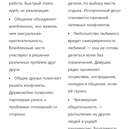
работа. Быстрый поиск
детали, по выбору места
идей, их реализации.
отдыха. Испорченный досуг
становится причиной
Общение объединяет
затяжных конфликтов.
влюбленных, оно важнее,
чем сексуальная
Любопытство любимого
притягательность.
вредит самоуверенности
Влюбленные часто
любимой — она не готова
участвуют в решении
делиться всем без
различных проблем друг
ограничений. Девушка
друга.
редко проявляет
сочувствие, сострадание,
Общие друзья помогают
холодна в общении, если
решить конфликты.
ей скучно.
Дружелюбие позволяет
партнерам узнать о
Чрезмерная
проблемах отношений со
общительность —
стороны.
распыление на других
людей в ущерб
партнерству. Болтливость,