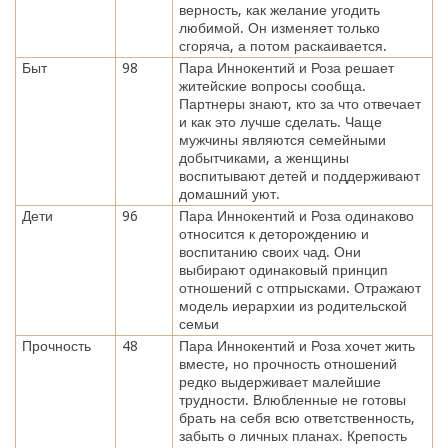
верность, как желание угодить
любимой. Он изменяет только
сгоряча, а потом раскаивается.
Быт
98
Пара Иннокентий и Роза решает
житейские вопросы сообща.
Партнеры знают, кто за что отвечает
и как это лучше сделать. Чаще
мужчины являются семейными
добытчиками, а женщины
воспитывают детей и поддерживают
домашний уют.
Дети
96
Пара Иннокентий и Роза одинаково
относится к деторождению и
воспитанию своих чад. Они
выбирают одинаковый принцип
отношений с отпрысками. Отражают
модель иерархии из родительской
семьи
Прочность
48
Пара Иннокентий и Роза хочет жить
вместе, но прочность отношений
редко выдерживает малейшие
трудности. Влюбленные не готовы
брать на себя всю ответственность,
забыть о личных планах. Крепость