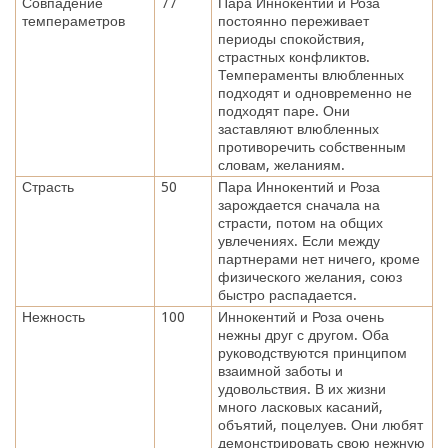
Совпадение
77
Пара Иннокентий и Роза
темпераметров
постоянно переживает
периоды спокойствия,
страстных конфликтов.
Темпераменты влюбленных
подходят и одновременно не
подходят паре. Они
заставляют влюбленных
противоречить собственным
словам, желаниям.
Страсть
50
Пара Иннокентий и Роза
зарождается сначала на
страсти, потом на общих
увлечениях. Если между
партнерами нет ничего, кроме
физического желания, союз
быстро распадается.
Нежность
100
Иннокентий и Роза очень
нежны друг с другом. Оба
руководствуются принципом
взаимной заботы и
удовольствия. В их жизни
много ласковых касаний,
объятий, поцелуев. Они любят
демонстрировать свою нежную