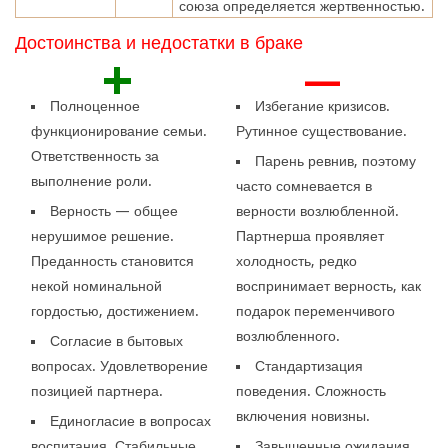
союза определяется жертвенностью.
Достоинства и недостатки в браке
+
—
Полноценное
Избегание кризисов.
функционирование семьи.
Рутинное существование.
Ответственность за
Парень ревнив, поэтому
выполнение роли.
часто сомневается в
Верность — общее
верности возлюбленной.
нерушимое решение.
Партнерша проявляет
Преданность становится
холодность, редко
некой номинальной
воспринимает верность, как
гордостью, достижением.
подарок переменчивого
возлюбленного.
Согласие в бытовых
вопросах. Удовлетворение
Стандартизация
позицией партнера.
поведения. Сложность
включения новизны.
Единогласие в вопросах
воспитания. Стабильные
Завышенные ожидания.