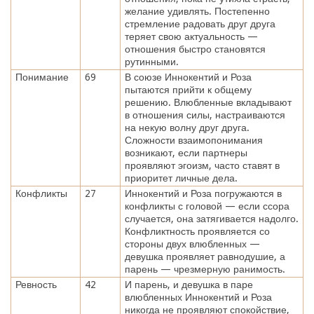
желание удивлять. Постепенно
стремление радовать друг друга
теряет свою актуальность —
отношения быстро становятся
рутинными.
Понимание
69
В союзе Иннокентий и Роза
пытаются прийти к общему
решению. Влюбленные вкладывают
в отношения силы, настраиваются
на некую волну друг друга.
Сложности взаимопонимания
возникают, если партнеры
проявляют эгоизм, часто ставят в
приоритет личные дела.
Конфликты
27
Иннокентий и Роза погружаются в
конфликты с головой — если ссора
случается, она затягивается надолго.
Конфликтность проявляется со
стороны двух влюбленных —
девушка проявляет равнодушие, а
парень — чрезмерную ранимость.
Ревность
42
И парень, и девушка в паре
влюбленных Иннокентий и Роза
никогда не проявляют спокойствие,