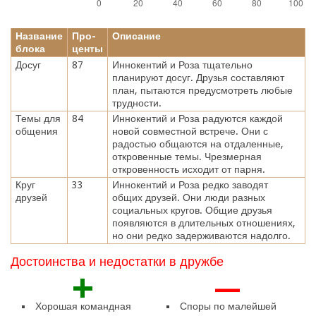
Название
Про-
Описание
блока
центы
Досуг
87
Иннокентий и Роза тщательно
планируют досуг. Друзья составляют
план, пытаются предусмотреть любые
трудности.
Темы для
84
Иннокентий и Роза радуются каждой
общения
новой совместной встрече. Они с
радостью общаются на отдаленные,
откровенные темы. Чрезмерная
откровенность исходит от парня.
Круг
33
Иннокентий и Роза редко заводят
друзей
общих друзей. Они люди разных
социальных кругов. Общие друзья
появляются в длительных отношениях,
но они редко задерживаются надолго.
Достоинства и недостатки в дружбе
+
—
Хорошая командная
Споры по малейшей