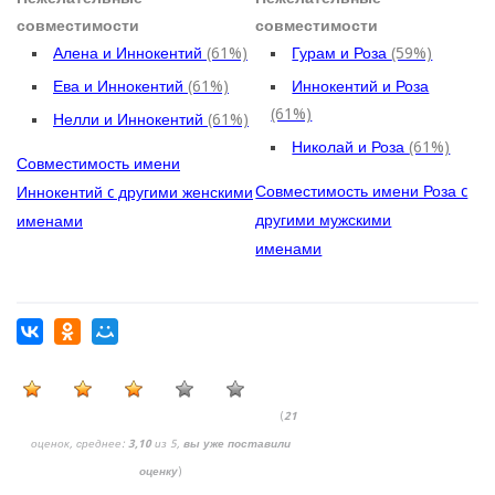
совместимости
совместимости
Алена и Иннокентий
(61%)
Гурам и Роза
(59%)
Ева и Иннокентий
(61%)
Иннокентий и Роза
(61%)
Нелли и Иннокентий
(61%)
Николай и Роза
(61%)
Совместимость имени
Совместимость имени Роза c
Иннокентий c другими женскими
другими мужскими
именами
именами
(
21
оценок, среднее:
3,10
из 5,
вы уже поставили
оценку
)