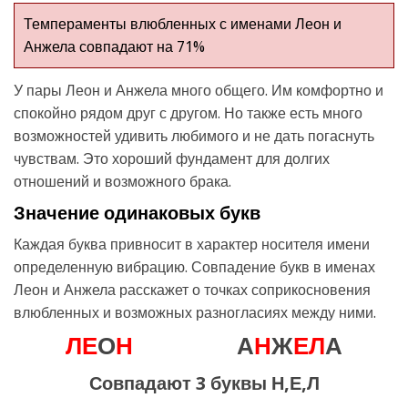
Темпераменты влюбленных с именами Леон и
Анжела совпадают на 71%
У пары Леон и Анжела много общего. Им комфортно и
спокойно рядом друг с другом. Но также есть много
возможностей удивить любимого и не дать погаснуть
чувствам. Это хороший фундамент для долгих
отношений и возможного брака.
Значение одинаковых букв
Каждая буква привносит в характер носителя имени
определенную вибрацию. Совпадение букв в именах
Леон и Анжела расскажет о точках соприкосновения
влюбленных и возможных разногласиях между ними.
Л
Е
О
Н
А
Н
Ж
Е
Л
А
Совпадают 3 буквы Н,Е,Л