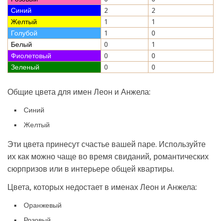
Синий
2
2
Желтый
1
1
Голубой
1
0
Белый
0
1
Фиолетовый
0
0
Зеленый
0
0
Общие цвета для имен Леон и Анжела:
Синий
Желтый
Эти цвета принесут счастье вашей паре. Используйте
их как можно чаще во время свиданий, романтических
сюрпризов или в интерьере общей квартиры.
Цвета, которых недостает в именах Леон и Анжела:
Оранжевый
Розовый