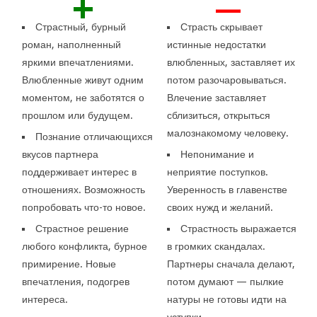
+
—
Страстный, бурный
Страсть скрывает
роман, наполненный
истинные недостатки
яркими впечатлениями.
влюбленных, заставляет их
Влюбленные живут одним
потом разочаровываться.
моментом, не заботятся о
Влечение заставляет
прошлом или будущем.
сблизиться, открыться
малознакомому человеку.
Познание отличающихся
вкусов партнера
Непонимание и
поддерживает интерес в
неприятие поступков.
отношениях. Возможность
Уверенность в главенстве
попробовать что-то новое.
своих нужд и желаний.
Страстное решение
Страстность выражается
любого конфликта, бурное
в громких скандалах.
примирение. Новые
Партнеры сначала делают,
впечатления, подогрев
потом думают — пылкие
интереса.
натуры не готовы идти на
уступки.