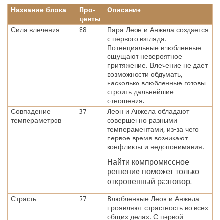
Название блока
Про-
Описание
центы
Сила влечения
88
Пара Леон и Анжела создается
с первого взгляда.
Потенциальные влюбленные
ощущают невероятное
притяжение. Влечение не дает
возможности обдумать,
насколько влюбленные готовы
строить дальнейшие
отношения.
Совпадение
37
Леон и Анжела обладают
темпераметров
совершенно разными
темпераментами, из-за чего
первое время возникают
конфликты и недопонимания.
Найти компромиссное
решение поможет только
откровенный разговор.
Страсть
77
Влюбленные Леон и Анжела
проявляют страстность во всех
общих делах. С первой