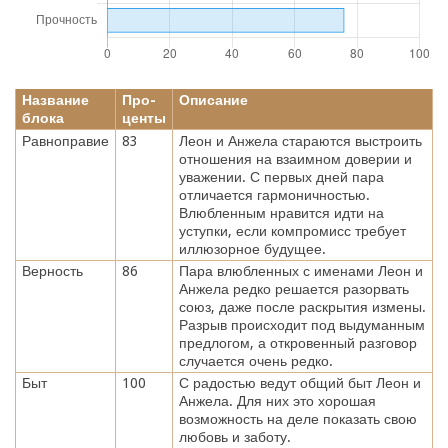
Название
Про-
Описание
блока
центы
Равноправие
83
Леон и Анжела стараются выстроить
отношения на взаимном доверии и
уважении. С первых дней пара
отличается гармоничностью.
Влюбленным нравится идти на
уступки, если компромисс требует
иллюзорное будущее.
Верность
86
Пара влюбленных с именами Леон и
Анжела редко решается разорвать
союз, даже после раскрытия измены.
Разрыв происходит под выдуманным
предлогом, а откровенный разговор
случается очень редко.
Быт
100
С радостью ведут общий быт Леон и
Анжела. Для них это хорошая
возможность на деле показать свою
любовь и заботу.