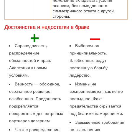
нежелание вкладывать усилия
авансом, без немедленного
симметричного ответа с другой
стороны.
Достоинства и недостатки в браке
+
—
Справедливость,
Выборочная
распределение
принципиальность.
обязанностей и прав.
Влюбленные ведут
Адаптация к новым
постоянную борьбу
условиям.
лидерство.
Верность — обоюдное,
Измены не
осознанное решение
воспринимаются, как нечто
влюбленных. Преданность
постыдное. Факт
подкрепляется
предательства скрывается
невероятным для ветряных
под благими намерениями.
партнеров доверием.
Завышенные требования
Четкое распределение
по выполнению