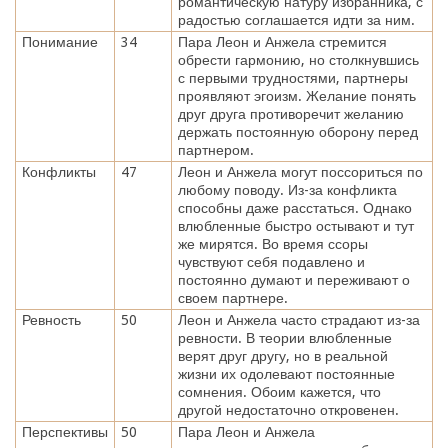
романтическую натуру избранника, с
радостью соглашается идти за ним.
Понимание
34
Пара Леон и Анжела стремится
обрести гармонию, но столкнувшись
с первыми трудностями, партнеры
проявляют эгоизм. Желание понять
друг друга противоречит желанию
держать постоянную оборону перед
партнером.
Конфликты
47
Леон и Анжела могут поссориться по
любому поводу. Из-за конфликта
способны даже расстаться. Однако
влюбленные быстро остывают и тут
же мирятся. Во время ссоры
чувствуют себя подавлено и
постоянно думают и переживают о
своем партнере.
Ревность
50
Леон и Анжела часто страдают из-за
ревности. В теории влюбленные
верят друг другу, но в реальной
жизни их одолевают постоянные
сомнения. Обоим кажется, что
другой недостаточно откровенен.
Перспективы
50
Пара Леон и Анжела