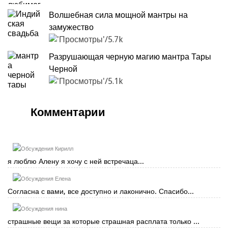
Волшебная сила мощной мантры на
замужество
5.7k
Разрушающая черную магию мантра Тары
Черной
5.1k
Комментарии
Кирилл
я люблю Алену я хочу с ней встречаца...
Елена
Согласна с вами, все доступно и лаконично. Спасибо...
нина
страшные вещи за которые страшная расплата только ...