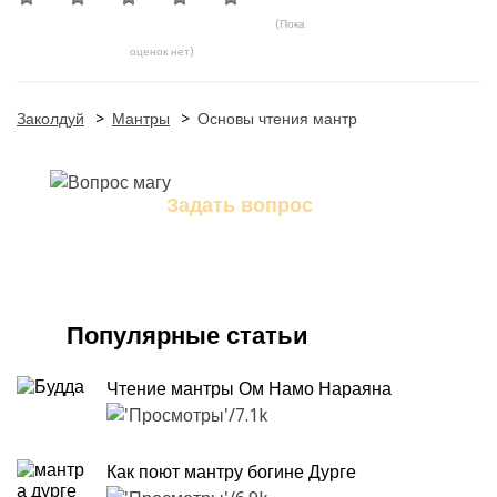
(Пока
оценок нет)
Заколдуй
>
Мантры
>
Основы чтения мантр
Задать вопрос
Задайте свой вопрос магу
Популярные статьи
Чтение мантры Ом Намо Нараяна
7.1k
Как поют мантру богине Дурге