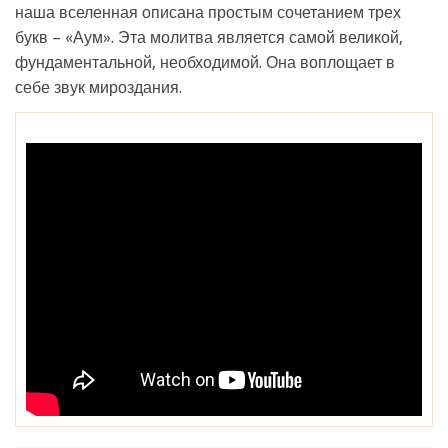
наша вселенная описана простым сочетанием трех
букв – «Аум». Эта молитва является самой великой,
фундаментальной, необходимой. Она воплощает в
себе звук мироздания.