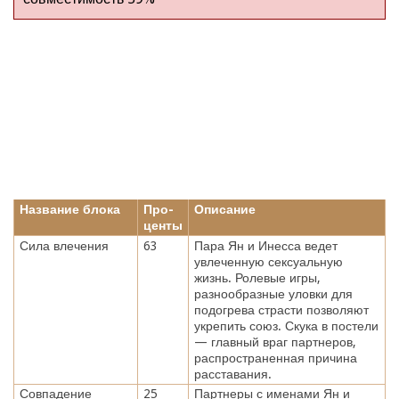
Название блока
Про-
Описание
центы
Сила влечения
63
Пара Ян и Инесса ведет
увлеченную сексуальную
жизнь. Ролевые игры,
разнообразные уловки для
подогрева страсти позволяют
укрепить союз. Скука в постели
— главный враг партнеров,
распространенная причина
расставания.
Совпадение
25
Партнеры с именами Ян и