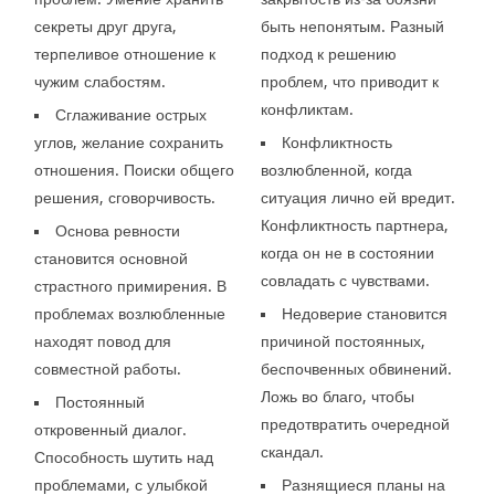
секреты друг друга,
быть непонятым. Разный
терпеливое отношение к
подход к решению
чужим слабостям.
проблем, что приводит к
конфликтам.
Сглаживание острых
углов, желание сохранить
Конфликтность
отношения. Поиски общего
возлюбленной, когда
решения, сговорчивость.
ситуация лично ей вредит.
Конфликтность партнера,
Основа ревности
когда он не в состоянии
становится основной
совладать с чувствами.
страстного примирения. В
проблемах возлюбленные
Недоверие становится
находят повод для
причиной постоянных,
совместной работы.
беспочвенных обвинений.
Ложь во благо, чтобы
Постоянный
предотвратить очередной
откровенный диалог.
скандал.
Способность шутить над
проблемами, с улыбкой
Разнящиеся планы на