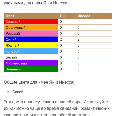
удачными для пары Ян и Инесса.
Цвет
Ян
Инесса
Красный
0
4
Оранжевый
0
0
Розовый
0
0
Синий
2
2
Желтый
0
0
Голубой
0
0
Белый
0
0
Фиолетовый
0
0
Зеленый
0
0
Общие цвета для имен Ян и Инесса:
Синий
Эти цвета принесут счастье вашей паре. Используйте
их как можно чаще во время свиданий, романтических
сюрпризов или в интерьере общей квартиры.