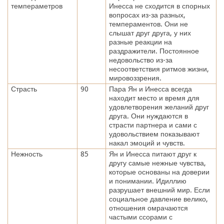
темпераметров
Инесса не сходится в спорных
вопросах из-за разных,
темпераментов. Они не
слышат друг друга, у них
разные реакции на
раздражители. Постоянное
недовольство из-за
несоответствия ритмов жизни,
мировоззрения.
Страсть
90
Пара Ян и Инесса всегда
находит место и время для
удовлетворения желаний друг
друга. Они нуждаются в
страсти партнера и сами с
удовольствием показывают
накал эмоций и чувств.
Нежность
85
Ян и Инесса питают друг к
другу самые нежные чувства,
которые основаны на доверии
и понимании. Идиллию
разрушает внешний мир. Если
социальное давление велико,
отношения омрачаются
частыми ссорами с