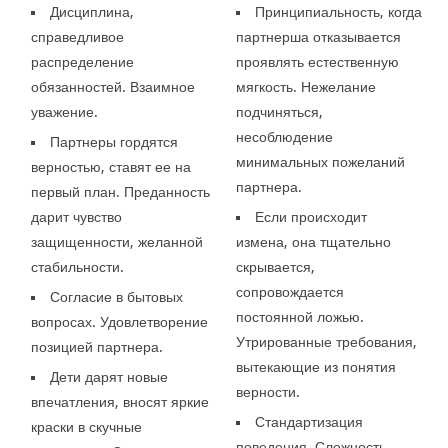
Дисциплина,
Принципиальность, когда
справедливое
партнерша отказывается
распределение
проявлять естественную
обязанностей. Взаимное
мягкость. Нежелание
уважение.
подчиняться,
несоблюдение
Партнеры гордятся
минимальных пожеланий
верностью, ставят ее на
партнера.
первый план. Преданность
дарит чувство
Если происходит
защищенности, желанной
измена, она тщательно
стабильности.
скрывается,
сопровождается
Согласие в бытовых
постоянной ложью.
вопросах. Удовлетворение
Утрированные требования,
позицией партнера.
вытекающие из понятия
Дети дарят новые
верности.
впечатления, вносят яркие
Стандартизация
краски в скучные
поведения. Сложность