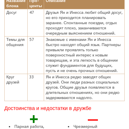
Название
Про-
Описание
блока
центы
Досуг
47
Друзья Ян и Инесса любит общий досуг,
но его приходится планировать
заранее. Спонтанные поездки, отдых
проходят плохо, заканчиваются
очередным выяснением отношений.
Темы для
57
Знакомые с именами Ян и Инесса
общения
быстро находят общий язык. Партнеры
привыкли проявлять только
поверхностный интерес к новым
товарищам, и эта легкость в общении
служит фундаментов для будущих,
пусть и не очень прочных отношений.
Круг
33
Ян и Инесса редко заводят общих
друзей
друзей. Они люди разных социальных
кругов. Общие друзья появляются в
длительных отношениях, но они редко
задерживаются надолго.
Достоинства и недостатки в дружбе
+
—
Парная работа,
Чрезмерный