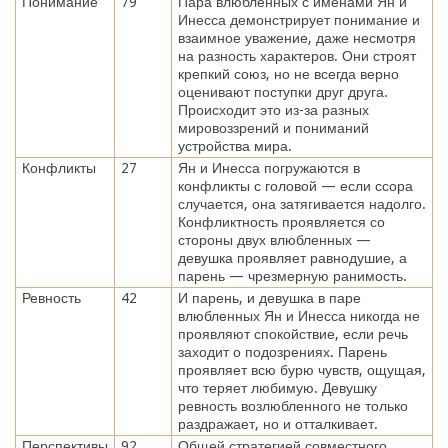
Понимание
79
Пара влюбленных с именами Ян и
Инесса демонстрирует понимание и
взаимное уважение, даже несмотря
на разность характеров. Они строят
крепкий союз, но не всегда верно
оценивают поступки друг друга.
Происходит это из-за разных
мировоззрений и пониманий
устройства мира.
Конфликты
27
Ян и Инесса погружаются в
конфликты с головой — если ссора
случается, она затягивается надолго.
Конфликтность проявляется со
стороны двух влюбленных —
девушка проявляет равнодушие, а
парень — чрезмерную ранимость.
Ревность
42
И парень, и девушка в паре
влюбленных Ян и Инесса никогда не
проявляют спокойствие, если речь
заходит о подозрениях. Парень
проявляет всю бурю чувств, ощущая,
что теряет любимую. Девушку
ревность возлюбленного не только
раздражает, но и отталкивает.
Перспективы
92
Общей стратегией совместного