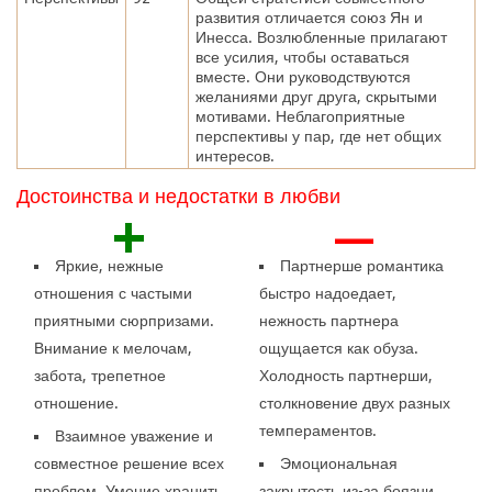
развития отличается союз Ян и
Инесса. Возлюбленные прилагают
все усилия, чтобы оставаться
вместе. Они руководствуются
желаниями друг друга, скрытыми
мотивами. Неблагоприятные
перспективы у пар, где нет общих
интересов.
Достоинства и недостатки в любви
+
—
Яркие, нежные
Партнерше романтика
отношения с частыми
быстро надоедает,
приятными сюрпризами.
нежность партнера
Внимание к мелочам,
ощущается как обуза.
забота, трепетное
Холодность партнерши,
отношение.
столкновение двух разных
темпераментов.
Взаимное уважение и
совместное решение всех
Эмоциональная
проблем. Умение хранить
закрытость из-за боязни