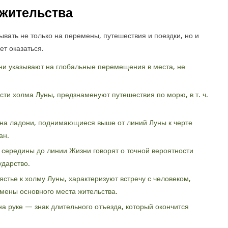
 жительства
вать не только на перемены, путешествия и поездки, но и
ет оказаться.
ни указывают на глобальные перемещения в места, не
ти холма Луны, предзнаменуют путешествия по морю, в т. ч.
на ладони, поднимающиеся выше от линий Луны к черте
ан.
 середины до линии Жизни говорят о точной вероятности
ударство.
ястье к холму Луны, характеризуют встречу с человеком,
смены основного места жительства.
а руке — знак длительного отъезда, который окончится