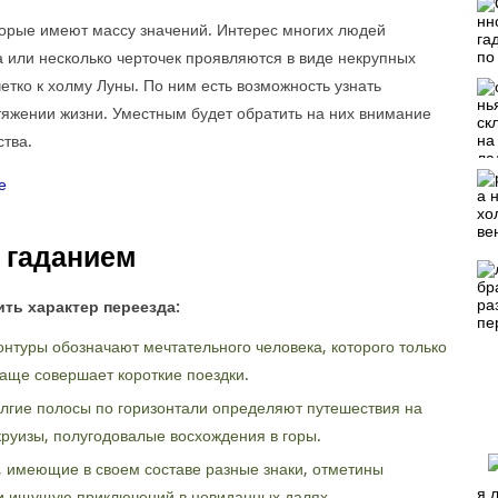
оторые имеют массу значений. Интерес многих людей
 или несколько черточек проявляются в виде некрупных
етко к холму Луны. По ним есть возможность узнать
яжении жизни. Уместным будет обратить на них внимание
тва.
д гаданием
ть характер переезда:
онтуры обозначают мечтательного человека, которого только
аще совершает короткие поездки.
олгие полосы по горизонтали определяют путешествия на
руизы, полугодовалые восхождения в горы.
 имеющие в своем составе разные знаки, отметины
я 
и ищущую приключений в невиданных далях.