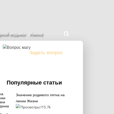
Поиск
ерной ведьмы
Имена
на
нашем
сайте
Задать вопрос
Задайте свой вопрос магу
Популярные статьи
Значение родимого пятна на
линии Жизни
15.7k