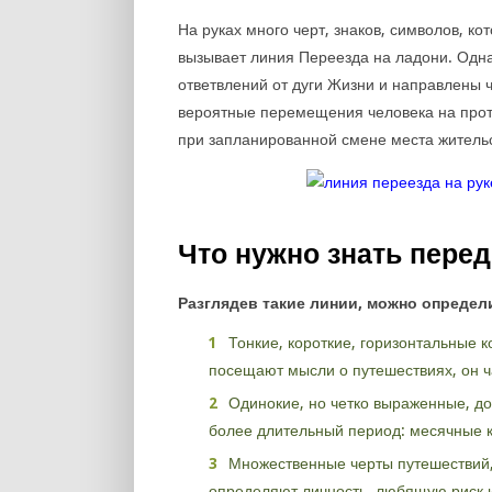
На руках много черт, знаков, символов, к
вызывает линия Переезда на ладони. Одна
ответвлений от дуги Жизни и направлены ч
вероятные перемещения человека на прот
при запланированной смене места жительс
Что нужно знать пере
Разглядев такие линии, можно определи
Тонкие, короткие, горизонтальные к
посещают мысли о путешествиях, он ч
Одинокие, но четко выраженные, д
более длительный период: месячные к
Множественные черты путешествий,
определяют личность, любящую риск 