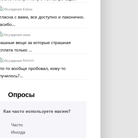
Елена
гласна с вами, все доступно и лаконично.
асибо...
нина
рашные вещи за которые страшная
сплата только ...
Консол
кто-то вообще пробовал, кому-то
лучилось?...
Опросы
Как часто используете магию?
Часто
Иногда