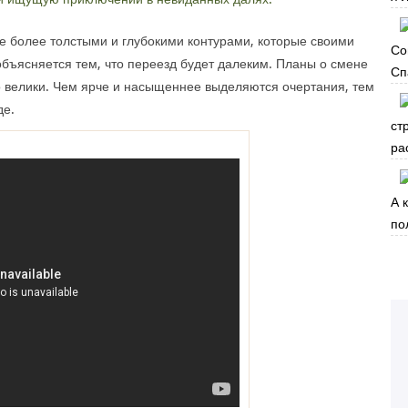
е более толстыми и глубокими контурами, которые своими
Со
объясняется тем, что переезд будет далеким. Планы о смене
Сп
о велики. Чем ярче и насыщеннее выделяются очертания, тем
де.
ст
ра
А 
по