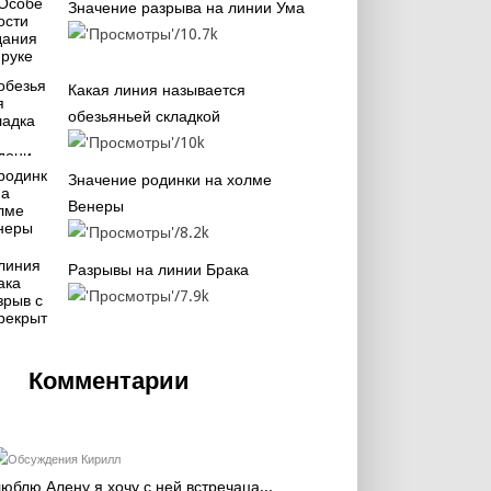
Значение разрыва на линии Ума
10.7k
Какая линия называется
обезьяньей складкой
10k
Значение родинки на холме
Венеры
8.2k
Разрывы на линии Брака
7.9k
Комментарии
Кирилл
люблю Алену я хочу с ней встречаца...