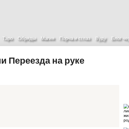
Таро
Обряды
Магия
Порча и сглаз
Вуду
Блог ч
и Переезда на руке