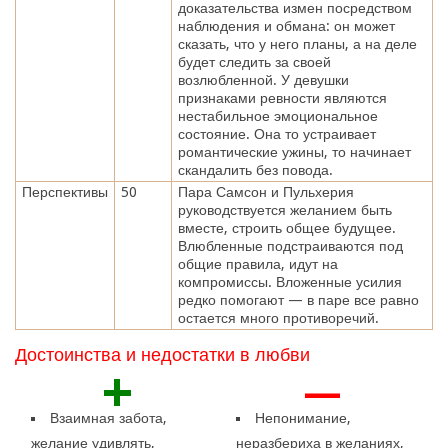
доказательства измен посредством
наблюдения и обмана: он может
сказать, что у него планы, а на деле
будет следить за своей
возлюбленной. У девушки
признаками ревности являются
нестабильное эмоциональное
состояние. Она то устраивает
романтические ужины, то начинает
скандалить без повода.
Перспективы
50
Пара Самсон и Пульхерия
руководствуется желанием быть
вместе, строить общее будущее.
Влюбленные подстраиваются под
общие правила, идут на
компромиссы. Вложенные усилия
редко помогают — в паре все равно
остается много противоречий.
Достоинства и недостатки в любви
+
—
Взаимная забота,
Непонимание,
желание удивлять,
неразбериха в желаниях,