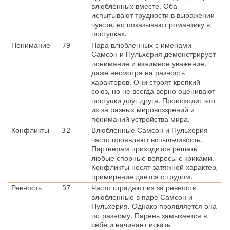
влюбленных вместе. Оба
испытывают трудности в выражении
чувств, но показывают романтику в
поступках.
Понимание
79
Пара влюбленных с именами
Самсон и Пульхерия демонстрирует
понимание и взаимное уважение,
даже несмотря на разность
характеров. Они строят крепкий
союз, но не всегда верно оценивают
поступки друг друга. Происходит это
из-за разных мировоззрений и
пониманий устройства мира.
Конфликты
32
Влюбленные Самсон и Пульхерия
часто проявляют вспыльчивость.
Партнерам приходится решать
любые спорные вопросы с криками.
Конфликты носят затяжной характер,
примирение дается с трудом.
Ревность
57
Часто страдают из-за ревности
влюбленные в паре Самсон и
Пульхерия. Однако проявляется она
по-разному. Парень замыкается в
себе и начинает искать