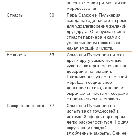
несоответствия ритмов жизни,
мировоззрения.
Страсть
90
Пара Самсон и Пульхерия
всегда находит место и время
для удовлетворения желаний
друг друга. Они нуждаются в
страсти партнера и сами с
удовольствием показывают
накал эмоций и чувств.
Нежность
85
Самсон и Пульхерия питают
друг к другу самые нежные
чувства, которые основаны на
доверии и понимании.
Идиллию разрушает внешний
мир. Если социальное
давление велико, отношения
омрачаются частыми ссорами
с проявлением жестокости.
Раскрепощенность
87
Самсон и Пульхерия не
испытывают трудностей в
интимной сфере, партнерам
легко раскрепоститься. Но для
окружающих людей
влюбленные закрыты. Они не