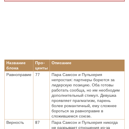
Название
Про-
Описание
блока
центы
Равноправие
77
Пара Самсон и Пульхерия
непростая: партнеры борются за
лидерскую позицию. Оба готовы
работать сообща, но им необходим
дополнительный стимул. Девушка
проявляет прагматизм, парень
более романтичный, ему сложнее
бороться за равноправие в
сложившемся союзе.
Верность
87
Пара Самсон и Пульхерия никогда
не разрывает отношения из-за