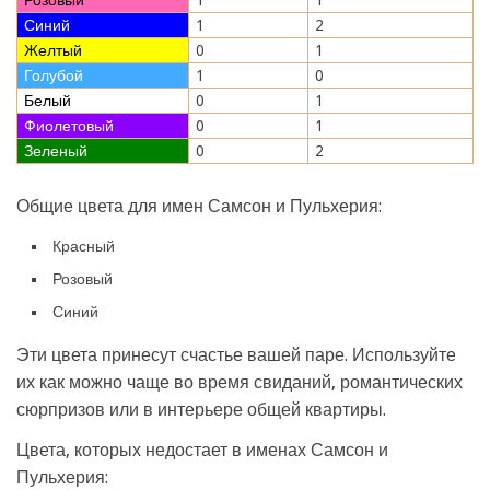
Синий
1
2
Желтый
0
1
Голубой
1
0
Белый
0
1
Фиолетовый
0
1
Зеленый
0
2
Общие цвета для имен Самсон и Пульхерия:
Красный
Розовый
Синий
Эти цвета принесут счастье вашей паре. Используйте
их как можно чаще во время свиданий, романтических
сюрпризов или в интерьере общей квартиры.
Цвета, которых недостает в именах Самсон и
Пульхерия: