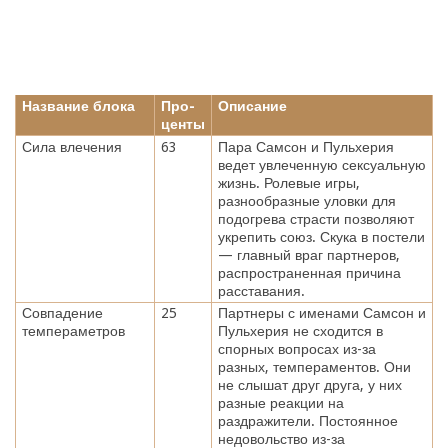
Название блока
Про-
Описание
центы
Сила влечения
63
Пара Самсон и Пульхерия
ведет увлеченную сексуальную
жизнь. Ролевые игры,
разнообразные уловки для
подогрева страсти позволяют
укрепить союз. Скука в постели
— главный враг партнеров,
распространенная причина
расставания.
Совпадение
25
Партнеры с именами Самсон и
темпераметров
Пульхерия не сходится в
спорных вопросах из-за
разных, темпераментов. Они
не слышат друг друга, у них
разные реакции на
раздражители. Постоянное
недовольство из-за