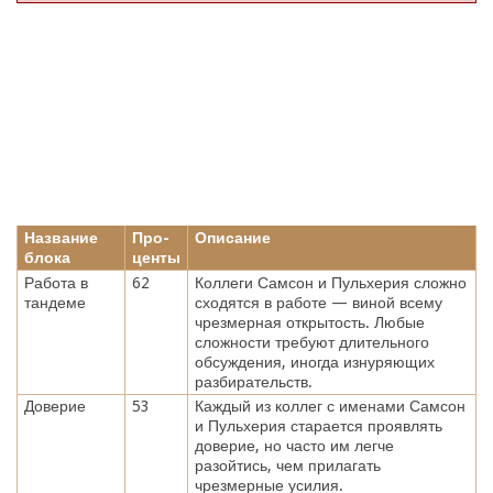
Название
Про-
Описание
блока
центы
Работа в
62
Коллеги Самсон и Пульхерия сложно
тандеме
сходятся в работе — виной всему
чрезмерная открытость. Любые
сложности требуют длительного
обсуждения, иногда изнуряющих
разбирательств.
Доверие
53
Каждый из коллег с именами Самсон
и Пульхерия старается проявлять
доверие, но часто им легче
разойтись, чем прилагать
чрезмерные усилия.