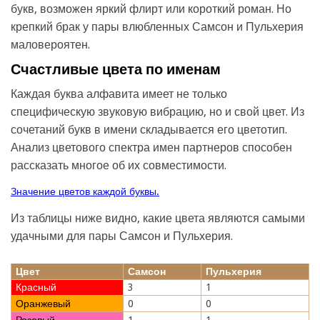
букв, возможен яркий флирт или короткий роман. Но
крепкий брак у пары влюбленных Самсон и Пульхерия
маловероятен.
Счастливые цвета по именам
Каждая буква алфавита имеет не только
специфическую звуковую вибрацию, но и свой цвет. Из
сочетаний букв в имени складывается его цветотип.
Анализ цветового спектра имен партнеров способен
рассказать многое об их совместимости.
Значение цветов каждой буквы.
Из таблицы ниже видно, какие цвета являются самыми
удачными для пары Самсон и Пульхерия.
Цвет
Самсон
Пульхерия
Красный
3
1
Оранжевый
0
0
Розовый
1
1