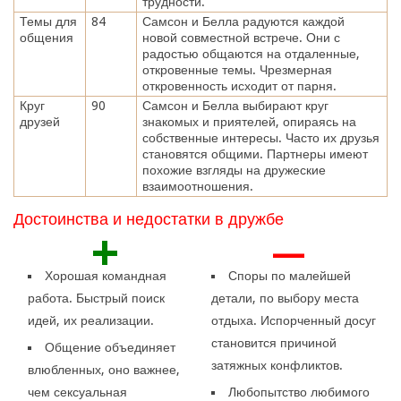
трудности.
Темы для
84
Самсон и Белла радуются каждой
общения
новой совместной встрече. Они с
радостью общаются на отдаленные,
откровенные темы. Чрезмерная
откровенность исходит от парня.
Круг
90
Самсон и Белла выбирают круг
друзей
знакомых и приятелей, опираясь на
собственные интересы. Часто их друзья
становятся общими. Партнеры имеют
похожие взгляды на дружеские
взаимоотношения.
Достоинства и недостатки в дружбе
+
—
Хорошая командная
Споры по малейшей
работа. Быстрый поиск
детали, по выбору места
идей, их реализации.
отдыха. Испорченный досуг
становится причиной
Общение объединяет
затяжных конфликтов.
влюбленных, оно важнее,
чем сексуальная
Любопытство любимого