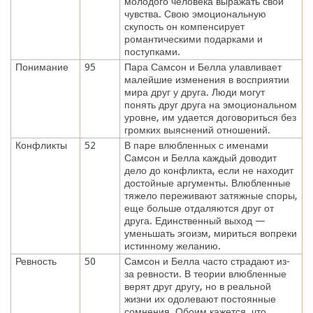
молодого человека выражать свои
чувства. Свою эмоциональную
скупость он компенсирует
романтическими подарками и
поступками.
Понимание
95
Пара Самсон и Белла улавливает
малейшие изменения в восприятии
мира друг у друга. Люди могут
понять друг друга на эмоциональном
уровне, им удается договориться без
громких выяснений отношений.
Конфликты
52
В паре влюбленных с именами
Самсон и Белла каждый доводит
дело до конфликта, если не находит
достойные аргументы. Влюбленные
тяжело переживают затяжные споры,
еще больше отдаляются друг от
друга. Единственный выход —
уменьшать эгоизм, мириться вопреки
истинному желанию.
Ревность
50
Самсон и Белла часто страдают из-
за ревности. В теории влюбленные
верят друг другу, но в реальной
жизни их одолевают постоянные
сомнения. Обоим кажется, что