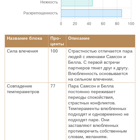
Название блока
Про-
Описание
центы
Сила влечения
100
Страстностью отличается пара
людей с именами Самсон и
Белла. С первой встречи
партнеров тянет друг к другу.
Влюбленность основывается
на сильном влечении.
Совпадение
77
Пара Самсон и Белла
темпераметров
постоянно переживает
периоды спокойствия,
страстных конфликтов.
Темпераменты влюбленных
подходят и одновременно не
подходят паре. Они
заставляют влюбленных
противоречить собственным
словам, желаниям.