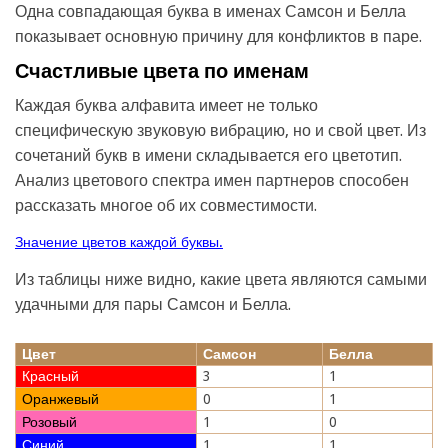
Одна совпадающая буква в именах Самсон и Белла
показывает основную причину для конфликтов в паре.
Счастливые цвета по именам
Каждая буква алфавита имеет не только
специфическую звуковую вибрацию, но и свой цвет. Из
сочетаний букв в имени складывается его цветотип.
Анализ цветового спектра имен партнеров способен
рассказать многое об их совместимости.
Значение цветов каждой буквы.
Из таблицы ниже видно, какие цвета являются самыми
удачными для пары Самсон и Белла.
Цвет
Самсон
Белла
Красный
3
1
Оранжевый
0
1
Розовый
1
0
Синий
1
1