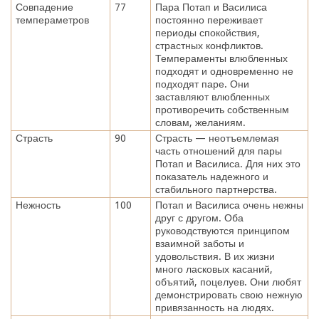
Совпадение
77
Пара Потап и Василиса
темпераметров
постоянно переживает
периоды спокойствия,
страстных конфликтов.
Темпераменты влюбленных
подходят и одновременно не
подходят паре. Они
заставляют влюбленных
противоречить собственным
словам, желаниям.
Страсть
90
Страсть — неотъемлемая
часть отношений для пары
Потап и Василиса. Для них это
показатель надежного и
стабильного партнерства.
Нежность
100
Потап и Василиса очень нежны
друг с другом. Оба
руководствуются принципом
взаимной заботы и
удовольствия. В их жизни
много ласковых касаний,
объятий, поцелуев. Они любят
демонстрировать свою нежную
привязанность на людях.