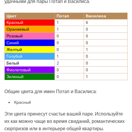
удачными для пары Потап и Василиса.
Цвет
Потап
Василиса
Красный
1
6
Оранжевый
1
0
Розовый
0
0
Синий
0
0
Желтый
0
1
Голубой
1
0
Белый
2
0
Фиолетовый
0
0
Зеленый
0
1
Общие цвета для имен Потап и Василиса:
Красный
Эти цвета принесут счастье вашей паре. Используйте
их как можно чаще во время свиданий, романтических
сюрпризов или в интерьере общей квартиры.