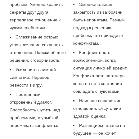
проблем. Умение хранить
Эмоциональная
секреты друг друга,
закрытость из-за боязни
терпеливое отношение к
быть непонятым. Разный
чужим слабостям.
подход к решению
проблем, что приводит к
Сглаживание острых
конфликтам.
углов, желание сохранить
отношения. Поиски общего
Конфликтность
решения, сговорчивость.
возлюбленной, когда
ситуация лично ей вредит.
Усиление взаимной
Конфликтность партнера,
симпатии. Перевод
когда он не в состоянии
ревности в игру.
совладать с чувствами.
Постоянный
Наивное восприятие
откровенный диалог.
отношений. Отсутствие
Способность шутить над
здравой оценки.
проблемами, с улыбкой
переживать конфликты.
Разнящиеся планы на
будущее — он хочет