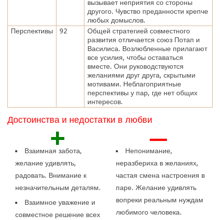
вызывает неприятия со стороны
другого. Чувство преданности крепче
любых домыслов.
Перспективы
92
Общей стратегией совместного
развития отличается союз Потап и
Василиса. Возлюбленные прилагают
все усилия, чтобы оставаться
вместе. Они руководствуются
желаниями друг друга, скрытыми
мотивами. Неблагоприятные
перспективы у пар, где нет общих
интересов.
Достоинства и недостатки в любви
+
—
Взаимная забота,
Непонимание,
желание удивлять,
неразбериха в желаниях,
радовать. Внимание к
частая смена настроения в
незначительным деталям.
паре. Желание удивлять
вопреки реальным нуждам
Взаимное уважение и
любимого человека.
совместное решение всех