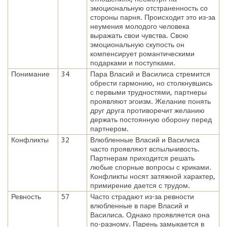
эмоциональную отстраненность со
стороны парня. Происходит это из-за
неумения молодого человека
выражать свои чувства. Свою
эмоциональную скупость он
компенсирует романтическими
подарками и поступками.
Понимание
34
Пара Власий и Василиса стремится
обрести гармонию, но столкнувшись
с первыми трудностями, партнеры
проявляют эгоизм. Желание понять
друг друга противоречит желанию
держать постоянную оборону перед
партнером.
Конфликты
32
Влюбленные Власий и Василиса
часто проявляют вспыльчивость.
Партнерам приходится решать
любые спорные вопросы с криками.
Конфликты носят затяжной характер,
примирение дается с трудом.
Ревность
57
Часто страдают из-за ревности
влюбленные в паре Власий и
Василиса. Однако проявляется она
по-разному. Парень замыкается в