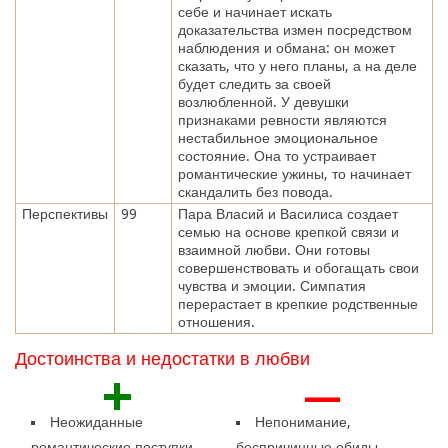
себе и начинает искать
доказательства измен посредством
наблюдения и обмана: он может
сказать, что у него планы, а на деле
будет следить за своей
возлюбленной. У девушки
признаками ревности являются
нестабильное эмоциональное
состояние. Она то устраивает
романтические ужины, то начинает
скандалить без повода.
Перспективы
99
Пара Власий и Василиса создает
семью на основе крепкой связи и
взаимной любви. Они готовы
совершенствовать и обогащать свои
чувства и эмоции. Симпатия
перерастает в крепкие родственные
отношения.
Достоинства и недостатки в любви
+
—
Неожиданные
Непонимание,
романтические поступки.
беспричинные обиды,