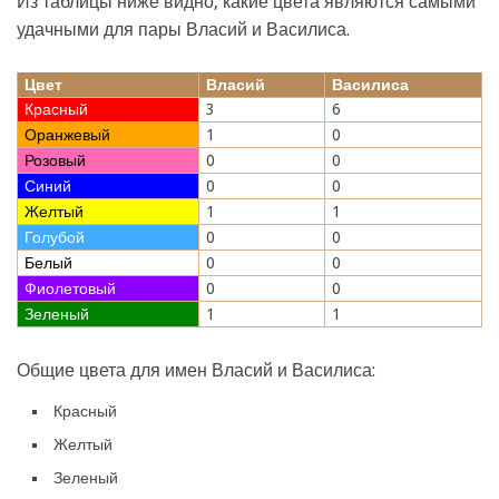
Из таблицы ниже видно, какие цвета являются самыми
удачными для пары Власий и Василиса.
Цвет
Власий
Василиса
Красный
3
6
Оранжевый
1
0
Розовый
0
0
Синий
0
0
Желтый
1
1
Голубой
0
0
Белый
0
0
Фиолетовый
0
0
Зеленый
1
1
Общие цвета для имен Власий и Василиса:
Красный
Желтый
Зеленый