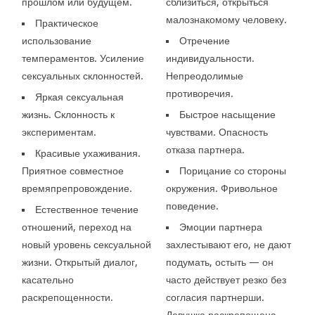
прошлом или будущем.
сблизиться, открыться
малознакомому человеку.
Практическое
использование
Отречение
темпераментов. Усиление
индивидуальности.
сексуальных склонностей.
Непреодолимые
противоречия.
Яркая сексуальная
жизнь. Склонность к
Быстрое насыщение
экспериментам.
чувствами. Опасность
отказа партнера.
Красивые ухаживания.
Приятное совместное
Порицание со стороны
времяпрепровождение.
окружения. Фривольное
поведение.
Естественное течение
отношений, переход на
Эмоции партнера
новый уровень сексуальной
захлестывают его, не дают
жизни. Открытый диалог,
подумать, остыть — он
касательно
часто действует резко без
раскрепощенности.
согласия партнерши.
Девушка раскрепощена,