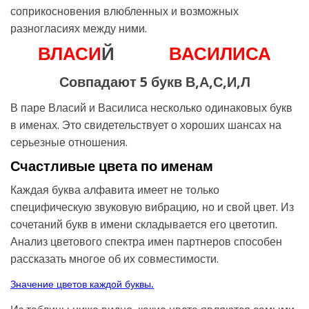
соприкосновения влюбленных и возможных
разногласиях между ними.
В
Л
А
С
И
Й
В
А
С
И
Л
И
С
А
Совпадают 5 букв В,А,С,И,Л
В паре Власий и Василиса несколько одинаковых букв
в именах. Это свидетельствует о хороших шансах на
серьезные отношения.
Счастливые цвета по именам
Каждая буква алфавита имеет не только
специфическую звуковую вибрацию, но и свой цвет. Из
сочетаний букв в имени складывается его цветотип.
Анализ цветового спектра имен партнеров способен
рассказать многое об их совместимости.
Значение цветов каждой буквы.