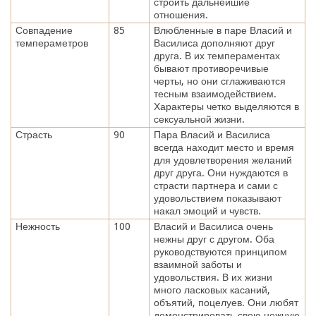
строить дальнейшие
отношения.
Совпадение
85
Влюбленные в паре Власий и
темпераметров
Василиса дополняют друг
друга. В их темпераментах
бывают противоречивые
черты, но они сглаживаются
тесным взаимодействием.
Характеры четко выделяются в
сексуальной жизни.
Страсть
90
Пара Власий и Василиса
всегда находит место и время
для удовлетворения желаний
друг друга. Они нуждаются в
страсти партнера и сами с
удовольствием показывают
накал эмоций и чувств.
Нежность
100
Власий и Василиса очень
нежны друг с другом. Оба
руководствуются принципом
взаимной заботы и
удовольствия. В их жизни
много ласковых касаний,
объятий, поцелуев. Они любят
демонстрировать свою нежную