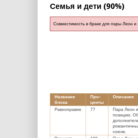
Семья и дети (90%)
Совместимость в браке для пары Леон и
Название
Про-
Описание
блока
центы
Равноправие
77
Пара Леон и
позицию. Об
дополнитель
романтичный
союзе.