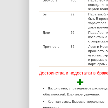
Верность
100
Пара Леон 
поведения в
чертой взаи
Быт
92
Пара влюбл
быт. В прос
характеров.
дают време
Дети
96
Пара Леон и
воспитанию
с отпрыскам
Прочность
87
Леон и Неон
прочности с
чувствах ок
и разрыва о
партнерами
Достоинства и недостатки в брак
+
Дисциплина, справедливое распред
обязанностей. Взаимное уважение.
Крепкая связь. Высокие моральные
принципы.