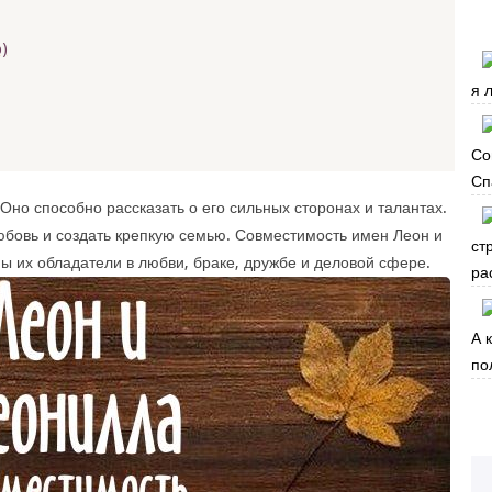
)
я 
Со
Сп
Оно способно рассказать о его сильных сторонах и талантах.
бовь и создать крепкую семью. Совместимость имен Леон и
ст
ы их обладатели в любви, браке, дружбе и деловой сфере.
ра
А 
по