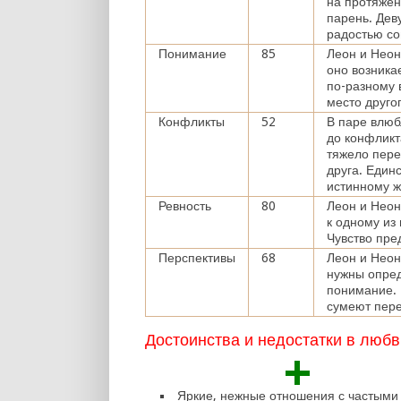
на протяжен
парень. Дев
радостью со
Понимание
85
Леон и Неон
оно возника
по-разному 
место друго
Конфликты
52
В паре влюб
до конфликт
тяжело пере
друга. Един
истинному 
Ревность
80
Леон и Неон
к одному из
Чувство пре
Перспективы
68
Леон и Неон
нужны опред
понимание. 
сумеют пере
Достоинства и недостатки в любв
+
Яркие, нежные отношения с частыми