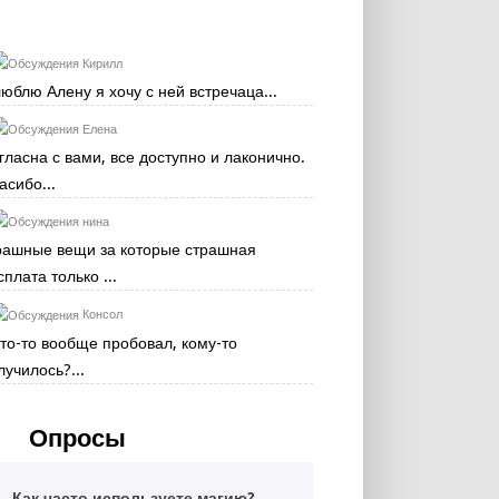
Кирилл
люблю Алену я хочу с ней встречаца...
Елена
гласна с вами, все доступно и лаконично.
асибо...
нина
рашные вещи за которые страшная
сплата только ...
Консол
кто-то вообще пробовал, кому-то
лучилось?...
Опросы
Как часто используете магию?