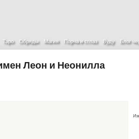
Таро
Обряды
Магия
Порча и сглаз
Вуду
Блог ч
имен Леон и Неонилла
Из