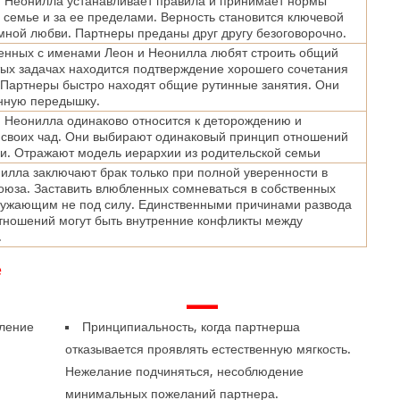
и Неонилла устанавливает правила и принимает нормы
 семье и за ее пределами. Верность становится ключевой
мной любви. Партнеры преданы друг другу безоговорочно.
енных с именами Леон и Неонилла любят строить общий
тых задачах находится подтверждение хорошего сочетания
 Партнеры быстро находят общие рутинные занятия. Они
нную передышку.
 Неонилла одинаково относится к деторождению и
 своих чад. Они выбирают одинаковый принцип отношений
и. Отражают модель иерархии из родительской семьи
илла заключают брак только при полной уверенности в
оюза. Заставить влюбленных сомневаться в собственных
ружающим не под силу. Единственными причинами развода
тношений могут быть внутренние конфликты между
.
е
—
еление
Принципиальность, когда партнерша
отказывается проявлять естественную мягкость.
Нежелание подчиняться, несоблюдение
минимальных пожеланий партнера.