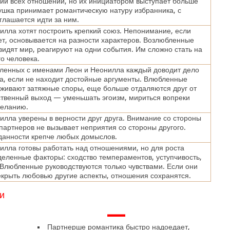
ии всех отношений, но их инициатором выступает больше
ушка принимает романтическую натуру избранника, с
глашается идти за ним.
илла хотят построить крепкий союз. Непонимание, если
ет, основывается на разности характеров. Возлюбленные
видят мир, реагируют на одни события. Им сложно стать на
го человека.
ленных с именами Леон и Неонилла каждый доводит дело
а, если не находит достойные аргументы. Влюбленные
живают затяжные споры, еще больше отдаляются друг от
ственный выход — уменьшать эгоизм, мириться вопреки
желанию.
илла уверены в верности друг друга. Внимание со стороны
 партнеров не вызывает неприятия со стороны другого.
данности крепче любых домыслов.
илла готовы работать над отношениями, но для роста
еленные факторы: сходство темпераментов, уступчивость,
Влюбленные руководствуются только чувствами. Если они
крыть любовью другие аспекты, отношения сохранятся.
и
—
Партнерше романтика быстро надоедает,