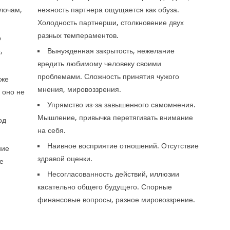
лочам,
нежность партнера ощущается как обуза.
Холодность партнерши, столкновение двух
разных темпераментов.
о
,
Вынужденная закрытость, нежелание
.
вредить любимому человеку своими
проблемами. Сложность принятия чужого
аже
мнения, мировоззрения.
 оно не
Упрямство из-за завышенного самомнения.
Мышление, привычка перетягивать внимание
од
на себя.
Наивное восприятие отношений. Отсутствие
ние
здравой оценки.
е
Несогласованность действий, иллюзии
касательно общего будущего. Спорные
финансовые вопросы, разное мировоззрение.