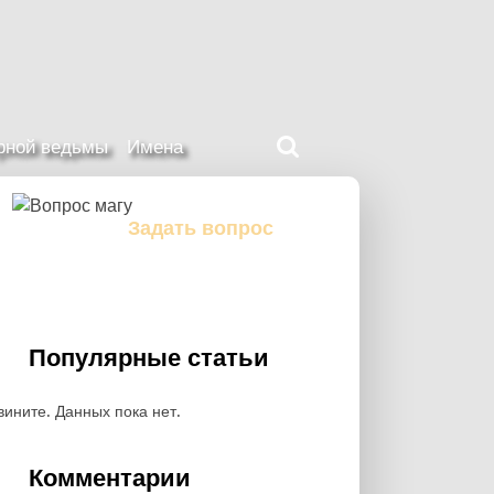
Поиск
ерной ведьмы
Имена
на
нашем
сайте
Задать вопрос
Задайте свой вопрос магу
Популярные статьи
вините. Данных пока нет.
Комментарии