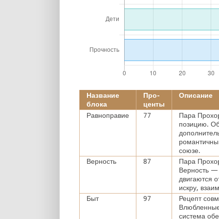
Название
Про-
Описание
блока
центы
Равноправие
77
Пара Прохор
позицию. Об
дополнитель
романтичный
союзе.
Верность
87
Пара Прохор
Верность — 
двигаются 
искру, взаи
Быт
97
Рецепт совм
Влюбленные
система обе