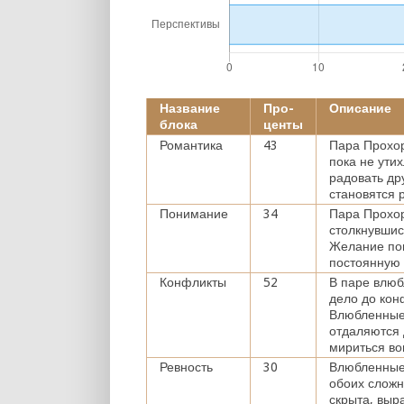
Название
Про-
Описание
блока
центы
Романтика
43
Пара Прохор
пока не ути
радовать др
становятся 
Понимание
34
Пара Прохор
столкнувшис
Желание пон
постоянную 
Конфликты
52
В паре влюб
дело до кон
Влюбленные
отдаляются 
мириться во
Ревность
30
Влюбленные
обоих сложн
скрыта, выр