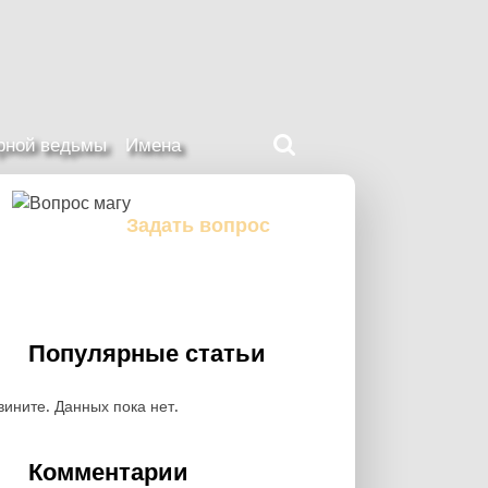
Поиск
ерной ведьмы
Имена
на
нашем
сайте
Задать вопрос
Задайте свой вопрос магу
Популярные статьи
вините. Данных пока нет.
Комментарии