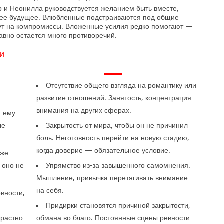
 и Неонилла руководствуется желанием быть вместе,
щее будущее. Влюбленные подстраиваются под общие
ут на компромиссы. Вложенные усилия редко помогают —
равно остается много противоречий.
и
—
Отсутствие общего взгляда на романтику или
развитие отношений. Занятость, концентрация
внимания на других сферах.
и ему
ше
Закрытость от мира, чтобы он не причинил
боль. Неготовность перейти на новую стадию,
когда доверие — обязательное условие.
аже
 оно не
Упрямство из-за завышенного самомнения.
Мышление, привычка перетягивать внимание
на себя.
вности,
Придирки становятся причиной закрытости,
трастно
обмана во благо. Постоянные сцены ревности