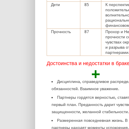
Дети
85
К перспекти
положительн
волнительно
рационально
финансовом
Прочность
87
Прохор и Не
прочности с
чувствах ок
и разрыва о
партнерами
Достоинства и недостатки в брак
+
Дисциплина, справедливое распред
обязанностей. Взаимное уважение.
Партнеры гордятся верностью, ставят
первый план. Преданность дарит чувств
защищенности, желанной стабильности
Размеренная повседневная жизнь. В
партнеры находят моменты успокоения