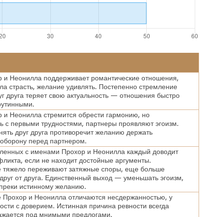
 и Неонилла поддерживает романтические отношения,
хла страсть, желание удивлять. Постепенно стремление
уг друга теряет свою актуальность — отношения быстро
рутинными.
 и Неонилла стремится обрести гармонию, но
ь с первыми трудностями, партнеры проявляют эгоизм.
ять друг друга противоречит желанию держать
оборону перед партнером.
ленных с именами Прохор и Неонилла каждый доводит
фликта, если не находит достойные аргументы.
 тяжело переживают затяжные споры, еще больше
друг от друга. Единственный выход — уменьшать эгоизм,
преки истинному желанию.
 Прохор и Неонилла отличаются несдержанностью, у
ости с доверием. Истинная причина ревности всегда
ажается под мнимыми предлогами.