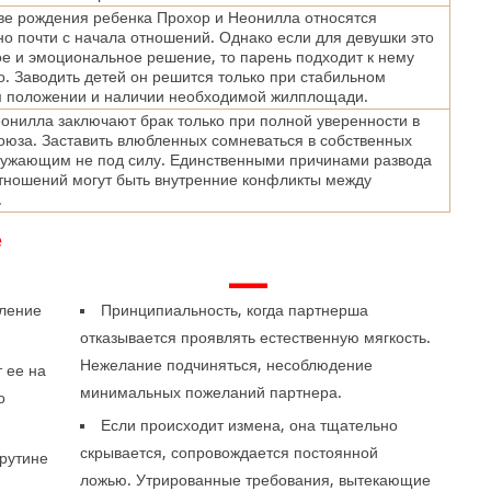
ве рождения ребенка Прохор и Неонилла относятся
о почти с начала отношений. Однако если для девушки это
е и эмоциональное решение, то парень подходит к нему
. Заводить детей он решится только при стабильном
 положении и наличии необходимой жилплощади.
онилла заключают брак только при полной уверенности в
оюза. Заставить влюбленных сомневаться в собственных
ружающим не под силу. Единственными причинами развода
тношений могут быть внутренние конфликты между
.
е
—
еление
Принципиальность, когда партнерша
отказывается проявлять естественную мягкость.
Нежелание подчиняться, несоблюдение
 ее на
минимальных пожеланий партнера.
о
.
Если происходит измена, она тщательно
скрывается, сопровождается постоянной
 рутине
ложью. Утрированные требования, вытекающие
.