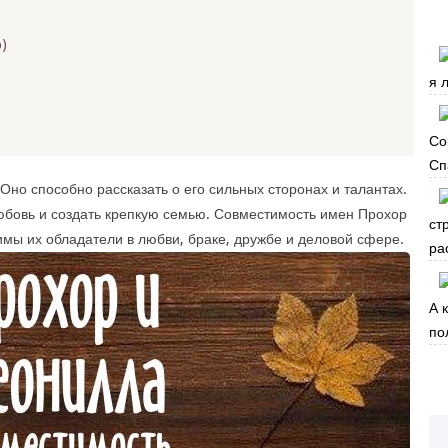
)
я 
Со
Сп
Оно способно рассказать о его сильных сторонах и талантах.
юбовь и создать крепкую семью. Совместимость имен Прохор
ст
имы их обладатели в любви, браке, дружбе и деловой сфере.
ра
А 
по