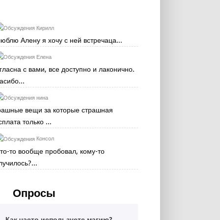
Кирилл
люблю Алену я хочу с ней встречаца...
Елена
гласна с вами, все доступно и лаконично.
асибо...
нина
рашные вещи за которые страшная
сплата только ...
Консол
кто-то вообще пробовал, кому-то
лучилось?...
Опросы
Как часто используете магию?