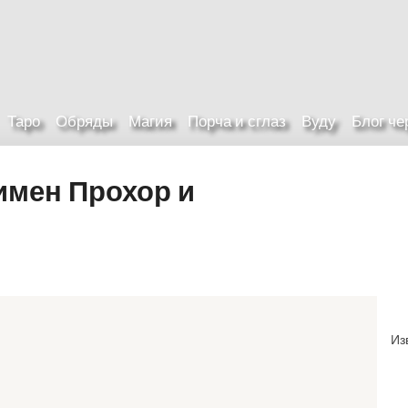
Таро
Обряды
Магия
Порча и сглаз
Вуду
Блог ч
имен Прохор и
Из