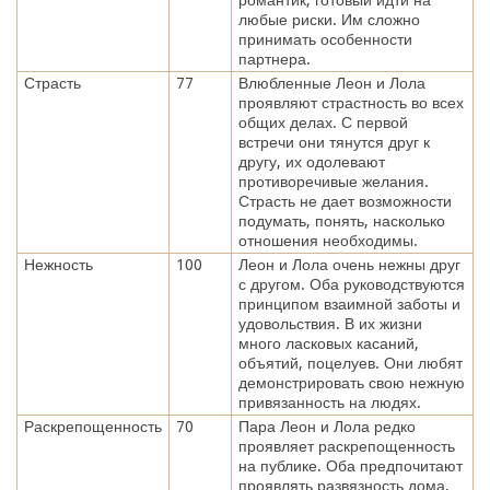
любые риски. Им сложно
принимать особенности
партнера.
Страсть
77
Влюбленные Леон и Лола
проявляют страстность во всех
общих делах. С первой
встречи они тянутся друг к
другу, их одолевают
противоречивые желания.
Страсть не дает возможности
подумать, понять, насколько
отношения необходимы.
Нежность
100
Леон и Лола очень нежны друг
с другом. Оба руководствуются
принципом взаимной заботы и
удовольствия. В их жизни
много ласковых касаний,
объятий, поцелуев. Они любят
демонстрировать свою нежную
привязанность на людях.
Раскрепощенность
70
Пара Леон и Лола редко
проявляет раскрепощенность
на публике. Оба предпочитают
проявлять развязность дома,