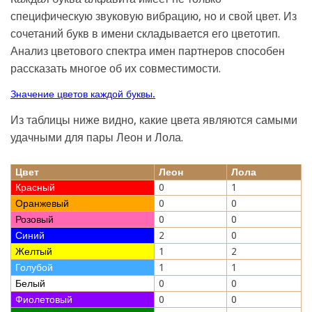
специфическую звуковую вибрацию, но и свой цвет. Из
сочетаний букв в имени складывается его цветотип.
Анализ цветового спектра имен партнеров способен
рассказать многое об их совместимости.
Значение цветов каждой буквы.
Из таблицы ниже видно, какие цвета являются самыми
удачными для пары Леон и Лола.
Цвет
Леон
Лола
Красный
0
1
Оранжевый
0
0
Розовый
0
0
Синий
2
0
Желтый
1
2
Голубой
1
1
Белый
0
0
Фиолетовый
0
0