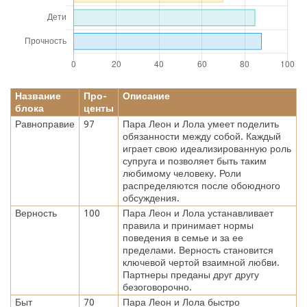
Название
Про-
Описание
блока
центы
Равноправие
97
Пара Леон и Лола умеет поделить
обязанности между собой. Каждый
играет свою идеализированную роль
супруга и позволяет быть таким
любимому человеку. Роли
распределяются после обоюдного
обсуждения.
Верность
100
Пара Леон и Лола устанавливает
правила и принимает нормы
поведения в семье и за ее
пределами. Верность становится
ключевой чертой взаимной любви.
Партнеры преданы друг другу
безоговорочно.
Быт
70
Пара Леон и Лола быстро