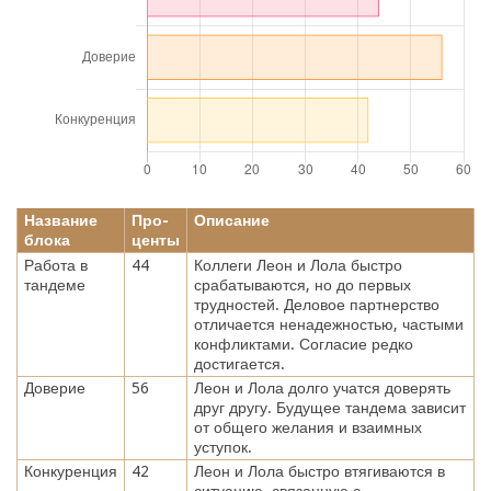
Название
Про-
Описание
блока
центы
Работа в
44
Коллеги Леон и Лола быстро
тандеме
срабатываются, но до первых
трудностей. Деловое партнерство
отличается ненадежностью, частыми
конфликтами. Согласие редко
достигается.
Доверие
56
Леон и Лола долго учатся доверять
друг другу. Будущее тандема зависит
от общего желания и взаимных
уступок.
Конкуренция
42
Леон и Лола быстро втягиваются в
ситуацию, связанную с