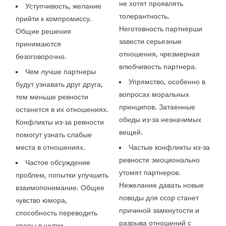
не хотят проявлять
Уступчивость, желание
толерантность.
прийти к компромиссу.
Неготовность партнерши
Общие решения
завести серьезные
принимаются
отношения, чрезмерная
безоговорочно.
влюбчивость партнера.
Чем лучше партнеры
Упрямство, особенно в
будут узнавать друг друга,
вопросах моральных
тем меньше ревности
принципов. Затаенные
останется в их отношениях.
обиды из-за незначимых
Конфликты из-за ревности
вещей.
помогут узнать слабые
места в отношениях.
Частые конфликты из-за
ревности эмоционально
Частое обсуждение
утомят партнеров.
проблем, попытки улучшить
Нежелание давать новые
взаимопонимание. Общее
поводы для ссор станет
чувство юмора,
причиной замкнутости и
способность переводить
разрыва отношений с
споры в шутки.