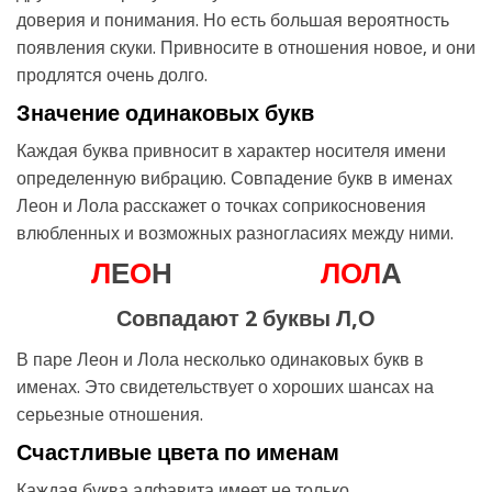
доверия и понимания. Но есть большая вероятность
появления скуки. Привносите в отношения новое, и они
продлятся очень долго.
Значение одинаковых букв
Каждая буква привносит в характер носителя имени
определенную вибрацию. Совпадение букв в именах
Леон и Лола расскажет о точках соприкосновения
влюбленных и возможных разногласиях между ними.
Л
Е
О
Н
Л
О
Л
А
Совпадают 2 буквы Л,О
В паре Леон и Лола несколько одинаковых букв в
именах. Это свидетельствует о хороших шансах на
серьезные отношения.
Счастливые цвета по именам
Каждая буква алфавита имеет не только