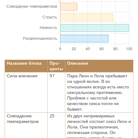
Название блока
Про-
Описание
центы
Сила влечения
97
Пара Леон и Лола пребывает
на одной волне. В их
отношениях всегда есть место
сексуальному притяжению.
Проблем с частотой или
качеством секса почти не
бывает.
Совпадение
25
Из двух непримиримых
темпераметров
личностей состоит союз Леон и
Лола. Она прагматичная,
логическая сторона. Он
романтик, готовый идти на