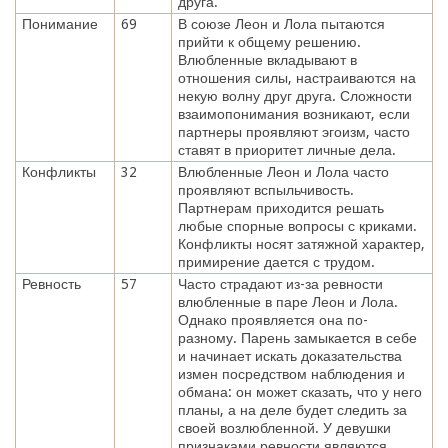
друга.
Понимание
69
В союзе Леон и Лола пытаются
прийти к общему решению.
Влюбленные вкладывают в
отношения силы, настраиваются на
некую волну друг друга. Сложности
взаимопонимания возникают, если
партнеры проявляют эгоизм, часто
ставят в приоритет личные дела.
Конфликты
32
Влюбленные Леон и Лола часто
проявляют вспыльчивость.
Партнерам приходится решать
любые спорные вопросы с криками.
Конфликты носят затяжной характер,
примирение дается с трудом.
Ревность
57
Часто страдают из-за ревности
влюбленные в паре Леон и Лола.
Однако проявляется она по-
разному. Парень замыкается в себе
и начинает искать доказательства
измен посредством наблюдения и
обмана: он может сказать, что у него
планы, а на деле будет следить за
своей возлюбленной. У девушки
признаками ревности являются