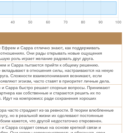
Ефрем и Сарра отлично знают, как поддерживать
 отношениях. Они рады открывать новые ощущения
ьшую роль играет желание радовать друг друга.
рем и Сарра пытаются прийти к общему решению.
вкладывают в отношения силы, настраиваются на некую
друга. Сложности взаимопонимания возникают, если
оявляют эгоизм, часто ставят в приоритет личные дела.
 и Сарра быстро решает спорные вопросы. Принимают
ртнера как собственные и стараются решить их по
. Идут на компромисс ради сохранения хороших
ра часто страдают из-за ревности. В теории влюбленные
другу, но в реальной жизни их одолевают постоянные
боим кажется, что другой недостаточно откровенен.
и Сарра создает семью на основе крепкой связи и
бви. Они готовы совершенствовать и обогащать свои