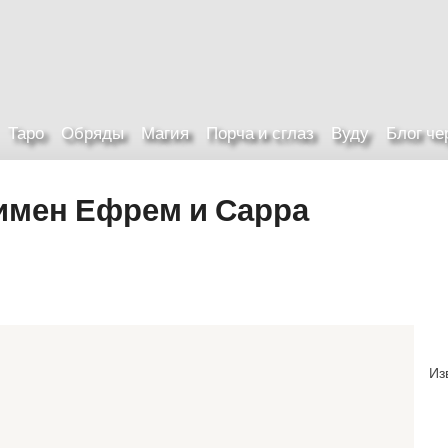
Таро
Обряды
Магия
Порча и сглаз
Вуду
Блог ч
имен Ефрем и Сарра
Из