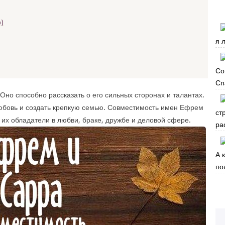
)
я 
Со
Сп
Оно способно рассказать о его сильных сторонах и талантах.
юбовь и создать крепкую семью. Совместимость имен Ефрем
ст
 их обладатели в любви, браке, дружбе и деловой сфере.
ра
А 
по