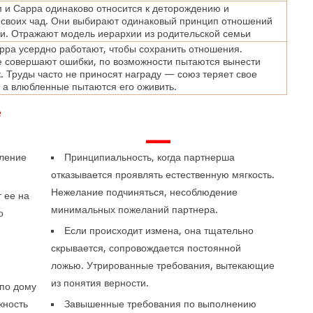
и Сарра одинаково относится к деторождению и
 своих чад. Они выбирают одинаковый принцип отношений
и. Отражают модель иерархии из родительской семьи
ра усердно работают, чтобы сохранить отношения.
 совершают ошибки, по возможности пытаются вынести
. Труды часто не приносят награду — союз теряет свое
 а влюбленные пытаются его оживить.
е
—
еление
Принципиальность, когда партнерша
отказывается проявлять естественную мягкость.
Нежелание подчиняться, несоблюдение
 ее на
минимальных пожеланий партнера.
о
.
Если происходит измена, она тщательно
скрывается, сопровождается постоянной
ложью. Утрированные требования, вытекающие
из понятия верности.
 по дому
жность
Завышенные требования по выполнению