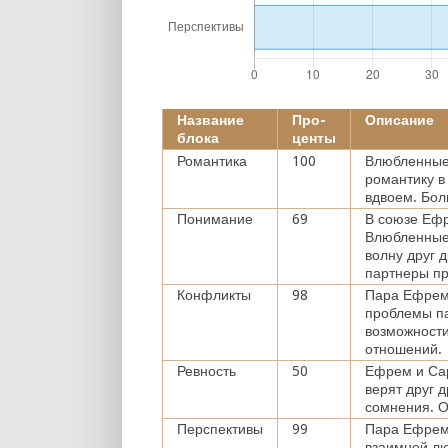
Название
Про-
Описание
блока
центы
Романтика
100
Влюбленные 
романтику в
вдвоем. Бол
Понимание
69
В союзе Еф
Влюбленные 
волну друг 
партнеры пр
Конфликты
98
Пара Ефрем
проблемы па
возможности
отношений.
Ревность
50
Ефрем и Сар
верят друг 
сомнения. О
Перспективы
99
Пара Ефрем 
взаимной лю