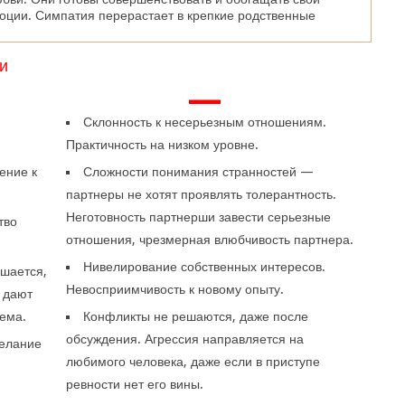
моции. Симпатия перерастает в крепкие родственные
и
—
Склонность к несерьезным отношениям.
Практичность на низком уровне.
ение к
Сложности понимания странностей —
партнеры не хотят проявлять толерантность.
Неготовность партнерши завести серьезные
тво
отношения, чрезмерная влюбчивость партнера.
Нивелирование собственных интересов.
ьшается,
Невосприимчивость к новому опыту.
 дают
лема.
Конфликты не решаются, даже после
обсуждения. Агрессия направляется на
Желание
любимого человека, даже если в приступе
ревности нет его вины.