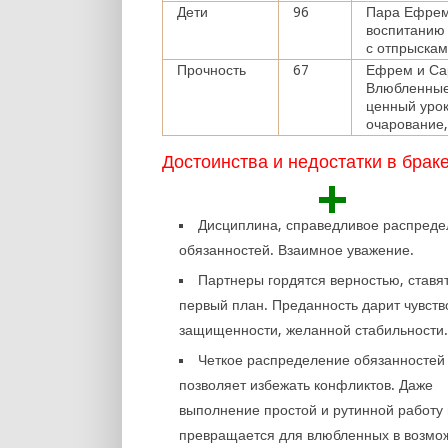
Дети
96
Пара Ефрем 
воспитанию
с отпрыскам
Прочность
67
Ефрем и Сар
Влюбленные
ценный урок
очарование,
Достоинства и недостатки в брак
+
Дисциплина, справедливое распред
обязанностей. Взаимное уважение.
Партнеры гордятся верностью, ставят
первый план. Преданность дарит чувств
защищенности, желанной стабильности
Четкое распределение обязанностей
позволяет избежать конфликтов. Даже
выполнение простой и рутинной работу
превращается для влюбленных в возмо