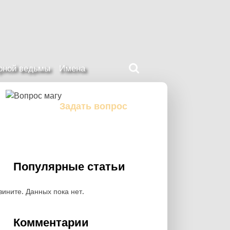
Поиск
ерной ведьмы
Имена
на
нашем
сайте
Задать вопрос
Задайте свой вопрос магу
Популярные статьи
вините. Данных пока нет.
Комментарии