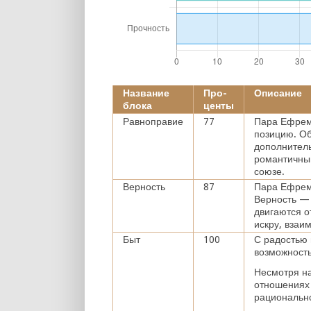
Название
Про-
Описание
блока
центы
Равноправие
77
Пара Ефрем
позицию. Об
дополнитель
романтичный
союзе.
Верность
87
Пара Ефрем 
Верность — 
двигаются 
искру, взаи
Быт
100
С радостью 
возможность
Несмотря на
отношениях 
рационально