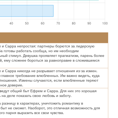
 и Сарра непростая: партнеры борются за лидерскую
а готовы работать сообща, но им необходим
ный стимул. Девушка проявляет прагматизм, парень более
, ему сложнее бороться за равноправие в сложившемся
и Сарра никогда не разрывает отношения из-за измен.
главное требование влюбленных. Им важно видеть, куда
отношения. Измены случаются, если влюбленные теряют
мное доверие.
ведут общий быт Ефрем и Сарра. Для них это хорошая
 на деле показать свою любовь и заботу.
 разницу в характерах, уничтожить романтику в
быт не сможет. Наоборот, это отличная возможность для
го парня выразить все свои чувства.