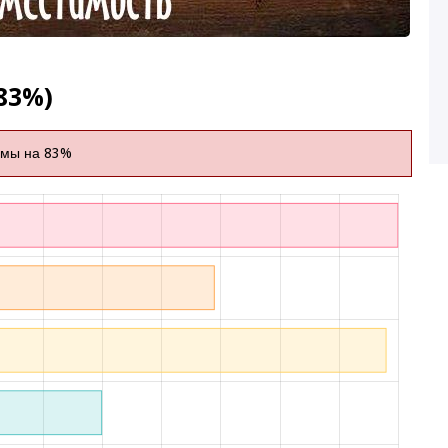
83%)
имы на 83%