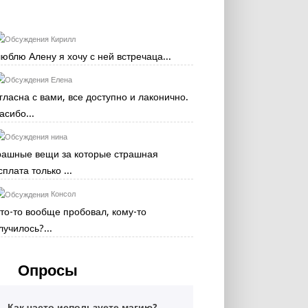
Кирилл
люблю Алену я хочу с ней встречаца...
Елена
гласна с вами, все доступно и лаконично.
асибо...
нина
рашные вещи за которые страшная
сплата только ...
Консол
кто-то вообще пробовал, кому-то
лучилось?...
Опросы
Как часто используете магию?