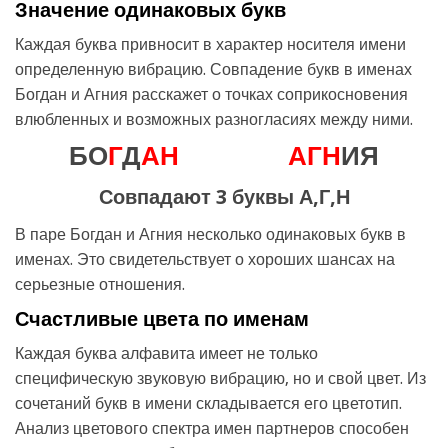
Значение одинаковых букв
Каждая буква привносит в характер носителя имени
определенную вибрацию. Совпадение букв в именах
Богдан и Агния расскажет о точках соприкосновения
влюбленных и возможных разногласиях между ними.
БО
Г
Д
А
Н
А
Г
Н
ИЯ
Совпадают 3 буквы А,Г,Н
В паре Богдан и Агния несколько одинаковых букв в
именах. Это свидетельствует о хороших шансах на
серьезные отношения.
Счастливые цвета по именам
Каждая буква алфавита имеет не только
специфическую звуковую вибрацию, но и свой цвет. Из
сочетаний букв в имени складывается его цветотип.
Анализ цветового спектра имен партнеров способен