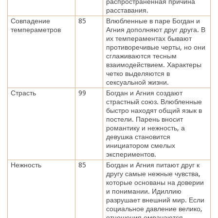
распространенная причина
расставания.
Совпадение
85
Влюбленные в паре Богдан и
темпераметров
Агния дополняют друг друга. В
их темпераментах бывают
противоречивые черты, но они
сглаживаются тесным
взаимодействием. Характеры
четко выделяются в
сексуальной жизни.
Страсть
99
Богдан и Агния создают
страстный союз. Влюбленные
быстро находят общий язык в
постели. Парень вносит
романтику и нежность, а
девушка становится
инициатором смелых
экспериментов.
Нежность
85
Богдан и Агния питают друг к
другу самые нежные чувства,
которые основаны на доверии
и понимании. Идиллию
разрушает внешний мир. Если
социальное давление велико,
отношения омрачаются