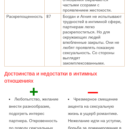
частыми ссорами с
проявлением жестокости.
Раскрепощенность
87
Богдан и Агния не испытывают
трудностей в интимной сфере,
партнерам легко
раскрепоститься. Но для
окружающих людей
влюбленные закрыты. Они не
любят проявлять показную
сексуальность. Со стороны
выглядят
закомплексованными.
Достоинства и недостатки в интимных
отношениях
+
—
Любопытство, желание
Чрезмерное смещение
внести разнообразие,
акцента на сексуальную
подогреть интерес
жизнь в ущерб романтике.
партнера. Откровенность
Нежелание идти на уступки,
по поводу сексуальных
борьба за доминирование в