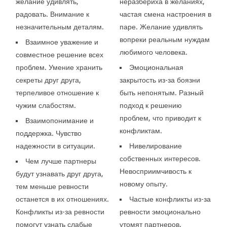
желание удивлять,
неразбериха в желаниях,
радовать. Внимание к
частая смена настроения в
незначительным деталям.
паре. Желание удивлять
вопреки реальным нуждам
Взаимное уважение и
любимого человека.
совместное решение всех
проблем. Умение хранить
Эмоциональная
секреты друг друга,
закрытость из-за боязни
терпеливое отношение к
быть непонятым. Разный
чужим слабостям.
подход к решению
проблем, что приводит к
Взаимопонимание и
конфликтам.
поддержка. Чувство
надежности в ситуации.
Нивелирование
собственных интересов.
Чем лучше партнеры
Невосприимчивость к
будут узнавать друг друга,
новому опыту.
тем меньше ревности
останется в их отношениях.
Частые конфликты из-за
Конфликты из-за ревности
ревности эмоционально
помогут узнать слабые
утомят партнеров.