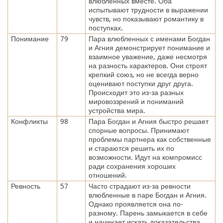
влюбленных вместе. Оба
испытывают трудности в выражении
чувств, но показывают романтику в
поступках.
Понимание
79
Пара влюбленных с именами Богдан
и Агния демонстрирует понимание и
взаимное уважение, даже несмотря
на разность характеров. Они строят
крепкий союз, но не всегда верно
оценивают поступки друг друга.
Происходит это из-за разных
мировоззрений и пониманий
устройства мира.
Конфликты
98
Пара Богдан и Агния быстро решает
спорные вопросы. Принимают
проблемы партнера как собственные
и стараются решить их по
возможности. Идут на компромисс
ради сохранения хороших
отношений.
Ревность
57
Часто страдают из-за ревности
влюбленные в паре Богдан и Агния.
Однако проявляется она по-
разному. Парень замыкается в себе
и начинает искать доказательства