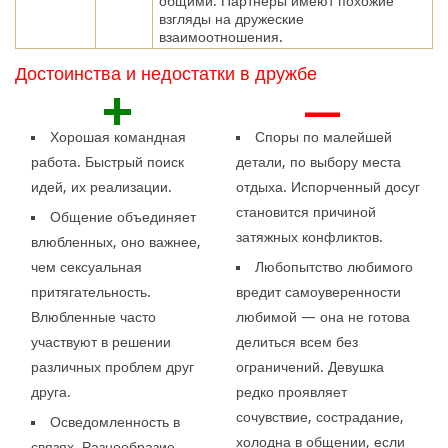
общими. Партнеры имеют похожие
взгляды на дружеские
взаимоотношения.
Достоинства и недостатки в дружбе
+
—
Хорошая командная
Споры по малейшей
работа. Быстрый поиск
детали, по выбору места
идей, их реализации.
отдыха. Испорченный досуг
становится причиной
Общение объединяет
затяжных конфликтов.
влюбленных, оно важнее,
чем сексуальная
Любопытство любимого
притягательность.
вредит самоуверенности
Влюбленные часто
любимой — она не готова
участвуют в решении
делиться всем без
различных проблем друг
ограничений. Девушка
друга.
редко проявляет
сочувствие, сострадание,
Осведомленность в
холодна в общении, если
связях. Разнообразие