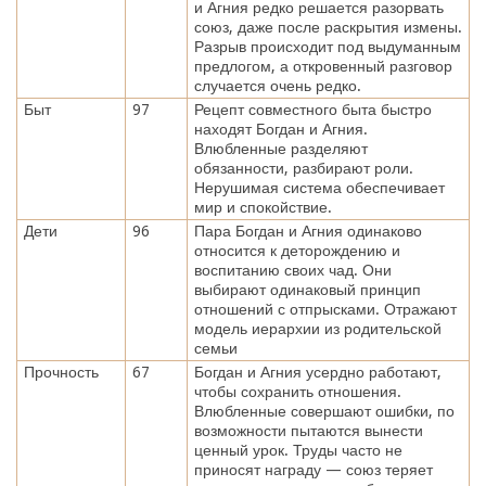
и Агния редко решается разорвать
союз, даже после раскрытия измены.
Разрыв происходит под выдуманным
предлогом, а откровенный разговор
случается очень редко.
Быт
97
Рецепт совместного быта быстро
находят Богдан и Агния.
Влюбленные разделяют
обязанности, разбирают роли.
Нерушимая система обеспечивает
мир и спокойствие.
Дети
96
Пара Богдан и Агния одинаково
относится к деторождению и
воспитанию своих чад. Они
выбирают одинаковый принцип
отношений с отпрысками. Отражают
модель иерархии из родительской
семьи
Прочность
67
Богдан и Агния усердно работают,
чтобы сохранить отношения.
Влюбленные совершают ошибки, по
возможности пытаются вынести
ценный урок. Труды часто не
приносят награду — союз теряет