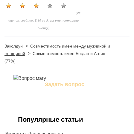
(
21
оценок, среднее:
3,10
из 5,
вы уже поставили
оценку
)
Заколдуй
>
Совместимость имен между мужчиной и
женщиной
>
Совместимость имен Богдан и Агния
(77%)
Задать вопрос
Задайте свой вопрос магу
Популярные статьи
Извините. Данных пока нет.