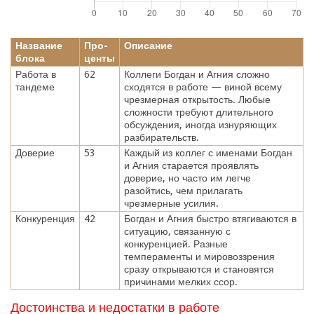
Название
Про-
Описание
блока
центы
Работа в
62
Коллеги Богдан и Агния сложно
тандеме
сходятся в работе — виной всему
чрезмерная открытость. Любые
сложности требуют длительного
обсуждения, иногда изнуряющих
разбирательств.
Доверие
53
Каждый из коллег с именами Богдан
и Агния старается проявлять
доверие, но часто им легче
разойтись, чем прилагать
чрезмерные усилия.
Конкуренция
42
Богдан и Агния быстро втягиваются в
ситуацию, связанную с
конкуренцией. Разные
темпераменты и мировоззрения
сразу открываются и становятся
причинами мелких ссор.
Достоинства и недостатки в работе