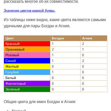
рассказать многое об их совместимости.
Значение цветов каждой буквы.
Из таблицы ниже видно, какие цвета являются самыми
удачными для пары Богдан и Агния.
Цвет
Богдан
Агния
Красный
1
2
Оранжевый
2
1
Розовый
1
0
Синий
1
2
Желтый
0
0
Голубой
1
0
Белый
0
0
Фиолетовый
0
0
Зеленый
0
0
Общие цвета для имен Богдан и Агния:
Красный