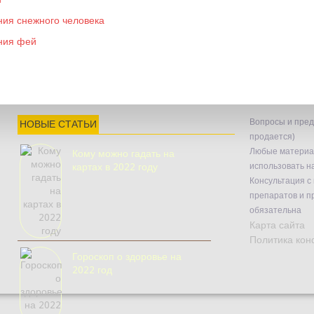
ния снежного человека
ания фей
и талисманы
Вопросы и предл
НОВЫЕ СТАТЬИ
продается)
Любые материал
Кому можно гадать на
картах в 2022 году
использовать на
Консультация с
препаратов и п
обязательна
Карта сайта
Политика ко
Гороскоп о здоровье на
2022 год