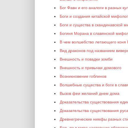
Бог Фавн и его аналоги в разных ку
Боги и создания китайской мифоло
Боги и существа в скандинавской 
Богиня Морана в славянской мифо
В чем волшебство летающего коня 
Вид драконов под названием вивер
Внешность и повадки зомби
Внешность и привычки домового
Возникновение гоблинов
Волшебные существа и боги в слав
Вызов феи желаний днем дома
Доказательства существования еди
Доказательства существования рус
Древнегреческие нимфы разных ст
Есть ли в мире настоящие оборотн