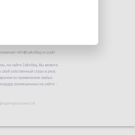
ожения: info@zakolduj.ru (сайт
ы, на сайте Zakolduj, Вы можете
 свой собственный страх и риск.
 врачом по применению любых
роцедур размещенных на сайте -
нфиденциальности