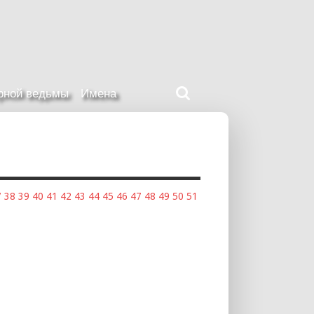
Поиск
ерной ведьмы
Имена
на
нашем
сайте
7
38
39
40
41
42
43
44
45
46
47
48
49
50
51