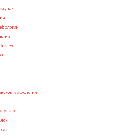
льтурах
гии
мифологии
логии
Пегаса
на
янской мифологии
норогов
алок
ихий
и