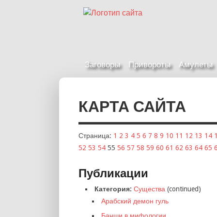
Заговоры
Привороты
Амулеты
КАРТА САЙТА
Страница:
1
2
3
4
5
6
7
8
9
10
11
12
13
14
52
53
54
55
56
57
58
59
60
61
62
63
64
65
Публикации
Категория:
Существа
(continued)
Арабский демон гуль
Банши в мифологии