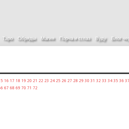
Таро
Обряды
Магия
Порча и сглаз
Вуду
Блог ч
15
16
17
18
19
20
21
22
23
24
25
26
27
28
29
30
31
32
33
34
35
36
3
66
67
68
69
70
71
72