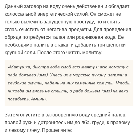
Данный заговор на воду очень действенен и обладает
колоссальной энергетической силой. Он сможет не
только вылечить запущенную простуду, но и снять
сглаз, очистить от негатива предметы. Для проведения
обряда потребуется талая или родниковая вода. Ее
необходимо налить в стакан и добавить три щепотки
крупной соли. После этого читать молитву:
«Матушка, быстра вода смой всю маяту и всю ломоту с
раба божьего (имя). Унеси их в морскую пучину, затяни в
глубокие омуты, надень на них каменные хомуты. Чтобы
никогда им вновь не сплыть, о рабе божьем (имя) на веки
позабыть. Аминь».
Затем опустите в заговоренную воду средний палец
правой руки и дотроньтесь им до лба, груди, к правому
и левому плечу. Прошепчите: