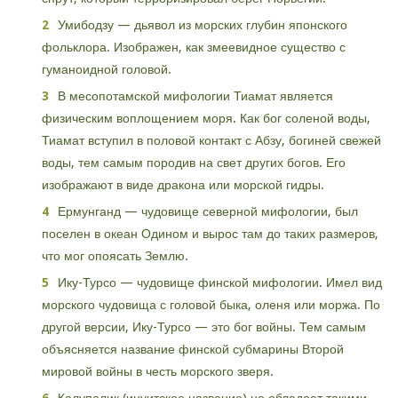
Умибодзу — дьявол из морских глубин японского
фольклора. Изображен, как змеевидное существо с
гуманоидной головой.
В месопотамской мифологии Тиамат является
физическим воплощением моря. Как бог соленой воды,
Тиамат вступил в половой контакт с Абзу, богиней свежей
воды, тем самым породив на свет других богов. Его
изображают в виде дракона или морской гидры.
Ермунганд — чудовище северной мифологии, был
поселен в океан Одином и вырос там до таких размеров,
что мог опоясать Землю.
Ику-Турсо — чудовище финской мифологии. Имел вид
морского чудовища с головой быка, оленя или моржа. По
другой версии, Ику-Турсо — это бог войны. Тем самым
объясняется название финской субмарины Второй
мировой войны в честь морского зверя.