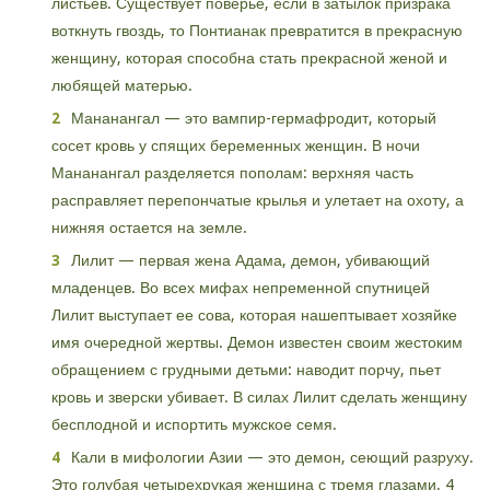
листьев. Существует поверье, если в затылок призрака
воткнуть гвоздь, то Понтианак превратится в прекрасную
женщину, которая способна стать прекрасной женой и
любящей матерью.
Мананангал — это вампир-гермафродит, который
сосет кровь у спящих беременных женщин. В ночи
Мананангал разделяется пополам: верхняя часть
расправляет перепончатые крылья и улетает на охоту, а
нижняя остается на земле.
Лилит — первая жена Адама, демон, убивающий
младенцев. Во всех мифах непременной спутницей
Лилит выступает ее сова, которая нашептывает хозяйке
имя очередной жертвы. Демон известен своим жестоким
обращением с грудными детьми: наводит порчу, пьет
кровь и зверски убивает. В силах Лилит сделать женщину
бесплодной и испортить мужское семя.
Кали в мифологии Азии — это демон, сеющий разруху.
Это голубая четырехрукая женщина с тремя глазами. 4