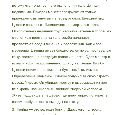
потому что из-за трупного окоченения тело Цзянши
недвижимо. Призрак может передвигаться только
прыжками с вытянутыми вперед руками. Внешний вид
Цзянши зависит от биологической смерти его тела.
Относительно недавний труп непримечателен в толпе, но
с течением времени на теле зомби начинают
проявляться следы гниения и разложения. Как и все
мертвецы, Цзянши имеет бледно-зеленую заплесневелую
кожу, постоянно растущие волосы и ногти. Одет монстр в
плащ и носит остроконечную шляпу на голове. Ко лбу
Цзянши неизменно приколот бумажный талисман.
Определение «вампир» Цзянши получил за свою страсть
к свежей крови. Он убивает жертву и высасывает из нее
всю кровь, насыщаясь жизненной энергией человека.
Живет чудовище в пещерах, где днем мирно почивает в
своем гробу, а ночью выходит на охоту.
Нюйва — это великая богиня Даосского пантеона,