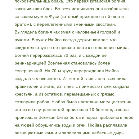
покровительница брака. Это первая китайская богиня,
заключившая брак. Во всех источниках она изображена
со своим мужем Фуси (который приходился ей еще и
братом), с переплетенными змеиными хвостами.
Выглядела богиня как змея с человечьей головой и
руками. В руках Нюйва всегда держит компас, что
свидетельствует о ее причастности к сотворению мира.
Богиня перерождалась 70 раз, и с каждой ее
реинкарнацией Вселенная становилась более
совершенной. На 70-м кругу перерождения Нюйва
создала человечество. Из желтой глины она вылепила
правителей и знать, из глины с примесью пыли создала
крестьян, а из остатков, перемешанных с грязью,
сотворила рабов. Нюйва была настолько могущественна,
что из ее внутренностей произошло 10 божеств, а когда
произошла Великая битва богов и через пробоины в небе
на людей обрушились воды и огни, Нюйва расплавила
разноцветные камни и залепила ими небесные дыры.