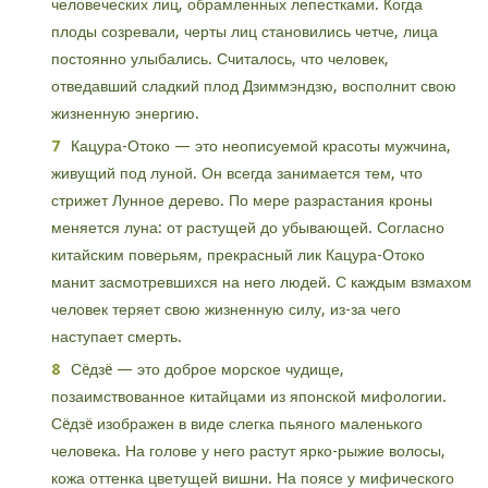
человеческих лиц, обрамленных лепестками. Когда
плоды созревали, черты лиц становились четче, лица
постоянно улыбались. Считалось, что человек,
отведавший сладкий плод Дзиммэндзю, восполнит свою
жизненную энергию.
Кацура-Отоко — это неописуемой красоты мужчина,
живущий под луной. Он всегда занимается тем, что
стрижет Лунное дерево. По мере разрастания кроны
меняется луна: от растущей до убывающей. Согласно
китайским поверьям, прекрасный лик Кацура-Отоко
манит засмотревшихся на него людей. С каждым взмахом
человек теряет свою жизненную силу, из-за чего
наступает смерть.
Сëдзë — это доброе морское чудище,
позаимствованное китайцами из японской мифологии.
Сëдзë изображен в виде слегка пьяного маленького
человека. На голове у него растут ярко-рыжие волосы,
кожа оттенка цветущей вишни. На поясе у мифического