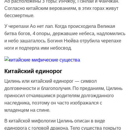
Ао расположены 3 горы: Инчжоу, Пэнлай и Фанчжан.
Согласно китайским верованиям, в этих горах живут
бессмертные.
У черепахи Ао нет лап. Когда происходила Великая
битва богов, 4 опоры, державшие небеса, надломились
и небо зашаталось. Богиня Нюйва отрубила черепахе
ноги и подперла ими небосвод.
Китайский единорог
Цилинь или китайский единорог — символ
долговечности и благополучия. По преданиям, Цилинь
приносил отчаявшимся родителям долгожданного
наследника, поэтому он часто изображался с
младенцем на спине.
В китайской мифологии Цилинь описан в виде
единорога с головой дракона. Тело существа покрыто