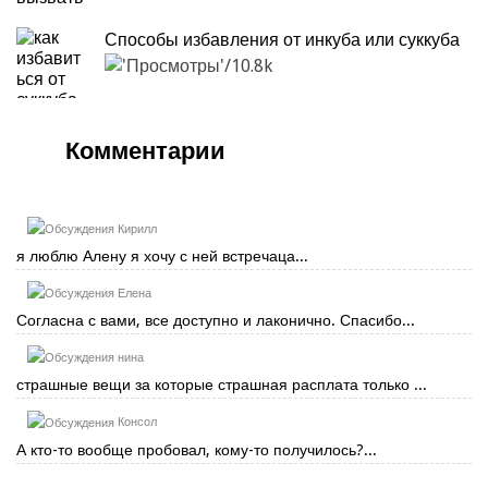
Способы избавления от инкуба или суккуба
10.8k
Комментарии
Кирилл
я люблю Алену я хочу с ней встречаца...
Елена
Согласна с вами, все доступно и лаконично. Спасибо...
нина
страшные вещи за которые страшная расплата только ...
Консол
А кто-то вообще пробовал, кому-то получилось?...