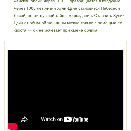
женский облик, через 100 — превращается в колдунью.
Через 1000 лет жизни Хули-Цзин становится Небесной
Лисой, постигнувшей тайны мироздания. Отличить Хули-
Цзин от обычной женщины можно только с помощью ее
хвоста — он не исчезает при смене облика.