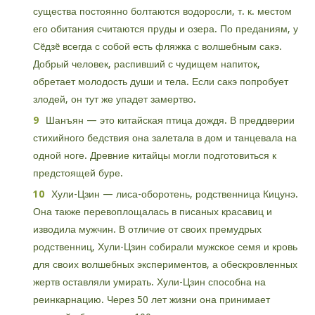
существа постоянно болтаются водоросли, т. к. местом
его обитания считаются пруды и озера. По преданиям, у
Сëдзë всегда с собой есть фляжка с волшебным сакэ.
Добрый человек, распивший с чудищем напиток,
обретает молодость души и тела. Если сакэ попробует
злодей, он тут же упадет замертво.
Шанъян — это китайская птица дождя. В преддверии
стихийного бедствия она залетала в дом и танцевала на
одной ноге. Древние китайцы могли подготовиться к
предстоящей буре.
Хули-Цзин — лиса-оборотень, родственница Кицунэ.
Она также перевоплощалась в писаных красавиц и
изводила мужчин. В отличие от своих премудрых
родственниц, Хули-Цзин собирали мужское семя и кровь
для своих волшебных экспериментов, а обескровленных
жертв оставляли умирать. Хули-Цзин способна на
реинкарнацию. Через 50 лет жизни она принимает