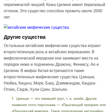
переливчатой чешуей. Кожа Цилиня имеет бирюзовый
оттенок. Это существо способно прожить около 2000
лет.
Другие существа
Остальные китайские мифические существа играют
второстепенную роль в китайских верованиях. В
мифологической иерархии они занимают места на
порядок ниже и подчинены Дракону, Фениксу, Ао и
Цилиню. В мифах Китая встречаются такие
второстепенные мифические существа: Цзянши,
Нюйва, Кицунэ, Морë, Баку, Дзиммэндзю, Кацура-
Отоко, Сëдзë, Хули-Цзин, Шанъян.
Цзянши — это оживший труп, т. е. зомби. Другие
названия этого персонажа — «Прыгающий призрак» или
«Прыгающий вампир». Такое определение неслучайно,