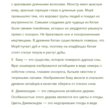
с красивыми длинными волосами. Монстр имел красную
кожу, красные горящие глаза и длинные уши. Морë
промышлял тем, что воровал трупы людей и поедал их
внутренности. Самыми сладкими для чудища из Китая
были свежие покойники, которых он умудрялся умыкнуть
прямо с похорон. Не брезговало оно и похороненными
мертвецами. В древнем Китае существовало поверье, что
Морë пугает дуб и тигр, поэтому на кладбищах Китая
стоят статуи тигров и растут дубы.
Баку — это существо, которое пожирало дурные сны.
Враг кошмаров изображался китайцами в виде химеры с
хоботом слона, глазами носорога, бычьим хвостом и
тигриными лапами. Изображения Баку висели в спальнях
древних китайцев в качестве оберега от плохих снов.
Дзиммэндзю — это священное китайское дерево.
Особенностью этого дерева являются его цветы и плоды.
Цветы Дзиммэндзю — это недозревшие плоды в виде