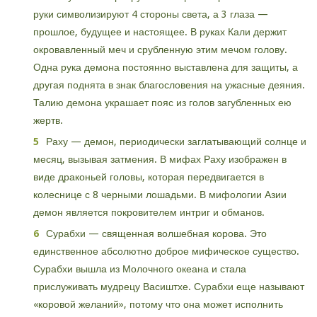
руки символизируют 4 стороны света, а 3 глаза —
прошлое, будущее и настоящее. В руках Кали держит
окровавленный меч и срубленную этим мечом голову.
Одна рука демона постоянно выставлена для защиты, а
другая поднята в знак благословения на ужасные деяния.
Талию демона украшает пояс из голов загубленных ею
жертв.
Раху — демон, периодически заглатывающий солнце и
месяц, вызывая затмения. В мифах Раху изображен в
виде драконьей головы, которая передвигается в
колеснице с 8 черными лошадьми. В мифологии Азии
демон является покровителем интриг и обманов.
Сурабхи — священная волшебная корова. Это
единственное абсолютно доброе мифическое существо.
Сурабхи вышла из Молочного океана и стала
прислуживать мудрецу Васиштхе. Сурабхи еще называют
«коровой желаний», потому что она может исполнить