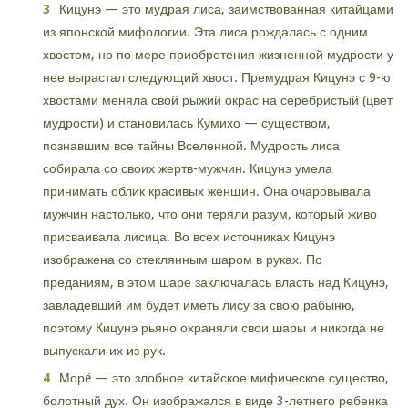
Кицунэ — это мудрая лиса, заимствованная китайцами
из японской мифологии. Эта лиса рождалась с одним
хвостом, но по мере приобретения жизненной мудрости у
нее вырастал следующий хвост. Премудрая Кицунэ с 9-ю
хвостами меняла свой рыжий окрас на серебристый (цвет
мудрости) и становилась Кумихо — существом,
познавшим все тайны Вселенной. Мудрость лиса
собирала со своих жертв-мужчин. Кицунэ умела
принимать облик красивых женщин. Она очаровывала
мужчин настолько, что они теряли разум, который живо
присваивала лисица. Во всех источниках Кицунэ
изображена со стеклянным шаром в руках. По
преданиям, в этом шаре заключалась власть над Кицунэ,
завладевший им будет иметь лису за свою рабыню,
поэтому Кицунэ рьяно охраняли свои шары и никогда не
выпускали их из рук.
Морë — это злобное китайское мифическое существо,
болотный дух. Он изображался в виде 3-летнего ребенка