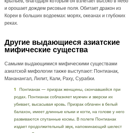
крыльев, благодаря которым он взлетает высоко в небо
и орошает дождем рисовые поля. Обитает дракон из
Кореи в больших водоемах: морях, океанах и глубоких
реках.
Другие выдающиеся азиатские
мифические существа
Самыми выдающимися мифическими существами
азиатской мифологии также выступают: Понтианак,
Мананангал, Лилит, Кали, Раху, Сурабхи.
Понтианак — призрак женщины, скончавшейся при
родах. Понтианак соблазняет мужчин и зверски их
убивает, высасывая кровь. Призрак облачен в белый
балахон, имеет длинные клыки и когти, на голове у него
развиваются спутанные космы. В полете Понтианак
издает продолжительный звук, напоминающий шелест