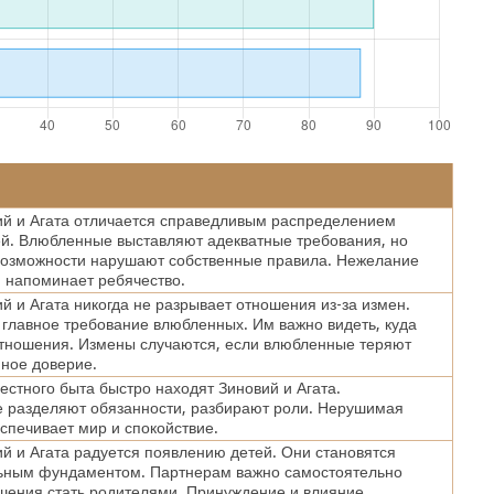
ий и Агата отличается справедливым распределением
й. Влюбленные выставляют адекватные требования, но
возможности нарушают собственные правила. Нежелание
 напоминает ребячество.
й и Агата никогда не разрывает отношения из-за измен.
главное требование влюбленных. Им важно видеть, куда
отношения. Измены случаются, если влюбленные теряют
мное доверие.
естного быта быстро находят Зиновий и Агата.
 разделяют обязанности, разбирают роли. Нерушимая
спечивает мир и спокойствие.
й и Агата радуется появлению детей. Они становятся
ьным фундаментом. Партнерам важно самостоятельно
шения стать родителями. Принуждение и влияние