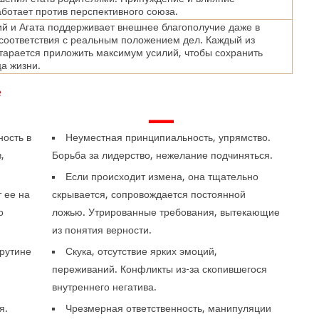
ботает против перспективного союза.
й и Агата поддерживает внешнее благополучие даже в
соответствия с реальным положением дел. Каждый из
тарается приложить максимум усилий, чтобы сохранить
ца жизни.
е
—
ность в
Неуместная принципиальность, упрямство.
,
Борьба за лидерство, нежелание подчиняться.
Если происходит измена, она тщательно
 ее на
скрывается, сопровождается постоянной
о
ложью. Утрированные требования, вытекающие
.
из понятия верности.
 рутине
Скука, отсутствие ярких эмоций,
.
переживаний. Конфликты из-за скопившегося
внутреннего негатива.
я.
Чрезмерная ответственность, манипуляции