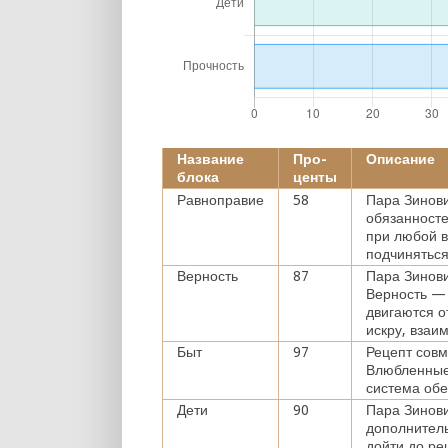
Название
Про-
Описание
блока
центы
Равноправие
58
Пара Зинов
обязанносте
при любой 
подчиняться
Верность
87
Пара Зинови
Верность — 
двигаются 
искру, взаи
Быт
97
Рецепт совм
Влюбленные
система обе
Дети
90
Пара Зинови
дополнител
дойти до ре