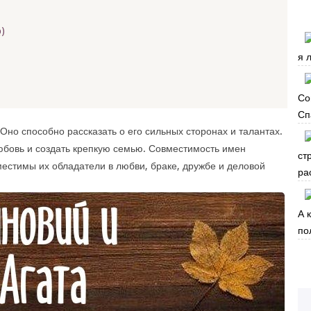
)
я 
Со
Сп
Оно способно рассказать о его сильных сторонах и талантах.
юбовь и создать крепкую семью. Совместимость имен
ст
местимы их обладатели в любви, браке, дружбе и деловой
ра
А 
по