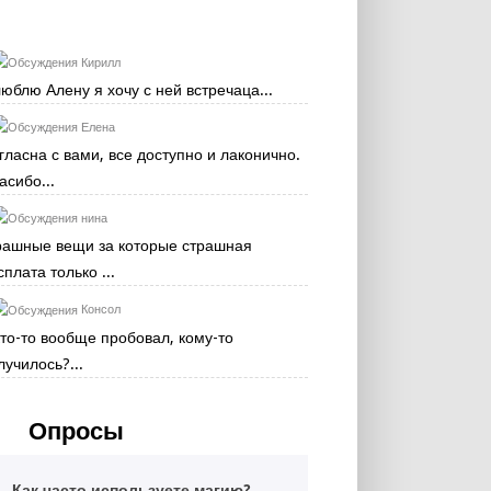
Кирилл
люблю Алену я хочу с ней встречаца...
Елена
гласна с вами, все доступно и лаконично.
асибо...
нина
рашные вещи за которые страшная
сплата только ...
Консол
кто-то вообще пробовал, кому-то
лучилось?...
Опросы
Как часто используете магию?