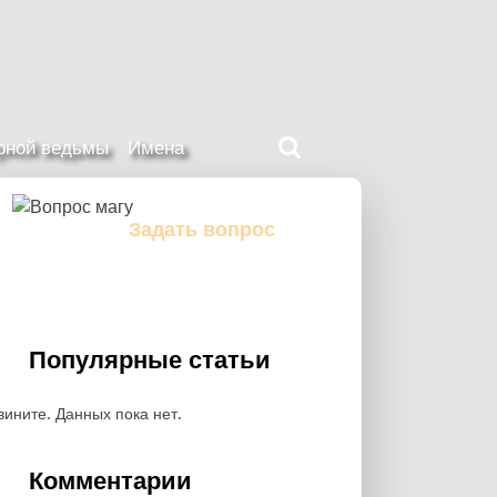
Поиск
ерной ведьмы
Имена
на
нашем
сайте
Задать вопрос
Задайте свой вопрос магу
Популярные статьи
вините. Данных пока нет.
Комментарии