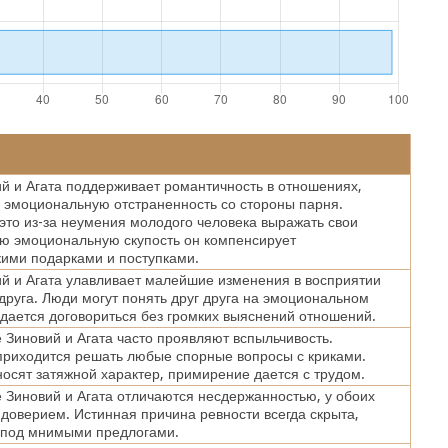
й и Агата поддерживает романтичность в отношениях,
 эмоциональную отстраненность со стороны парня.
это из-за неумения молодого человека выражать свои
ою эмоциональную скупость он компенсирует
ими подарками и поступками.
й и Агата улавливает малейшие изменения в восприятии
 друга. Люди могут понять друг друга на эмоциональном
удается договориться без громких выяснений отношений.
Зиновий и Агата часто проявляют вспыльчивость.
риходится решать любые спорные вопросы с криками.
осят затяжной характер, примирение дается с трудом.
Зиновий и Агата отличаются несдержанностью, у обоих
 доверием. Истинная причина ревности всегда скрыта,
 под мнимыми предлогами.