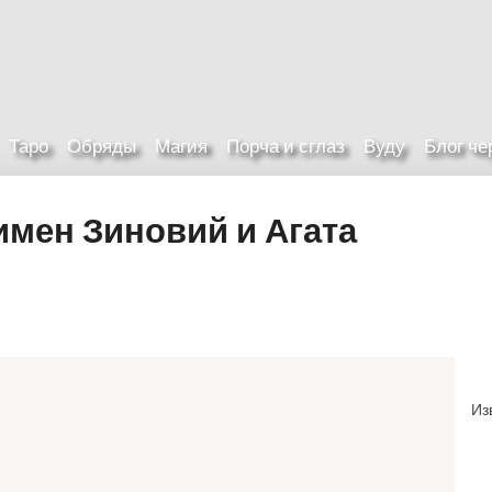
Таро
Обряды
Магия
Порча и сглаз
Вуду
Блог ч
мен Зиновий и Агата
Из