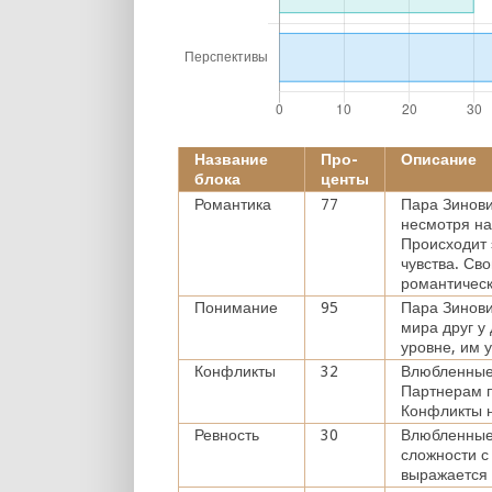
Название
Про-
Описание
блока
центы
Романтика
77
Пара Зинови
несмотря на
Происходит 
чувства. Св
романтическ
Понимание
95
Пара Зинови
мира друг у
уровне, им 
Конфликты
32
Влюбленные 
Партнерам п
Конфликты н
Ревность
30
Влюбленные 
сложности с
выражается