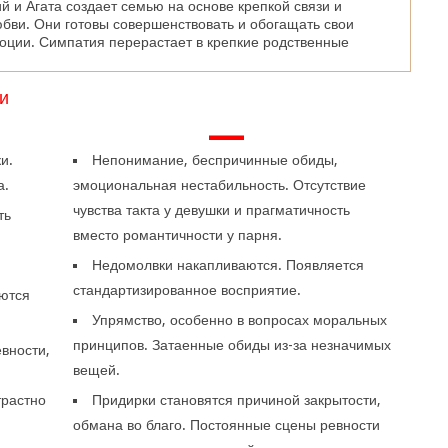
й и Агата создает семью на основе крепкой связи и
бви. Они готовы совершенствовать и обогащать свои
моции. Симпатия перерастает в крепкие родственные
и
—
и.
Непонимание, беспричинные обиды,
а.
эмоциональная нестабильность. Отсутствие
чувства такта у девушки и прагматичность
ть
вместо романтичности у парня.
Недомолвки накапливаются. Появляется
стандартизированное восприятие.
ются
Упрямство, особенно в вопросах моральных
принципов. Затаенные обиды из-за незначимых
вности,
вещей.
трастно
Придирки становятся причиной закрытости,
обмана во благо. Постоянные сцены ревности