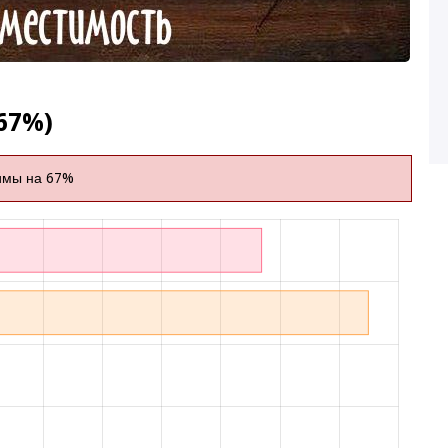
67%)
имы на 67%