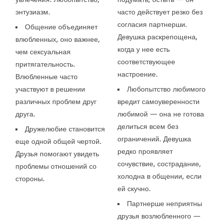
энтузиазм.
часто действует резко без
согласия партнерши.
Общение объединяет
Девушка раскрепощена,
влюбленных, оно важнее,
когда у нее есть
чем сексуальная
соответствующее
притягательность.
настроение.
Влюбленные часто
участвуют в решении
Любопытство любимого
различных проблем друг
вредит самоуверенности
друга.
любимой — она не готова
делиться всем без
Дружелюбие становится
ограничений. Девушка
еще одной общей чертой.
редко проявляет
Друзья помогают увидеть
сочувствие, сострадание,
проблемы отношений со
холодна в общении, если
стороны.
ей скучно.
Партнерше неприятны
друзья возлюбленного —