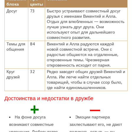
блока
центы
Досуг
73
Быстро устраивают совместный досуг
друзья с именами Викентий и Алла.
Отдых для влюбленных — возможность
лучше узнать друг друга. Они
используют опыт для дальнейшего
совместного развития.
Темы для
84
Викентий и Алла радуются каждой
общения
новой совместной встрече. Они с
радостью общаются на отдаленные,
откровенные темы. Чрезмерная
откровенность исходит от парня.
Круг
32
Редко заводят общих друзей Викентий и
друзей
Алла. Им легче найти отдельных
товарищей, чтобы в случае ссор было,
где найти единомышленников.
Достоинства и недостатки в дружбе
+
—
На фоне досуга
Эмоции партнера
возникают совместные
захлестывают его, не дают
увлечения. Любопытство,
подумать, остыть — он