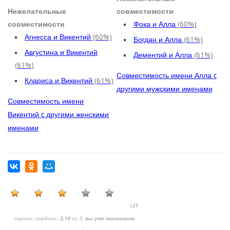
Нежелательные
совместимости
совместимости
Фока и Алла
(60%)
Агнесса и Викентий
(60%)
Богдан и Алла
(61%)
Августина и Викентий
Дементий и Алла
(61%)
(61%)
Совместимость имени Алла c
Клариса и Викентий
(61%)
другими мужскими именами
Совместимость имени
Викентий c другими женскими
именами
(
21
оценок, среднее:
3,10
из 5,
вы уже поставили