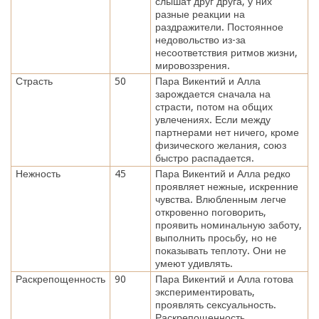
слышат друг друга, у них
разные реакции на
раздражители. Постоянное
недовольство из-за
несоответствия ритмов жизни,
мировоззрения.
Страсть
50
Пара Викентий и Алла
зарождается сначала на
страсти, потом на общих
увлечениях. Если между
партнерами нет ничего, кроме
физического желания, союз
быстро распадается.
Нежность
45
Пара Викентий и Алла редко
проявляет нежные, искренние
чувства. Влюбленным легче
откровенно поговорить,
проявить номинальную заботу,
выполнить просьбу, но не
показывать теплоту. Они не
умеют удивлять.
Раскрепощенность
90
Пара Викентий и Алла готова
экспериментировать,
проявлять сексуальность.
Раскрепощенность