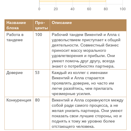
Название
Про-
Описание
блока
центы
Работа в
100
Рабочий тандем Викентий и Алла с
тандеме
удовольствием приступает к общей
деятельности. Совместный бизнес
приносит массу морального
удовлетворения и прибыли. Они
умеют помочь друг другу, всегда
знают о потребностях партнера.
Доверие
53
Каждый из коллег с именами
Викентий и Алла старается
проявлять доверие, но часто им
легче разойтись, чем прилагать
чрезмерные усилия.
Конкуренция
80
Викентий и Алла соревнуются между
собой ради самого процесса, а не
желая унизить партнера. Они умеют
показать свои лучшие стороны, но и
поднять к тому же уровню более
отстающего человека.