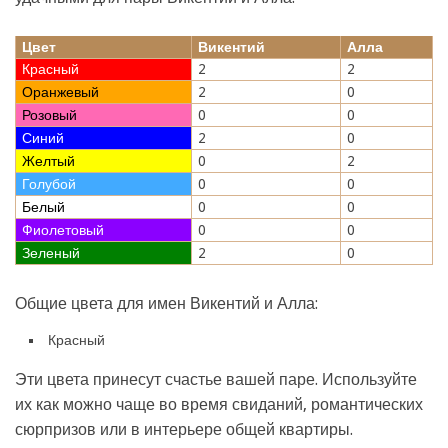
Цвет
Викентий
Алла
Красный
2
2
Оранжевый
2
0
Розовый
0
0
Синий
2
0
Желтый
0
2
Голубой
0
0
Белый
0
0
Фиолетовый
0
0
Зеленый
2
0
Общие цвета для имен Викентий и Алла:
Красный
Эти цвета принесут счастье вашей паре. Используйте
их как можно чаще во время свиданий, романтических
сюрпризов или в интерьере общей квартиры.