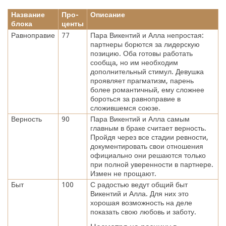
Название
Про-
Описание
блока
центы
Равноправие
77
Пара Викентий и Алла непростая:
партнеры борются за лидерскую
позицию. Оба готовы работать
сообща, но им необходим
дополнительный стимул. Девушка
проявляет прагматизм, парень
более романтичный, ему сложнее
бороться за равноправие в
сложившемся союзе.
Верность
90
Пара Викентий и Алла самым
главным в браке считает верность.
Пройдя через все стадии ревности,
документировать свои отношения
официально они решаются только
при полной уверенности в партнере.
Измен не прощают.
Быт
100
С радостью ведут общий быт
Викентий и Алла. Для них это
хорошая возможность на деле
показать свою любовь и заботу.