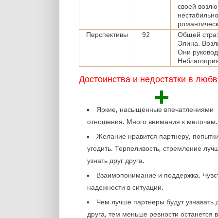
своей возлю
нестабильно
романтическ
Перспективы
92
Общей страт
Элина. Возл
Они руковод
Неблагоприя
Достоинства и недостатки в любв
+
Яркие, насыщенные впечатлениями
отношения. Много внимания к мелочам.
Желание нравится партнеру, попытк
угодить. Терпеливость, стремление луч
узнать друг друга.
Взаимопонимание и поддержка. Чувс
надежности в ситуации.
Чем лучше партнеры будут узнавать 
друга, тем меньше ревности останется в