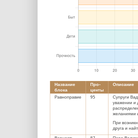
Название
Про-
Описание
блока
центы
Равноправие
95
Супруги Ва
уважении и 
распределен
желаниями и
При возникн
друга и най