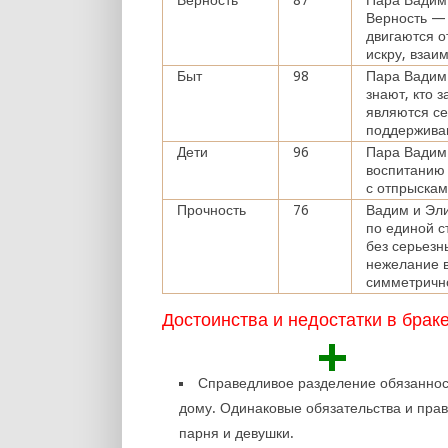
Верность
87
Пара Вадим 
Верность — 
двигаются 
искру, взаи
Быт
98
Пара Вадим
знают, кто 
являются с
поддержива
Дети
96
Пара Вадим 
воспитанию
с отпрыскам
Прочность
76
Вадим и Эли
по единой с
без серьезн
нежелание в
симметрично
Достоинства и недостатки в брак
+
Справедливое разделение обязаннос
дому. Одинаковые обязательства и пра
парня и девушки.