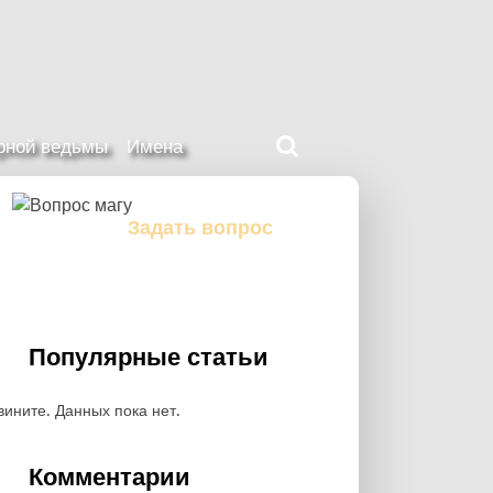
Поиск
ерной ведьмы
Имена
на
нашем
сайте
Задать вопрос
Задайте свой вопрос магу
Популярные статьи
вините. Данных пока нет.
Комментарии