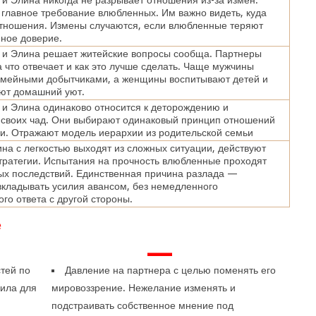
и Элина никогда не разрывает отношения из-за измен.
главное требование влюбленных. Им важно видеть, куда
отношения. Измены случаются, если влюбленные теряют
мное доверие.
 и Элина решает житейские вопросы сообща. Партнеры
за что отвечает и как это лучше сделать. Чаще мужчины
емейными добытчиками, а женщины воспитывают детей и
ют домашний уют.
и Элина одинаково относится к деторождению и
 своих чад. Они выбирают одинаковый принцип отношений
и. Отражают модель иерархии из родительской семьи
на с легкостью выходят из сложных ситуации, действуют
тратегии. Испытания на прочность влюбленные проходят
ых последствий. Единственная причина разлада —
кладывать усилия авансом, без немедленного
го ответа с другой стороны.
е
—
тей по
Давление на партнера с целью поменять его
вила для
мировоззрение. Нежелание изменять и
подстраивать собственное мнение под