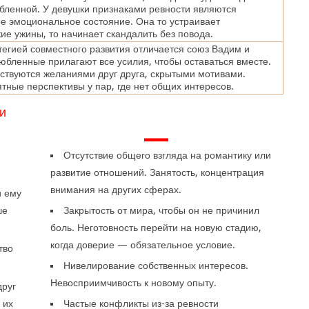
бленной. У девушки признаками ревности являются
е эмоциональное состояние. Она то устраивает
ие ужины, то начинает скандалить без повода.
егией совместного развития отличается союз Вадим и
юбленные прилагают все усилия, чтобы оставаться вместе.
ствуются желаниями друг друга, скрытыми мотивами.
тные перспективы у пар, где нет общих интересов.
и
—
Отсутствие общего взгляда на романтику или
развитие отношений. Занятость, концентрация
внимания на других сферах.
и ему
ше
Закрытость от мира, чтобы он не причинил
боль. Неготовность перейти на новую стадию,
когда доверие — обязательное условие.
тво
Нивелирование собственных интересов.
Невосприимчивость к новому опыту.
друг
 их
Частые конфликты из-за ревности