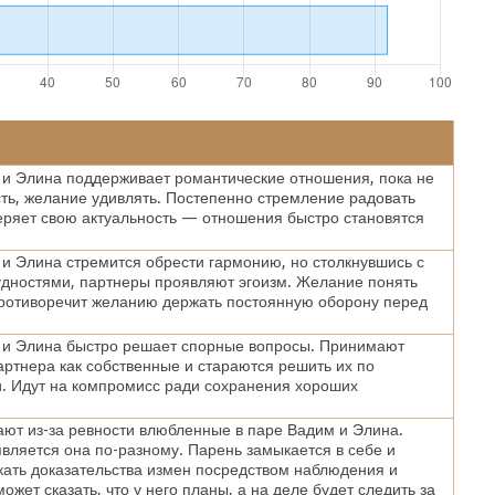
и Элина поддерживает романтические отношения, пока не
сть, желание удивлять. Постепенно стремление радовать
теряет свою актуальность — отношения быстро становятся
и Элина стремится обрести гармонию, но столкнувшись с
дностями, партнеры проявляют эгоизм. Желание понять
противоречит желанию держать постоянную оборону перед
 и Элина быстро решает спорные вопросы. Принимают
ртнера как собственные и стараются решить их по
. Идут на компромисс ради сохранения хороших
ают из-за ревности влюбленные в паре Вадим и Элина.
вляется она по-разному. Парень замыкается в себе и
кать доказательства измен посредством наблюдения и
ожет сказать, что у него планы, а на деле будет следить за