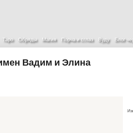
Таро
Обряды
Магия
Порча и сглаз
Вуду
Блог ч
имен Вадим и Элина
Из