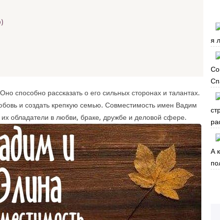
)
я 
Со
Сп
Оно способно рассказать о его сильных сторонах и талантах.
юбовь и создать крепкую семью. Совместимость имен Вадим
ст
 их обладатели в любви, браке, дружбе и деловой сфере.
ра
А 
по