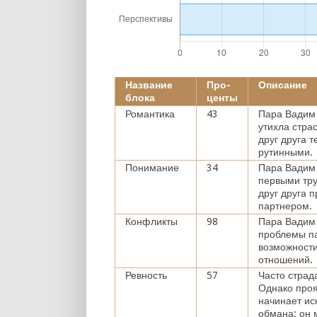
Название
Про-
Описание
блока
центы
Романтика
43
Пара Вадим 
утихла стра
друг друга 
рутинными.
Понимание
34
Пара Вадим 
первыми тру
друг друга 
партнером.
Конфликты
98
Пара Вадим
проблемы па
возможности
отношений.
Ревность
57
Часто страд
Однако проя
начинает ис
обмана: он м