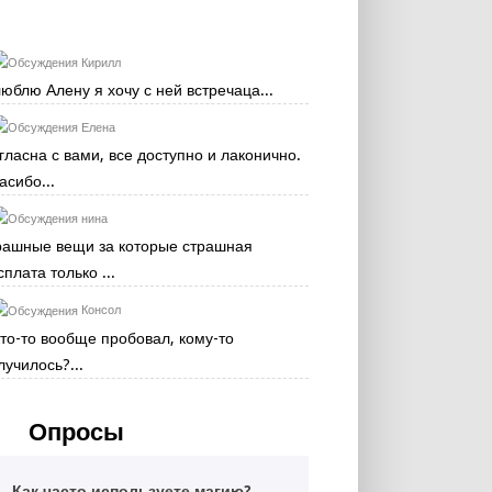
Кирилл
люблю Алену я хочу с ней встречаца...
Елена
гласна с вами, все доступно и лаконично.
асибо...
нина
рашные вещи за которые страшная
сплата только ...
Консол
кто-то вообще пробовал, кому-то
лучилось?...
Опросы
Как часто используете магию?