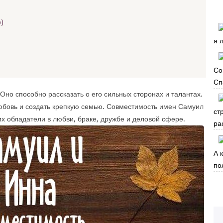
)
я 
Со
Сп
Оно способно рассказать о его сильных сторонах и талантах.
юбовь и создать крепкую семью. Совместимость имен Самуил
ст
их обладатели в любви, браке, дружбе и деловой сфере.
ра
А 
по