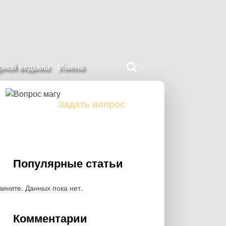
Поиск
ерной ведьмы
Имена
на
нашем
сайте
Задать вопрос
Задайте свой вопрос магу
Популярные статьи
вините. Данных пока нет.
Комментарии