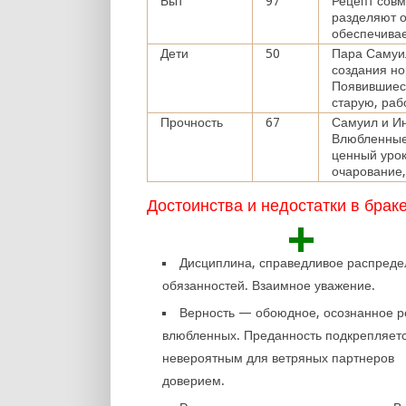
Быт
97
Рецепт совм
разделяют о
обеспечивае
Дети
50
Пара Самуил
создания но
Появившиеся
старую, раб
Прочность
67
Самуил и Ин
Влюбленные
ценный урок
очарование,
Достоинства и недостатки в брак
+
Дисциплина, справедливое распред
обязанностей. Взаимное уважение.
Верность — обоюдное, осознанное 
влюбленных. Преданность подкрепляет
невероятным для ветряных партнеров
доверием.