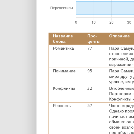
Название
Про-
Описание
блока
центы
Романтика
77
Пара Самуил
отношениях 
причиной, д
выражении ч
Понимание
95
Пара Самуил
мира друг у
уровне, им 
Конфликты
32
Влюбленные 
Партнерам п
Конфликты н
Ревность
57
Часто страд
Однако проя
начинает ис
обмана: он м
своей возлю
нестабильно