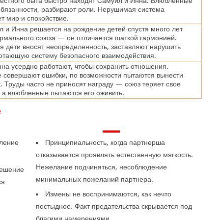
естного быта быстро находят Самуил и Инна. Влюбленные
бязанности, разбирают роли. Нерушимая система
т мир и спокойствие.
 и Инна решается на рождение детей спустя много лет
рмального союза — он отличается шаткой гармонией.
 дети вносят неопределенность, заставляют нарушить
отающую систему безопасного взаимодействия.
на усердно работают, чтобы сохранить отношения.
 совершают ошибки, по возможности пытаются вынести
. Труды часто не приносят награду — союз теряет свое
 а влюбленные пытаются его оживить.
е
—
еление
Принципиальность, когда партнерша
отказывается проявлять естественную мягкость.
Нежелание подчиняться, несоблюдение
решение
минимальных пожеланий партнера.
ся
Измены не воспринимаются, как нечто
постыдное. Факт предательства скрывается под
благими намерениями.