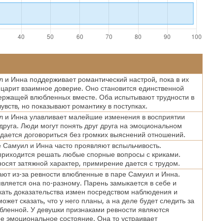
 и Инна поддерживает романтический настрой, пока в их
царит взаимное доверие. Оно становится единственной
ержащей влюбленных вместе. Оба испытывают трудности в
увств, но показывают романтику в поступках.
 и Инна улавливает малейшие изменения в восприятии
 друга. Люди могут понять друг друга на эмоциональном
удается договориться без громких выяснений отношений.
Самуил и Инна часто проявляют вспыльчивость.
риходится решать любые спорные вопросы с криками.
осят затяжной характер, примирение дается с трудом.
ают из-за ревности влюбленные в паре Самуил и Инна.
вляется она по-разному. Парень замыкается в себе и
кать доказательства измен посредством наблюдения и
ожет сказать, что у него планы, а на деле будет следить за
бленной. У девушки признаками ревности являются
е эмоциональное состояние. Она то устраивает