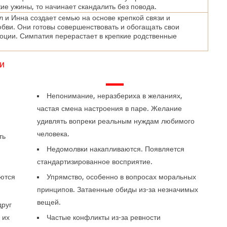
ие ужины, то начинает скандалить без повода.
 и Инна создает семью на основе крепкой связи и
бви. Они готовы совершенствовать и обогащать свои
моции. Симпатия перерастает в крепкие родственные
и
—
Непонимание, неразбериха в желаниях,
частая смена настроения в паре. Желание
удивлять вопреки реальным нуждам любимого
человека.
ть
Недомолвки накапливаются. Появляется
стандартизированное восприятие.
ются
Упрямство, особенно в вопросах моральных
принципов. Затаенные обиды из-за незначимых
вещей.
друг
 их
Частые конфликты из-за ревности