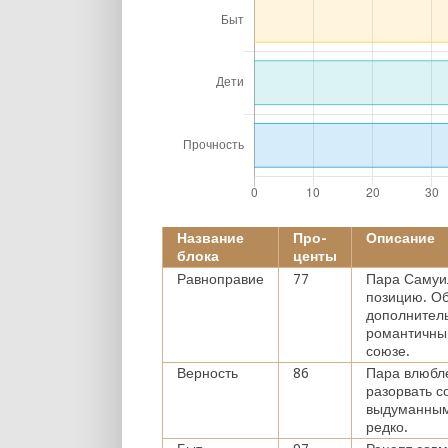
Название
Про-
Описание
блока
центы
Равноправие
77
Пара Самуил
позицию. Об
дополнитель
романтичный
союзе.
Верность
86
Пара влюбл
разорвать с
выдуманным 
редко.