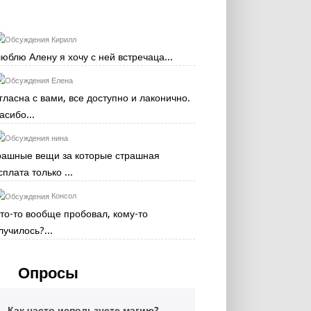
Кирилл
люблю Алену я хочу с ней встречаца...
Елена
гласна с вами, все доступно и лаконично.
асибо...
нина
рашные вещи за которые страшная
сплата только ...
Консол
кто-то вообще пробовал, кому-то
лучилось?...
Опросы
Как часто используете магию?