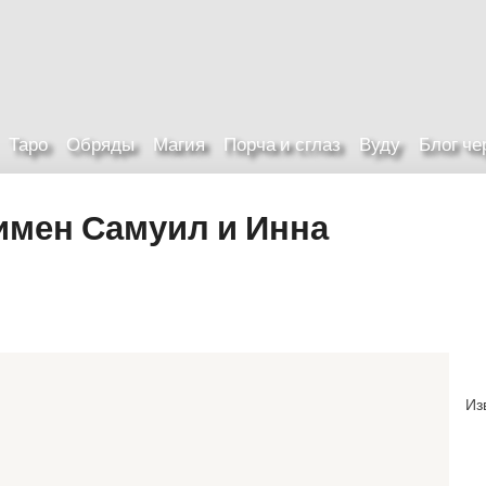
Таро
Обряды
Магия
Порча и сглаз
Вуду
Блог ч
имен Самуил и Инна
Из