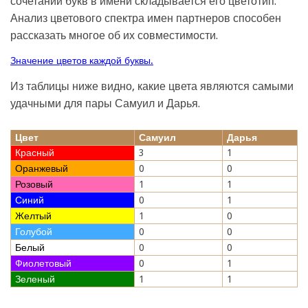
сочетаний букв в имени складывается его цветотип.
Анализ цветового спектра имен партнеров способен
рассказать многое об их совместимости.
Значение цветов каждой буквы.
Из таблицы ниже видно, какие цвета являются самыми
удачными для пары Самуил и Дарья.
Цвет
Самуил
Дарья
Красный
3
1
Оранжевый
0
0
Розовый
1
1
Синий
0
1
Желтый
1
0
Голубой
0
0
Белый
0
0
Фиолетовый
0
1
Зеленый
1
1