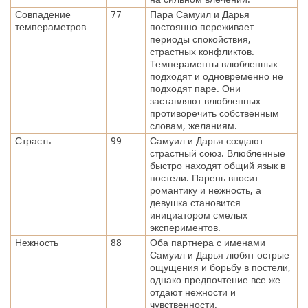
Совпадение
77
Пара Самуил и Дарья
темпераметров
постоянно переживает
периоды спокойствия,
страстных конфликтов.
Темпераменты влюбленных
подходят и одновременно не
подходят паре. Они
заставляют влюбленных
противоречить собственным
словам, желаниям.
Страсть
99
Самуил и Дарья создают
страстный союз. Влюбленные
быстро находят общий язык в
постели. Парень вносит
романтику и нежность, а
девушка становится
инициатором смелых
экспериментов.
Нежность
88
Оба партнера с именами
Самуил и Дарья любят острые
ощущения и борьбу в постели,
однако предпочтение все же
отдают нежности и
чувственности.