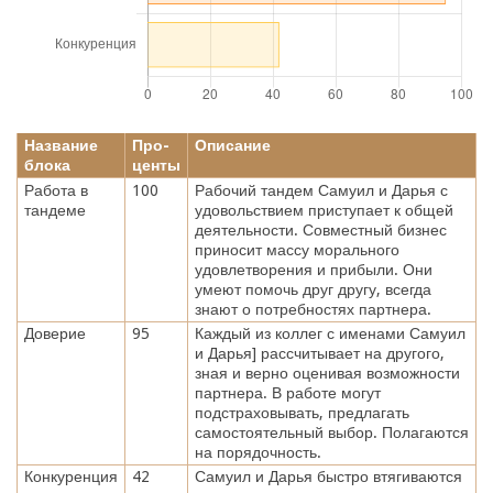
Название
Про-
Описание
блока
центы
Работа в
100
Рабочий тандем Самуил и Дарья с
тандеме
удовольствием приступает к общей
деятельности. Совместный бизнес
приносит массу морального
удовлетворения и прибыли. Они
умеют помочь друг другу, всегда
знают о потребностях партнера.
Доверие
95
Каждый из коллег с именами Самуил
и Дарья] рассчитывает на другого,
зная и верно оценивая возможности
партнера. В работе могут
подстраховывать, предлагать
самостоятельный выбор. Полагаются
на порядочность.
Конкуренция
42
Самуил и Дарья быстро втягиваются