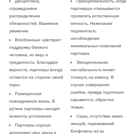
Дисциплина,
Принципиальность, когда
справедливое
партнерша отказывается
распределение
проявлять естественную
обязанностей. Взаимное
мягкость. Нежелание
уважение.
подчиняться,
несоблюдение
Влюбленные чувствуют
минимальных пожеланий
поддержку близкого
партнера.
человека, их веру и
преданность. Благодаря
Эмоциональная
верности, партнеры всегда
нестабильность может
остаются на стороне своей
толкнуть на измену. В
пары.
случае совершения
ошибки, правда тщательно
Размеренная
скрывается, обрастая
повседневная жизнь. В
ложью.
рутине партнеры находят
моменты успокоения.
Скука, отсутствие ярких
эмоций, переживаний.
Партнеры хорошо
Конфликты из-за
дополняют друг друга и