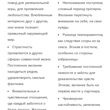
повод для увлекательной
Непонимание поступков,
игры, для проявления
сложный период притирок.
любопытства. Влюбленным
Желание перетянуть
интересно друг с другом,
внимание на себя, на свои
они иначе познают
нужды.
привычный окружающий
Разница темпераментов,
мир.
как следствие ссоры из-за
Страстность
секса. Эгоизм в постели,
проявляется в других
особенно со стороны
сферах совместной жизни.
избранницы.
Постоянное желание
Требование постоянной
находиться рядом,
нежности и заботы для
удовлетворять смелые
доказательства чувств.
фантазии.
Эгоизм, желание быть на
Внимательные и
первом месте у партнера.
чувственные отношения,
Чрезмерная
где каждый заботится о
настойчивость, увлечение
благе другого. Желание