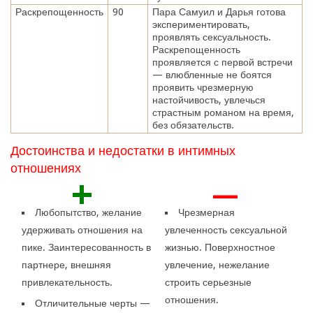
Раскрепощенность
90
Пара Самуил и Дарья готова
экспериментировать,
проявлять сексуальность.
Раскрепощенность
проявляется с первой встречи
— влюбленные не боятся
проявить чрезмерную
настойчивость, увлечься
страстным романом на время,
без обязательств.
Достоинства и недостатки в интимных
отношениях
+
—
Любопытство, желание
Чрезмерная
удерживать отношения на
увлеченность сексуальной
пике. Заинтересованность в
жизнью. Поверхностное
партнере, внешняя
увлечение, нежелание
привлекательность.
строить серьезные
отношения.
Отличительные черты —