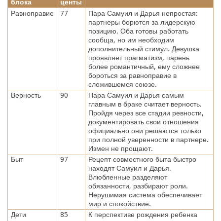
блока
центы
Равноправие
77
Пара Самуил и Дарья непростая:
партнеры борются за лидерскую
позицию. Оба готовы работать
сообща, но им необходим
дополнительный стимул. Девушка
проявляет прагматизм, парень
более романтичный, ему сложнее
бороться за равноправие в
сложившемся союзе.
Верность
90
Пара Самуил и Дарья самым
главным в браке считает верность.
Пройдя через все стадии ревности,
документировать свои отношения
официально они решаются только
при полной уверенности в партнере.
Измен не прощают.
Быт
97
Рецепт совместного быта быстро
находят Самуил и Дарья.
Влюбленные разделяют
обязанности, разбирают роли.
Нерушимая система обеспечивает
мир и спокойствие.
Дети
85
К перспективе рождения ребенка