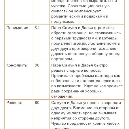
молодого человека выражать свои
чувства. Свою эмоциональную
скупость он компенсирует
романтическими подарками и
поступками.
Понимание
34
Пара Самуил и Дарья стремится
обрести гармонию, но столкнувшись
с первыми трудностями, партнеры
проявляют эгоизм. Желание понять
друг друга противоречит желанию
держать постоянную оборону перед
партнером.
Конфликты
98
Пара Самуил и Дарья быстро
решает спорные вопросы.
Принимают проблемы партнера как
собственные и стараются решить их
по возможности. Идут на компромисс
ради сохранения хороших
отношений.
Ревность
80
Самуил и Дарья уверены в верности
друг друга. Внимание со стороны к
одному из партнеров не вызывает
неприятия со стороны другого.
Чувство преданности крепче любых
домыслов.