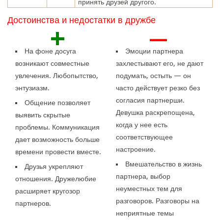
принять друзей другого.
Достоинства и недостатки в дружбе
+
—
На фоне досуга
Эмоции партнера
возникают совместные
захлестывают его, не дают
увлечения. Любопытство,
подумать, остыть — он
энтузиазм.
часто действует резко без
согласия партнерши.
Общение позволяет
Девушка раскрепощена,
выявить скрытые
когда у нее есть
проблемы. Коммуникация
соответствующее
дает возможность больше
настроение.
времени провести вместе.
Вмешательство в жизнь
Друзья укрепляют
партнера, выбор
отношения. Дружелюбие
неуместных тем для
расширяет кругозор
разговоров. Разговоры на
партнеров.
неприятные темы