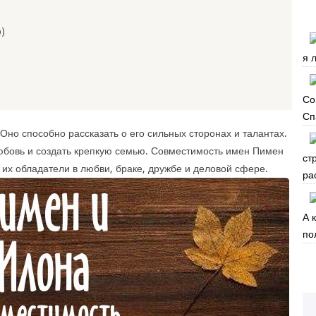
)
я 
Со
Сп
Оно способно рассказать о его сильных сторонах и талантах.
юбовь и создать крепкую семью. Совместимость имен Пимен
ст
 их обладатели в любви, браке, дружбе и деловой сфере.
ра
А 
по