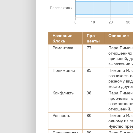
Название
Про-
Описание
блока
центы
Романтика
77
Пара Пимен 
отношениях 
причиной, д
выражении ч
Понимание
85
Пимен и Ило
возникает, 
разному вид
место друго
Конфликты
98
Пара Пимен
проблемы па
возможности
отношений.
Ревность
80
Пимен и Ило
одному из п
Чувство пре
Перспективы
50
Пара Пимен 