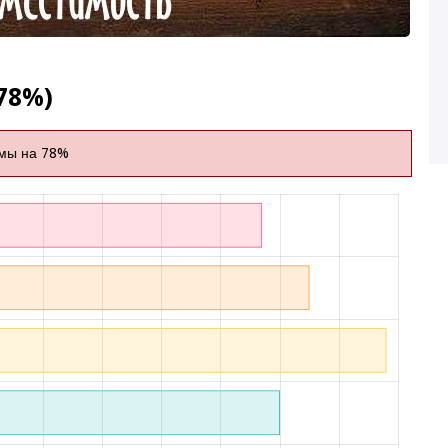
78%)
имы на 78%