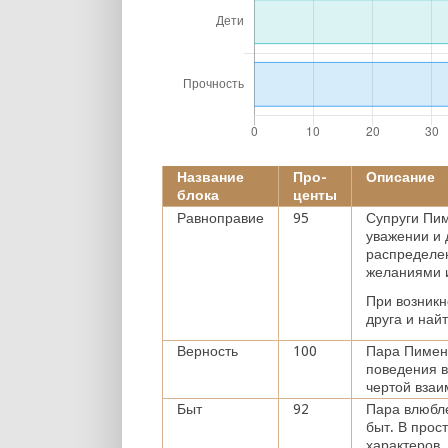
Название
Про-
Описание
блока
центы
Равноправие
95
Супруги Пи
уважении и 
распределен
желаниями и
При возникн
друга и най
Верность
100
Пара Пимен
поведения в
чертой взаи
Быт
92
Пара влюбл
быт. В прос
характеров.