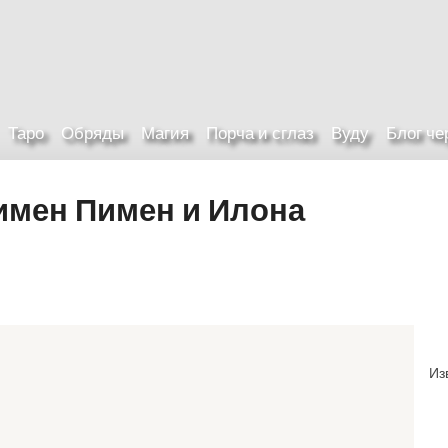
Таро
Обряды
Магия
Порча и сглаз
Вуду
Блог ч
имен Пимен и Илона
Из