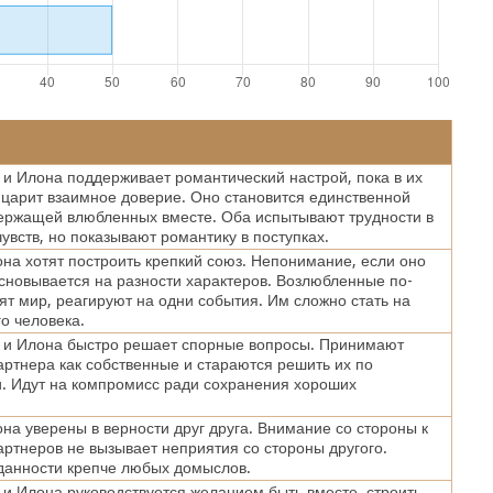
и Илона поддерживает романтический настрой, пока в их
царит взаимное доверие. Оно становится единственной
ержащей влюбленных вместе. Оба испытывают трудности в
увств, но показывают романтику в поступках.
на хотят построить крепкий союз. Непонимание, если оно
основывается на разности характеров. Возлюбленные по-
ят мир, реагируют на одни события. Им сложно стать на
го человека.
 и Илона быстро решает спорные вопросы. Принимают
ртнера как собственные и стараются решить их по
. Идут на компромисс ради сохранения хороших
на уверены в верности друг друга. Внимание со стороны к
артнеров не вызывает неприятия со стороны другого.
данности крепче любых домыслов.
и Илона руководствуется желанием быть вместе, строить