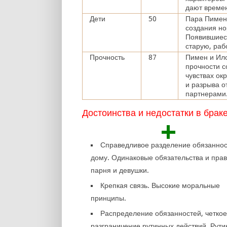
дают време
Дети
50
Пара Пимен 
создания но
Появившиеся
старую, раб
Прочность
87
Пимен и Ило
прочности с
чувствах ок
и разрыва о
партнерами
Достоинства и недостатки в брак
+
Справедливое разделение обязаннос
дому. Одинаковые обязательства и пра
парня и девушки.
Крепкая связь. Высокие моральные
принципы.
Распределение обязанностей, четко
разграничение рутинных действий. Рутин