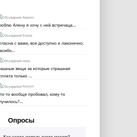
Кирилл
люблю Алену я хочу с ней встречаца...
Елена
гласна с вами, все доступно и лаконично.
асибо...
нина
рашные вещи за которые страшная
сплата только ...
Консол
кто-то вообще пробовал, кому-то
лучилось?...
Опросы
Как часто используете магию?