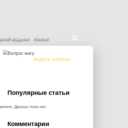
Поиск
ерной ведьмы
Имена
на
нашем
сайте
Задать вопрос
Задайте свой вопрос магу
Популярные статьи
вините. Данных пока нет.
Комментарии