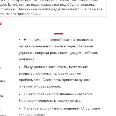
щее. Влюбленные подстраиваются под общие правила,
промиссы. Вложенные усилия редко помогают — в паре все
тся много противоречий.
и
—
Непонимание, неразбериха в желаниях,
частая смена настроения в паре. Желание
удивлять вопреки реальным нуждам любимого
человека.
о
,
Вынужденная закрытость, нежелание
.
вредить любимому человеку своими
проблемами. Сложность принятия чужого
тво
мнения, мировоззрения.
Нивелирование собственных интересов.
од
Невосприимчивость к новому опыту.
Наивное восприятие отношений. Отсутствие
и
здравой оценки.