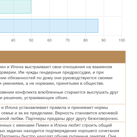
мен и Илона выстраивают свои отношения на взаимном
доверии. Им чужды гендерные предрассудки, и при
ии обязанностей по дому они руководствуются своими
 умениями, а не нормами, принятыми в обществе.
овении конфликта влюбленные стараются выслушать друг
ти решение, устраивающее обоих.
 и Илона устанавливает правила и принимает нормы
 семье и за ее пределами. Верность становится ключевой
мной любви. Партнеры преданы друг другу безоговорочно.
енных с именами Пимен и Илона любят строить общий
тых задачах находится подтверждение хорошего сочетания
 Партнеры быстро находят общие рутинные занятия. Они