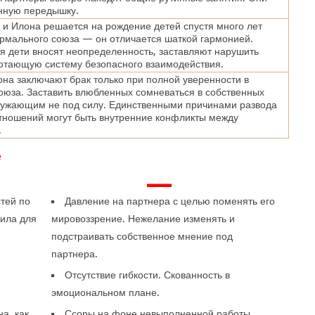
нную передышку.
и Илона решается на рождение детей спустя много лет
рмального союза — он отличается шаткой гармонией.
 дети вносят неопределенность, заставляют нарушить
отающую систему безопасного взаимодействия.
на заключают брак только при полной уверенности в
оюза. Заставить влюбленных сомневаться в собственных
ружающим не под силу. Единственными причинами развода
тношений могут быть внутренние конфликты между
.
е
—
тей по
Давление на партнера с целью поменять его
вила для
мировоззрение. Нежелание изменять и
подстраивать собственное мнение под
партнера.
Отсутствие гибкости. Скованность в
эмоциональном плане.
е
а, как
Ссоры на фоне невыполненной работы,