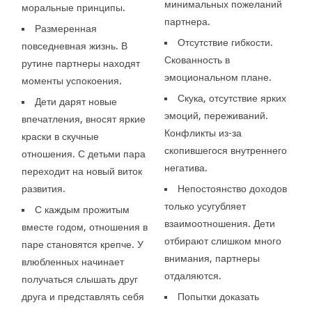
минимальных пожеланий
моральные принципы.
партнера.
Размеренная
Отсутствие гибкости.
повседневная жизнь. В
Скованность в
рутине партнеры находят
эмоциональном плане.
моменты успокоения.
Скука, отсутствие ярких
Дети дарят новые
эмоций, переживаний.
впечатления, вносят яркие
Конфликты из-за
краски в скучные
скопившегося внутреннего
отношения. С детьми пара
негатива.
переходит на новый виток
развития.
Непостоянство доходов
только усугубляет
С каждым прожитым
взаимоотношения. Дети
вместе годом, отношения в
отбирают слишком много
паре становятся крепче. У
внимания, партнеры
влюбленных начинает
отдаляются.
получаться слышать друг
друга и представлять себя
Попытки доказать