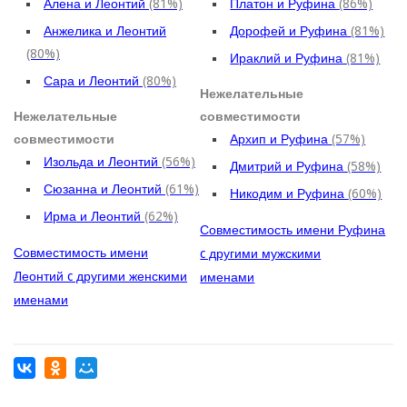
Алена и Леонтий
(81%)
Платон и Руфина
(86%)
Анжелика и Леонтий
Дорофей и Руфина
(81%)
(80%)
Ираклий и Руфина
(81%)
Сара и Леонтий
(80%)
Нежелательные
Нежелательные
совместимости
совместимости
Архип и Руфина
(57%)
Изольда и Леонтий
(56%)
Дмитрий и Руфина
(58%)
Сюзанна и Леонтий
(61%)
Никодим и Руфина
(60%)
Ирма и Леонтий
(62%)
Совместимость имени Руфина
Совместимость имени
c другими мужскими
Леонтий c другими женскими
именами
именами