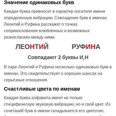
Значение одинаковых букв
Каждая буква привносит в характер носителя имени
определенную вибрацию. Совпадение букв в именах
Леонтий и Руфина расскажет о точках
соприкосновения влюбленных и возможных
разногласиях между ними.
ЛЕО
Н
Т
И
Й
РУФ
И
Н
А
Совпадают 2 буквы И,Н
В паре Леонтий и Руфина несколько одинаковых букв в
именах. Это свидетельствует о хороших шансах на
серьезные отношения.
Счастливые цвета по именам
Каждая буква алфавита имеет не только
специфическую звуковую вибрацию, но и свой цвет. Из
сочетаний букв в имени складывается его цветотип.