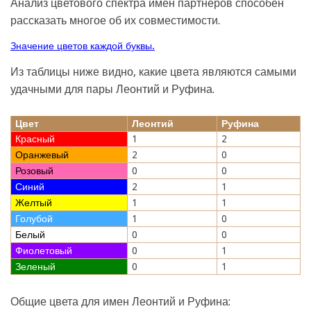
Анализ цветового спектра имен партнеров способен
рассказать многое об их совместимости.
Значение цветов каждой буквы.
Из таблицы ниже видно, какие цвета являются самыми
удачными для пары Леонтий и Руфина.
Цвет
Леонтий
Руфина
Красный
1
2
Оранжевый
2
0
Розовый
0
0
Синий
2
1
Желтый
1
1
Голубой
1
0
Белый
0
0
Фиолетовый
0
1
Зеленый
0
1
Общие цвета для имен Леонтий и Руфина: