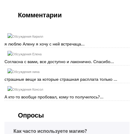
Комментарии
Кирилл
я люблю Алену я хочу с ней встречаца...
Елена
Согласна с вами, все доступно и лаконично. Спасибо...
нина
страшные вещи за которые страшная расплата только ...
Консол
А кто-то вообще пробовал, кому-то получилось?...
Опросы
Как часто используете магию?