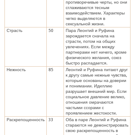
противоречивые черты, но они
сглаживаются тесным
взаимодействием. Характеры
четко выделяются в
сексуальной жизни.
Страсть
50
Пара Леонтий и Руфина
зарождается сначала на
страсти, потом на общих
увлечениях. Если между
партнерами нет ничего, кроме
физического желания, союз
быстро распадается.
Нежность
85
Леонтий и Руфина питают друг
к другу самые нежные чувства,
которые основаны на доверии
и понимании. Идиллию
разрушает внешний мир. Если
социальное давление велико,
отношения омрачаются
частыми ссорами с
проявлением жестокости.
Раскрепощенность
33
Оба в паре Леонтий и Руфина
стараются не демонстрировать
свою раскрепощенность в