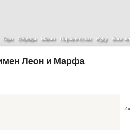
Таро
Обряды
Магия
Порча и сглаз
Вуду
Блог ч
имен Леон и Марфа
Из