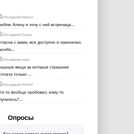
Кирилл
люблю Алену я хочу с ней встречаца...
Елена
гласна с вами, все доступно и лаконично.
асибо...
нина
рашные вещи за которые страшная
сплата только ...
Консол
кто-то вообще пробовал, кому-то
лучилось?...
Опросы
Как часто используете магию?