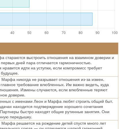
фа стараются выстроить отношения на взаимном доверии и
 первых дней пара отличается гармоничностью.
нравится идти на уступки, если компромисс требует
 будущее.
 Марфа никогда не разрывает отношения из-за измен.
главное требование влюбленных. Им важно видеть, куда
отношения. Измены случаются, если влюбленные теряют
мное доверие.
енных с именами Леон и Марфа любят строить общий быт.
адачах находится подтверждение хорошего сочетания
 Партнеры быстро находят общие рутинные занятия. Они
нную передышку.
 Марфа решается на рождение детей спустя много лет
рмального союза — он отличается шаткой гармонией.