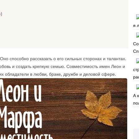
)
я 
Со
Сп
Оно способно рассказать о его сильных сторонах и талантах.
бовь и создать крепкую семью. Совместимость имен Леон и
ст
х обладатели в любви, браке, дружбе и деловой сфере.
ра
А 
по