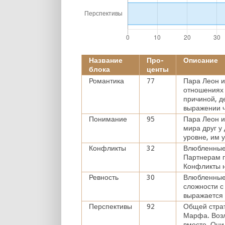
Название
Про-
Описание
блока
центы
Романтика
77
Пара Леон и
отношениях 
причиной, д
выражении ч
Понимание
95
Пара Леон 
мира друг у
уровне, им 
Конфликты
32
Влюбленные 
Партнерам п
Конфликты н
Ревность
30
Влюбленные
сложности с
выражается
Перспективы
92
Общей страт
Марфа. Возл
вместе. Они