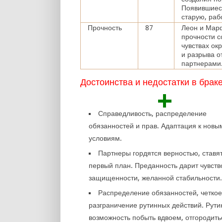
Появившиеся
старую, раб
Прочность
87
Леон и Марф
прочности с
чувствах ок
и разрыва о
партнерами
Достоинства и недостатки в брак
+
Справедливость, распределение
обязанностей и прав. Адаптация к новы
условиям.
Партнеры гордятся верностью, ставят
первый план. Преданность дарит чувств
защищенности, желанной стабильности
Распределение обязанностей, четко
разграничение рутинных действий. Рутин
возможность побыть вдвоем, отгородить