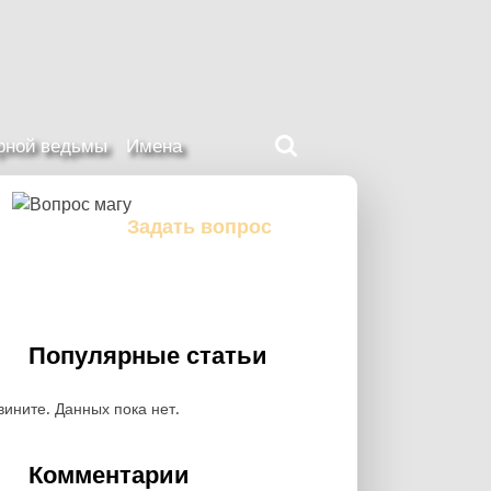
Поиск
ерной ведьмы
Имена
на
нашем
сайте
Задать вопрос
Задайте свой вопрос магу
Популярные статьи
вините. Данных пока нет.
Комментарии