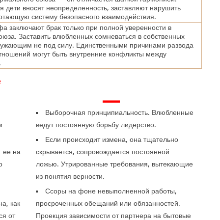
 дети вносят неопределенность, заставляют нарушить
отающую систему безопасного взаимодействия.
а заключают брак только при полной уверенности в
оюза. Заставить влюбленных сомневаться в собственных
ружающим не под силу. Единственными причинами развода
тношений могут быть внутренние конфликты между
.
е
—
Выборочная принципиальность. Влюбленные
м
ведут постоянную борьбу лидерство.
Если происходит измена, она тщательно
 ее на
скрывается, сопровождается постоянной
о
ложью. Утрированные требования, вытекающие
.
из понятия верности.
е
Ссоры на фоне невыполненной работы,
а, как
просроченных обещаний или обязанностей.
ся от
Проекция зависимости от партнера на бытовые