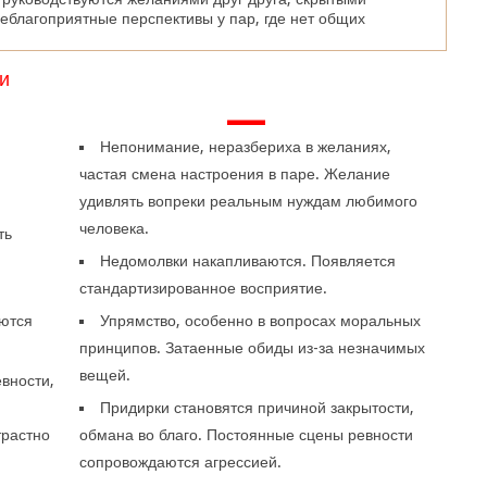
еблагоприятные перспективы у пар, где нет общих
и
—
Непонимание, неразбериха в желаниях,
частая смена настроения в паре. Желание
удивлять вопреки реальным нуждам любимого
человека.
ть
Недомолвки накапливаются. Появляется
стандартизированное восприятие.
ются
Упрямство, особенно в вопросах моральных
принципов. Затаенные обиды из-за незначимых
вещей.
вности,
Придирки становятся причиной закрытости,
трастно
обмана во благо. Постоянные сцены ревности
сопровождаются агрессией.