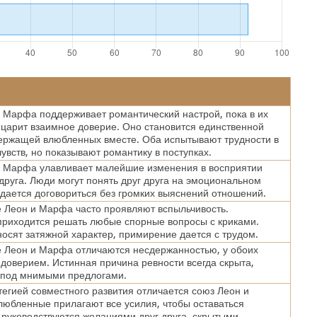
 Марфа поддерживает романтический настрой, пока в их
царит взаимное доверие. Оно становится единственной
ержащей влюбленных вместе. Оба испытывают трудности в
увств, но показывают романтику в поступках.
и Марфа улавливает малейшие изменения в восприятии
 друга. Люди могут понять друг друга на эмоциональном
удается договориться без громких выяснений отношений.
Леон и Марфа часто проявляют вспыльчивость.
риходится решать любые спорные вопросы с криками.
осят затяжной характер, примирение дается с трудом.
 Леон и Марфа отличаются несдержанностью, у обоих
 доверием. Истинная причина ревности всегда скрыта,
 под мнимыми предлогами.
егией совместного развития отличается союз Леон и
юбленные прилагают все усилия, чтобы оставаться
 руководствуются желаниями друг друга, скрытыми