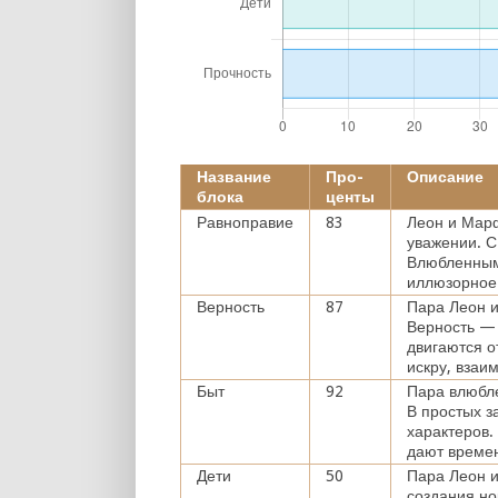
Название
Про-
Описание
блока
центы
Равноправие
83
Леон и Мар
уважении. С
Влюбленным 
иллюзорное
Верность
87
Пара Леон и
Верность — 
двигаются 
искру, взаи
Быт
92
Пара влюбл
В простых з
характеров.
дают време
Дети
50
Пара Леон и
создания но