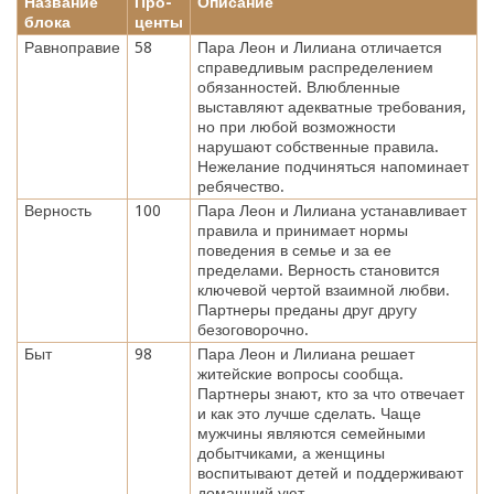
Название
Про-
Описание
блока
центы
Равноправие
58
Пара Леон и Лилиана отличается
справедливым распределением
обязанностей. Влюбленные
выставляют адекватные требования,
но при любой возможности
нарушают собственные правила.
Нежелание подчиняться напоминает
ребячество.
Верность
100
Пара Леон и Лилиана устанавливает
правила и принимает нормы
поведения в семье и за ее
пределами. Верность становится
ключевой чертой взаимной любви.
Партнеры преданы друг другу
безоговорочно.
Быт
98
Пара Леон и Лилиана решает
житейские вопросы сообща.
Партнеры знают, кто за что отвечает
и как это лучше сделать. Чаще
мужчины являются семейными
добытчиками, а женщины
воспитывают детей и поддерживают
домашний уют.