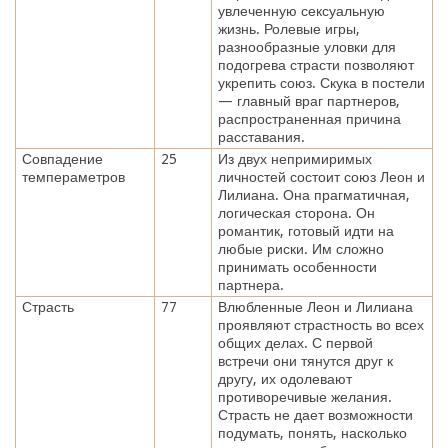
увлеченную сексуальную
жизнь. Ролевые игры,
разнообразные уловки для
подогрева страсти позволяют
укрепить союз. Скука в постели
— главный враг партнеров,
распространенная причина
расставания.
Совпадение
25
Из двух непримиримых
темпераметров
личностей состоит союз Леон и
Лилиана. Она прагматичная,
логическая сторона. Он
романтик, готовый идти на
любые риски. Им сложно
принимать особенности
партнера.
Страсть
77
Влюбленные Леон и Лилиана
проявляют страстность во всех
общих делах. С первой
встречи они тянутся друг к
другу, их одолевают
противоречивые желания.
Страсть не дает возможности
подумать, понять, насколько