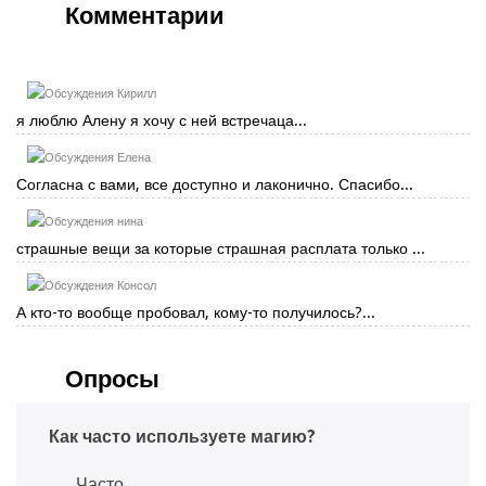
Комментарии
Кирилл
я люблю Алену я хочу с ней встречаца...
Елена
Согласна с вами, все доступно и лаконично. Спасибо...
нина
страшные вещи за которые страшная расплата только ...
Консол
А кто-то вообще пробовал, кому-то получилось?...
Опросы
Как часто используете магию?
Часто