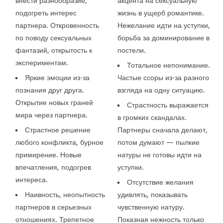
внести разнообразие,
акцента на сексуальную
подогреть интерес
жизнь в ущерб романтике.
партнера. Откровенность
Нежелание идти на уступки,
по поводу сексуальных
борьба за доминирование в
фантазий, открытость к
постели.
экспериментам.
Тотальное непонимание.
Яркие эмоции из-за
Частые ссоры из-за разного
познания друг друга.
взгляда на одну ситуацию.
Открытие новых граней
Страстность выражается
мира через партнера.
в громких скандалах.
Страстное решение
Партнеры сначала делают,
любого конфликта, бурное
потом думают — пылкие
примирение. Новые
натуры не готовы идти на
впечатления, подогрев
уступки.
интереса.
Отсутствие желания
Наивность, неопытность
удивлять, показывать
партнеров в серьезных
чувственную натуру.
отношениях. Трепетное
Показная нежность только