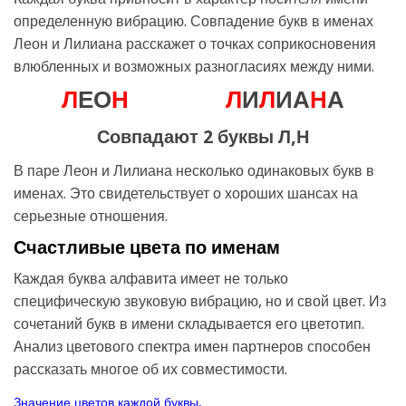
определенную вибрацию. Совпадение букв в именах
Леон и Лилиана расскажет о точках соприкосновения
влюбленных и возможных разногласиях между ними.
Л
ЕО
Н
Л
И
Л
ИА
Н
А
Совпадают 2 буквы Л,Н
В паре Леон и Лилиана несколько одинаковых букв в
именах. Это свидетельствует о хороших шансах на
серьезные отношения.
Счастливые цвета по именам
Каждая буква алфавита имеет не только
специфическую звуковую вибрацию, но и свой цвет. Из
сочетаний букв в имени складывается его цветотип.
Анализ цветового спектра имен партнеров способен
рассказать многое об их совместимости.
Значение цветов каждой буквы.