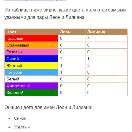
Из таблицы ниже видно, какие цвета являются самыми
удачными для пары Леон и Лилиана.
Цвет
Леон
Лилиана
Красный
0
4
Оранжевый
0
0
Розовый
0
0
Синий
2
1
Желтый
1
2
Голубой
1
0
Белый
0
0
Фиолетовый
0
0
Зеленый
0
0
Общие цвета для имен Леон и Лилиана:
Синий
Желтый