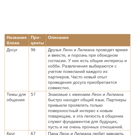
Название
Про-
Описание
блока
центы
Досуг
96
Друзья Леон и Лилиана проводят время
и вместе, и порознь при обоюдном
согласии. У них есть общие интересы и
хобби. Развлечения выбираются с
учетом пожеланий каждого из
партнеров. Часто новый опыт
проведения досуга приобретается
совместно.
Темы для
57
Знакомые с именами Леон и Лилиана
общения
быстро находят общий язык. Партнеры
привыкли проявлять только
поверхностный интерес к новым
товарищам, и эта легкость в общении
служит фундаментов для будущих,
пусть и не очень прочных отношений.
Круг
67
Пара Леон и Лилиана любит заводить