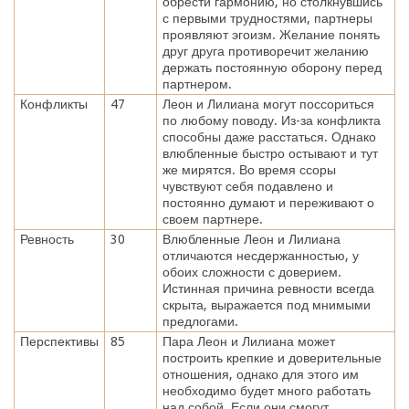
обрести гармонию, но столкнувшись
с первыми трудностями, партнеры
проявляют эгоизм. Желание понять
друг друга противоречит желанию
держать постоянную оборону перед
партнером.
Конфликты
47
Леон и Лилиана могут поссориться
по любому поводу. Из-за конфликта
способны даже расстаться. Однако
влюбленные быстро остывают и тут
же мирятся. Во время ссоры
чувствуют себя подавлено и
постоянно думают и переживают о
своем партнере.
Ревность
30
Влюбленные Леон и Лилиана
отличаются несдержанностью, у
обоих сложности с доверием.
Истинная причина ревности всегда
скрыта, выражается под мнимыми
предлогами.
Перспективы
85
Пара Леон и Лилиана может
построить крепкие и доверительные
отношения, однако для этого им
необходимо будет много работать
над собой. Если они смогут