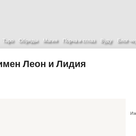
Таро
Обряды
Магия
Порча и сглаз
Вуду
Блог ч
имен Леон и Лидия
Из