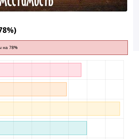
78%)
ы на 78%