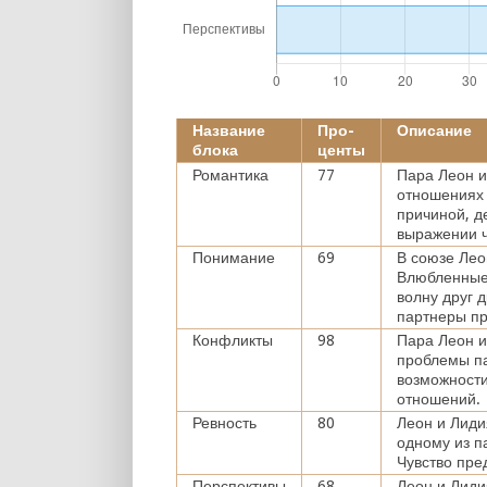
Название
Про-
Описание
блока
центы
Романтика
77
Пара Леон и
отношениях 
причиной, д
выражении ч
Понимание
69
В союзе Лео
Влюбленные 
волну друг 
партнеры пр
Конфликты
98
Пара Леон 
проблемы па
возможности
отношений.
Ревность
80
Леон и Лиди
одному из п
Чувство пре
Перспективы
68
Леон и Лиди