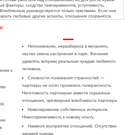
е факторы: сходство темпераментов, уступчивость,
Влюбленные руководствуются только чувствами. Если они
крыть любовью другие аспекты, отношения сохранятся.
и
—
Непонимание, неразбериха в желаниях,
частая смена настроения в паре. Желание
удивлять вопреки реальным нуждам любимого
человека.
ение к
Сложности понимания странностей —
партнеры не хотят проявлять толерантность.
тво
Неготовность партнерши завести серьезные
отношения, чрезмерная влюбчивость партнера.
од
Нивелирование собственных интересов.
Невосприимчивость к новому опыту.
ние
Наивное восприятие отношений. Отсутствие
е
здравой оценки.