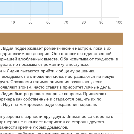
 Лидия поддерживает романтический настрой, пока в их
царит взаимное доверие. Оно становится единственной
ержащей влюбленных вместе. Оба испытывают трудности в
увств, но показывают романтику в поступках.
н и Лидия пытаются прийти к общему решению.
вкладывают в отношения силы, настраиваются на некую
друга. Сложности взаимопонимания возникают, если
оявляют эгоизм, часто ставят в приоритет личные дела.
и Лидия быстро решает спорные вопросы. Принимают
ртнера как собственные и стараются решить их по
. Идут на компромисс ради сохранения хороших
я уверены в верности друг друга. Внимание со стороны к
артнеров не вызывает неприятия со стороны другого.
данности крепче любых домыслов.
я готовы работать над отношениями, но для роста нужны