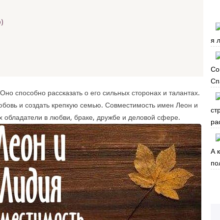
)
я 
Со
Сп
Оно способно рассказать о его сильных сторонах и талантах.
бовь и создать крепкую семью. Совместимость имен Леон и
ст
х обладатели в любви, браке, дружбе и деловой сфере.
ра
А 
по