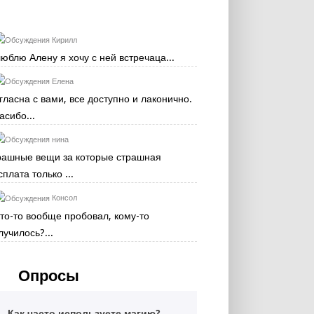
Кирилл
люблю Алену я хочу с ней встречаца...
Елена
гласна с вами, все доступно и лаконично.
асибо...
нина
рашные вещи за которые страшная
сплата только ...
Консол
кто-то вообще пробовал, кому-то
лучилось?...
Опросы
Как часто используете магию?