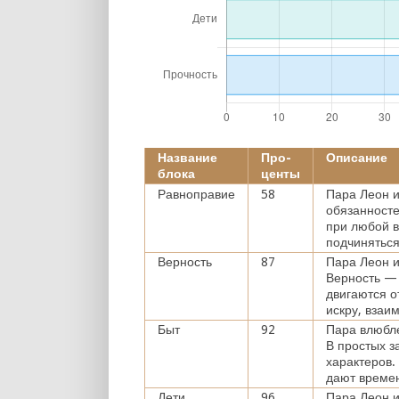
Название
Про-
Описание
блока
центы
Равноправие
58
Пара Леон 
обязанносте
при любой 
подчиняться
Верность
87
Пара Леон и
Верность — 
двигаются 
искру, взаи
Быт
92
Пара влюбле
В простых з
характеров.
дают време
Дети
96
Пара Леон и