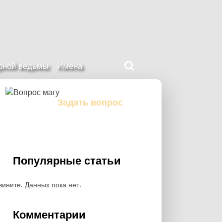
Поиск
ерной ведьмы
Имена
на
нашем
сайте
Задать вопрос
Задайте свой вопрос магу
Популярные статьи
вините. Данных пока нет.
Комментарии