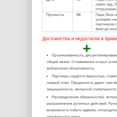
своих чад. 
отпрысками.
Прочность
88
Пара Леон и
условиях не
партнеров с
брак до кон
Достоинства и недостатки в брак
+
Организованность, дисциплинирован
общей жизни. Сглаживание острых углов
выборочная объективность.
Партнеры гордятся верностью, ставят
первый план. Преданность дарит чувств
защищенности, желанной стабильности
Распределение обязанностей, четко
разграничение рутинных действий. Рутин
возможность побыть вдвоем, отгородить
окружающего мира.