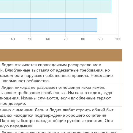
и Лидия отличается справедливым распределением
й. Влюбленные выставляют адекватные требования, но
возможности нарушают собственные правила. Нежелание
 напоминает ребячество.
 Лидия никогда не разрывает отношения из-за измен.
главное требование влюбленных. Им важно видеть, куда
отношения. Измены случаются, если влюбленные теряют
мное доверие.
нных с именами Леон и Лидия любят строить общий быт.
адачах находится подтверждение хорошего сочетания
 Партнеры быстро находят общие рутинные занятия. Они
нную передышку.
 Лидия одинаково относится к деторождению и воспитанию