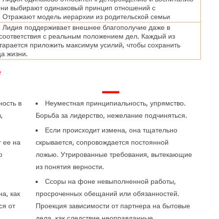
Они выбирают одинаковый принцип отношений с
 Отражают модель иерархии из родительской семьи
 Лидия поддерживает внешнее благополучие даже в
соответствия с реальным положением дел. Каждый из
тарается приложить максимум усилий, чтобы сохранить
ца жизни.
е
—
ность в
Неуместная принципиальность, упрямство.
,
Борьба за лидерство, нежелание подчиняться.
Если происходит измена, она тщательно
 ее на
скрывается, сопровождается постоянной
о
ложью. Утрированные требования, вытекающие
.
из понятия верности.
е
Ссоры на фоне невыполненной работы,
а, как
просроченных обещаний или обязанностей.
ся от
Проекция зависимости от партнера на бытовые
дела, как следствие неоправданные