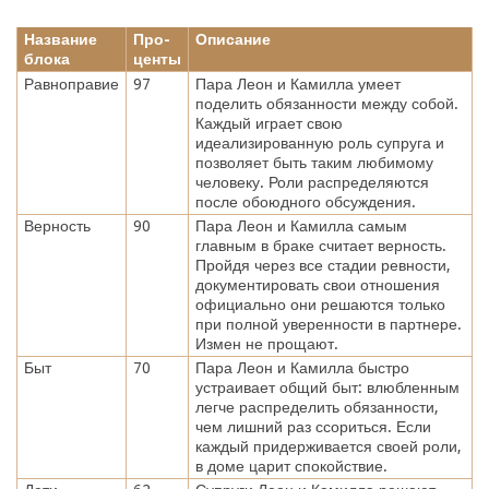
Название
Про-
Описание
блока
центы
Равноправие
97
Пара Леон и Камилла умеет
поделить обязанности между собой.
Каждый играет свою
идеализированную роль супруга и
позволяет быть таким любимому
человеку. Роли распределяются
после обоюдного обсуждения.
Верность
90
Пара Леон и Камилла самым
главным в браке считает верность.
Пройдя через все стадии ревности,
документировать свои отношения
официально они решаются только
при полной уверенности в партнере.
Измен не прощают.
Быт
70
Пара Леон и Камилла быстро
устраивает общий быт: влюбленным
легче распределить обязанности,
чем лишний раз ссориться. Если
каждый придерживается своей роли,
в доме царит спокойствие.