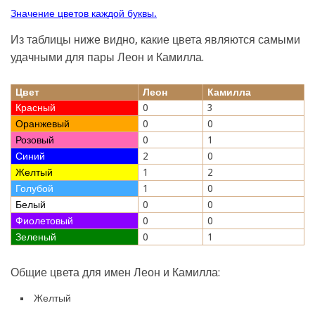
Значение цветов каждой буквы.
Из таблицы ниже видно, какие цвета являются самыми
удачными для пары Леон и Камилла.
Цвет
Леон
Камилла
Красный
0
3
Оранжевый
0
0
Розовый
0
1
Синий
2
0
Желтый
1
2
Голубой
1
0
Белый
0
0
Фиолетовый
0
0
Зеленый
0
1
Общие цвета для имен Леон и Камилла:
Желтый