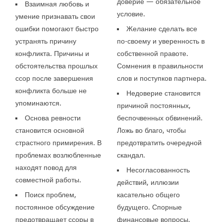
доверие — обязательное
Взаимная любовь и
условие.
умение признавать свои
ошибки помогают быстро
Желание сделать все
устранять причину
по-своему и уверенность в
конфликта. Причины и
собственной правоте.
обстоятельства прошлых
Сомнения в правильности
ссор после завершения
слов и поступков партнера.
конфликта больше не
Недоверие становится
упоминаются.
причиной постоянных,
Основа ревности
беспочвенных обвинений.
становится основной
Ложь во благо, чтобы
страстного примирения. В
предотвратить очередной
проблемах возлюбленные
скандал.
находят повод для
Несогласованность
совместной работы.
действий, иллюзии
Поиск проблем,
касательно общего
постоянное обсуждение
будущего. Спорные
предотвращает ссоры в
финансовые вопросы,