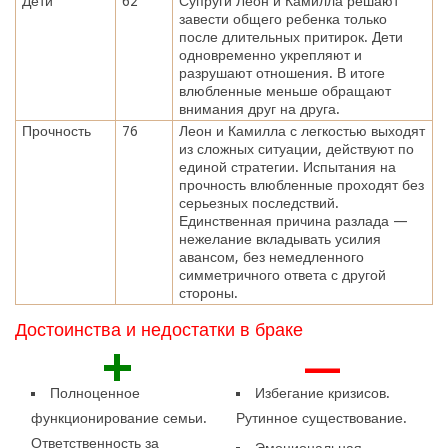
Дети
62
Супруги Леон и Камилла решают
завести общего ребенка только
после длительных притирок. Дети
одновременно укрепляют и
разрушают отношения. В итоге
влюбленные меньше обращают
внимания друг на друга.
Прочность
76
Леон и Камилла с легкостью выходят
из сложных ситуации, действуют по
единой стратегии. Испытания на
прочность влюбленные проходят без
серьезных последствий.
Единственная причина разлада —
нежелание вкладывать усилия
авансом, без немедленного
симметричного ответа с другой
стороны.
Достоинства и недостатки в браке
+
—
Полноценное
Избегание кризисов.
функционирование семьи.
Рутинное существование.
Ответственность за
Эмоциональная