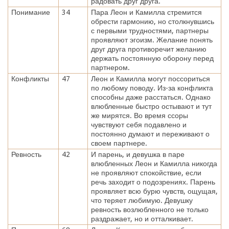
радовать друг друга.
Понимание
34
Пара Леон и Камилла стремится
обрести гармонию, но столкнувшись
с первыми трудностями, партнеры
проявляют эгоизм. Желание понять
друг друга противоречит желанию
держать постоянную оборону перед
партнером.
Конфликты
47
Леон и Камилла могут поссориться
по любому поводу. Из-за конфликта
способны даже расстаться. Однако
влюбленные быстро остывают и тут
же мирятся. Во время ссоры
чувствуют себя подавлено и
постоянно думают и переживают о
своем партнере.
Ревность
42
И парень, и девушка в паре
влюбленных Леон и Камилла никогда
не проявляют спокойствие, если
речь заходит о подозрениях. Парень
проявляет всю бурю чувств, ощущая,
что теряет любимую. Девушку
ревность возлюбленного не только
раздражает, но и отталкивает.