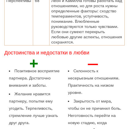
Перспективы
68
Леон и Камилла готовы работать над
отношениями, но для роста нужны
определенные факторы: сходство
темпераментов, уступчивость,
понимание. Влюбленные
руководствуются только чувствами.
Если они сумеют перекрыть
любовью другие аспекты, отношения
сохранятся.
Достоинства и недостатки в любви
+
—
Позитивное восприятие
Склонность к
партнера. Достаточно
несерьезным отношениям.
внимания и заботы.
Практичность на низком
уровне.
Желание нравится
партнеру, попытки ему
Закрытость от мира,
угодить. Терпеливость,
чтобы он не причинил боль.
стремление лучше узнать
Неготовность перейти на
друг друга.
новую стадию, когда