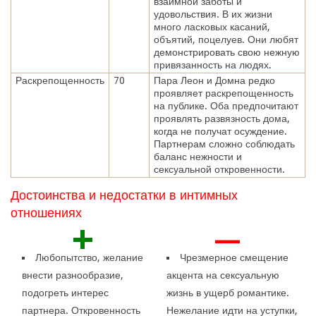
взаимной заботы и
удовольствия. В их жизни
много ласковых касаний,
объятий, поцелуев. Они любят
демонстрировать свою нежную
привязанность на людях.
Раскрепощенность
70
Пара Леон и Домна редко
проявляет раскрепощенность
на публике. Оба предпочитают
проявлять развязность дома,
когда не получат осуждение.
Партнерам сложно соблюдать
баланс нежности и
сексуальной откровенности.
Достоинства и недостатки в интимных
отношениях
+
—
Любопытство, желание
Чрезмерное смещение
внести разнообразие,
акцента на сексуальную
подогреть интерес
жизнь в ущерб романтике.
партнера. Откровенность
Нежелание идти на уступки,