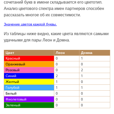
сочетаний букв в имени складывается его цветотип.
Анализ цветового спектра имен партнеров способен
рассказать многое об их совместимости.
Значение цветов каждой буквы.
Из таблицы ниже видно, какие цвета являются самыми
удачными для пары Леон и Домна.
Цвет
Леон
Домна
Красный
0
1
Оранжевый
0
0
Розовый
0
2
Синий
2
1
Желтый
1
0
Голубой
1
1
Белый
0
0
Фиолетовый
0
0
Зеленый
0
0