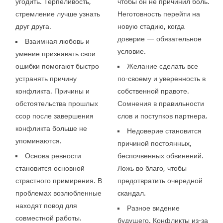
угодить. Терпеливость,
чтобы он не причинил боль.
стремление лучше узнать
Неготовность перейти на
друг друга.
новую стадию, когда
доверие — обязательное
Взаимная любовь и
условие.
умение признавать свои
ошибки помогают быстро
Желание сделать все
устранять причину
по-своему и уверенность в
конфликта. Причины и
собственной правоте.
обстоятельства прошлых
Сомнения в правильности
ссор после завершения
слов и поступков партнера.
конфликта больше не
Недоверие становится
упоминаются.
причиной постоянных,
Основа ревности
беспочвенных обвинений.
становится основной
Ложь во благо, чтобы
страстного примирения. В
предотвратить очередной
проблемах возлюбленные
скандал.
находят повод для
Разное видение
совместной работы.
будущего. Конфликты из-за