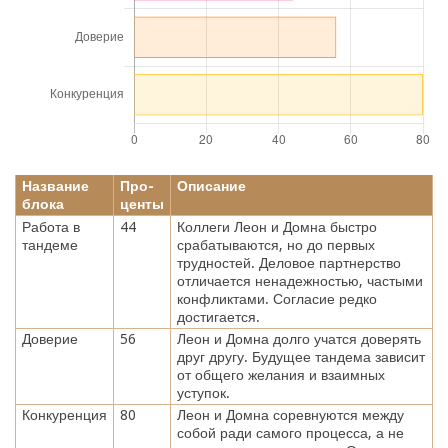
Название
Про-
Описание
блока
центы
Работа в
44
Коллеги Леон и Домна быстро
тандеме
срабатываются, но до первых
трудностей. Деловое партнерство
отличается ненадежностью, частыми
конфликтами. Согласие редко
достигается.
Доверие
56
Леон и Домна долго учатся доверять
друг другу. Будущее тандема зависит
от общего желания и взаимных
уступок.
Конкуренция
80
Леон и Домна соревнуются между
собой ради самого процесса, а не