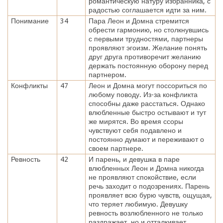
романтическую натуру избранника, с
радостью соглашается идти за ним.
Понимание
34
Пара Леон и Домна стремится
обрести гармонию, но столкнувшись
с первыми трудностями, партнеры
проявляют эгоизм. Желание понять
друг друга противоречит желанию
держать постоянную оборону перед
партнером.
Конфликты
47
Леон и Домна могут поссориться по
любому поводу. Из-за конфликта
способны даже расстаться. Однако
влюбленные быстро остывают и тут
же мирятся. Во время ссоры
чувствуют себя подавлено и
постоянно думают и переживают о
своем партнере.
Ревность
42
И парень, и девушка в паре
влюбленных Леон и Домна никогда
не проявляют спокойствие, если
речь заходит о подозрениях. Парень
проявляет всю бурю чувств, ощущая,
что теряет любимую. Девушку
ревность возлюбленного не только
раздражает, но и отталкивает.