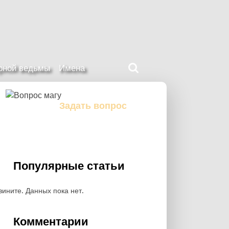
Поиск
ерной ведьмы
Имена
на
нашем
сайте
Задать вопрос
Задайте свой вопрос магу
Популярные статьи
вините. Данных пока нет.
Комментарии