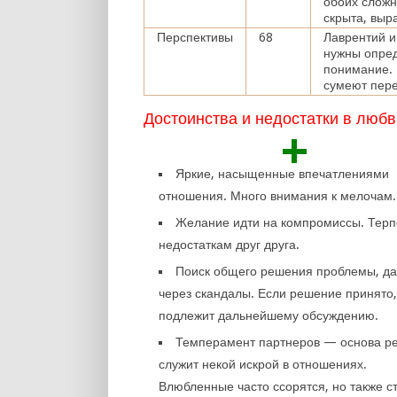
обоих сложн
скрыта, выр
Перспективы
68
Лаврентий и
нужны опред
понимание. 
сумеют пере
Достоинства и недостатки в любв
+
Яркие, насыщенные впечатлениями
отношения. Много внимания к мелочам.
Желание идти на компромиссы. Терп
недостаткам друг друга.
Поиск общего решения проблемы, д
через скандалы. Если решение принято,
подлежит дальнейшему обсуждению.
Темперамент партнеров — основа ре
служит некой искрой в отношениях.
Влюбленные часто ссорятся, но также с