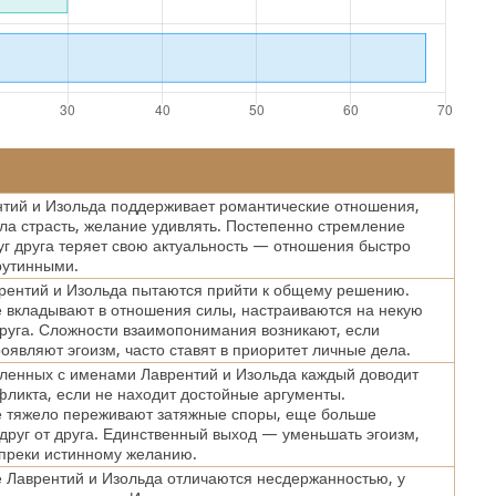
тий и Изольда поддерживает романтические отношения,
хла страсть, желание удивлять. Постепенно стремление
уг друга теряет свою актуальность — отношения быстро
рутинными.
рентий и Изольда пытаются прийти к общему решению.
вкладывают в отношения силы, настраиваются на некую
друга. Сложности взаимопонимания возникают, если
оявляют эгоизм, часто ставят в приоритет личные дела.
ленных с именами Лаврентий и Изольда каждый доводит
фликта, если не находит достойные аргументы.
 тяжело переживают затяжные споры, еще больше
друг от друга. Единственный выход — уменьшать эгоизм,
преки истинному желанию.
Лаврентий и Изольда отличаются несдержанностью, у