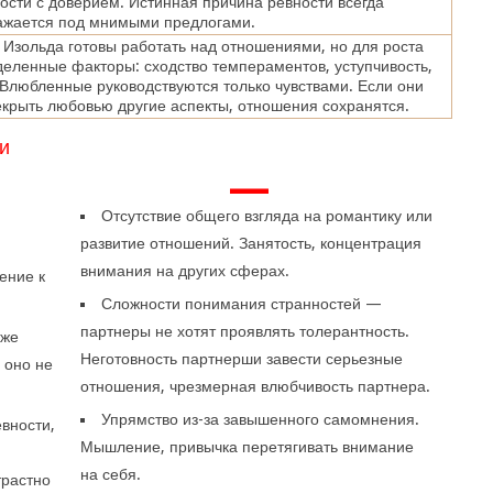
ости с доверием. Истинная причина ревности всегда
ажается под мнимыми предлогами.
 Изольда готовы работать над отношениями, но для роста
еленные факторы: сходство темпераментов, уступчивость,
Влюбленные руководствуются только чувствами. Если они
крыть любовью другие аспекты, отношения сохранятся.
и
—
Отсутствие общего взгляда на романтику или
развитие отношений. Занятость, концентрация
внимания на других сферах.
ение к
Сложности понимания странностей —
партнеры не хотят проявлять толерантность.
аже
Неготовность партнерши завести серьезные
 оно не
отношения, чрезмерная влюбчивость партнера.
Упрямство из-за завышенного самомнения.
вности,
Мышление, привычка перетягивать внимание
на себя.
трастно