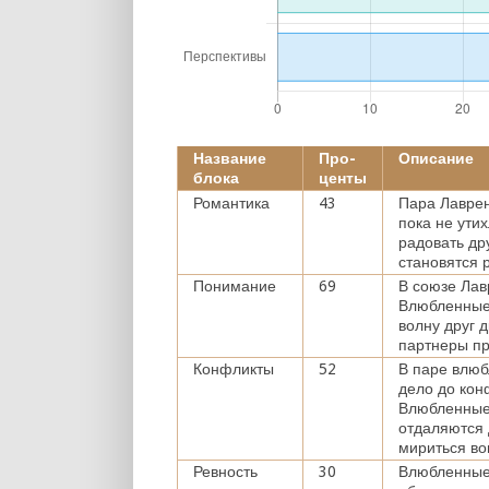
Название
Про-
Описание
блока
центы
Романтика
43
Пара Лаврен
пока не ути
радовать др
становятся 
Понимание
69
В союзе Лав
Влюбленные 
волну друг 
партнеры пр
Конфликты
52
В паре влюб
дело до кон
Влюбленные
отдаляются 
мириться во
Ревность
30
Влюбленные 