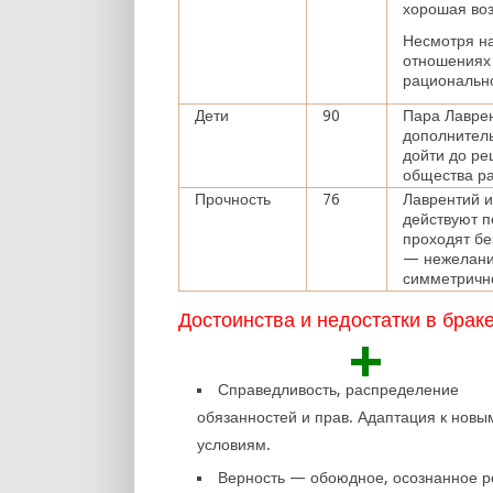
хорошая воз
Несмотря на
отношениях 
рационально
Дети
90
Пара Лаврен
дополнител
дойти до ре
общества ра
Прочность
76
Лаврентий и
действуют п
проходят бе
— нежелание
симметрично
Достоинства и недостатки в брак
+
Справедливость, распределение
обязанностей и прав. Адаптация к новы
условиям.
Верность — обоюдное, осознанное 