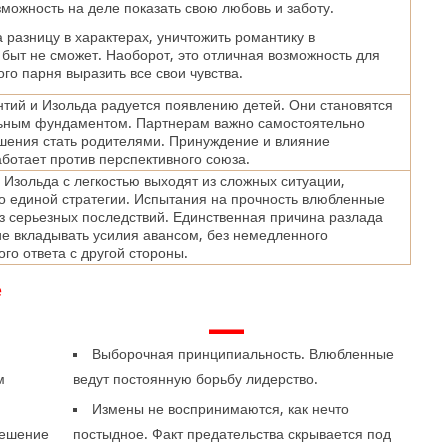
можность на деле показать свою любовь и заботу.
 разницу в характерах, уничтожить романтику в
быт не сможет. Наоборот, это отличная возможность для
го парня выразить все свои чувства.
тий и Изольда радуется появлению детей. Они становятся
ьным фундаментом. Партнерам важно самостоятельно
шения стать родителями. Принуждение и влияние
ботает против перспективного союза.
 Изольда с легкостью выходят из сложных ситуации,
о единой стратегии. Испытания на прочность влюбленные
з серьезных последствий. Единственная причина разлада
 вкладывать усилия авансом, без немедленного
го ответа с другой стороны.
е
—
Выборочная принципиальность. Влюбленные
м
ведут постоянную борьбу лидерство.
Измены не воспринимаются, как нечто
решение
постыдное. Факт предательства скрывается под