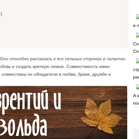
)
я 
Со
Сп
Оно способно рассказать о его сильных сторонах и талантах.
юбовь и создать крепкую семью. Совместимость имен
ст
 совместимы их обладатели в любви, браке, дружбе и
ра
А 
по