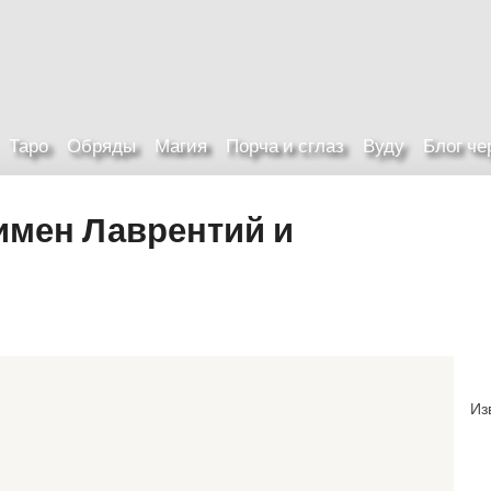
Таро
Обряды
Магия
Порча и сглаз
Вуду
Блог ч
имен Лаврентий и
Из