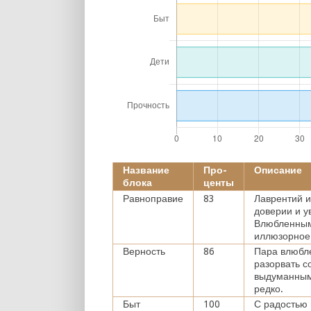
Название
Про-
Описание
блока
центы
Равноправие
83
Лаврентий и
доверии и у
Влюбленным 
иллюзорное
Верность
86
Пара влюбл
разорвать с
выдуманным 
редко.
Быт
100
С радостью 