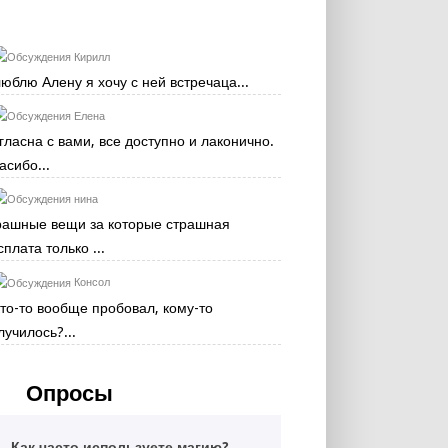
Кирилл
люблю Алену я хочу с ней встречаца...
Елена
гласна с вами, все доступно и лаконично.
асибо...
нина
рашные вещи за которые страшная
сплата только ...
Консол
кто-то вообще пробовал, кому-то
лучилось?...
Опросы
Как часто используете магию?