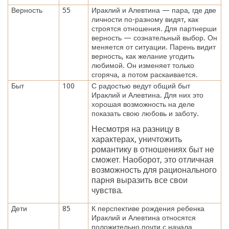
Верность
55
Ираклий и Алевтина — пара, где две
личности по-разному видят, как
строятся отношения. Для партнерши
верность — сознательный выбор. Он
меняется от ситуации. Парень видит
верность, как желание угодить
любимой. Он изменяет только
сгоряча, а потом раскаивается.
Быт
100
С радостью ведут общий быт
Ираклий и Алевтина. Для них это
хорошая возможность на деле
показать свою любовь и заботу.
Несмотря на разницу в
характерах, уничтожить
романтику в отношениях быт не
сможет. Наоборот, это отличная
возможность для рационального
парня выразить все свои
чувства.
Дети
85
К перспективе рождения ребенка
Ираклий и Алевтина относятся
положительно почти с начала