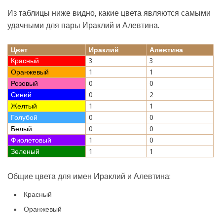
Из таблицы ниже видно, какие цвета являются самыми
удачными для пары Ираклий и Алевтина.
Цвет
Ираклий
Алевтина
Красный
3
3
Оранжевый
1
1
Розовый
0
0
Синий
0
2
Желтый
1
1
Голубой
0
0
Белый
0
0
Фиолетовый
1
0
Зеленый
1
1
Общие цвета для имен Ираклий и Алевтина:
Красный
Оранжевый