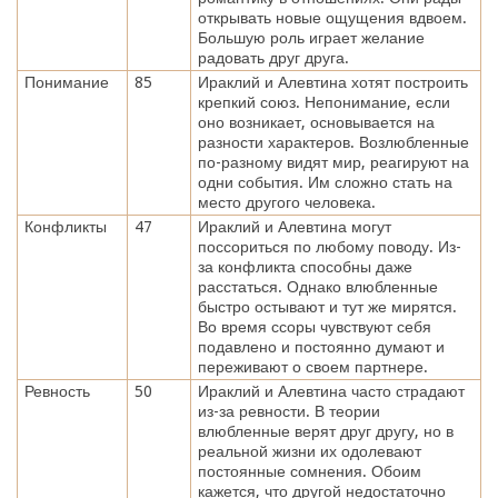
открывать новые ощущения вдвоем.
Большую роль играет желание
радовать друг друга.
Понимание
85
Ираклий и Алевтина хотят построить
крепкий союз. Непонимание, если
оно возникает, основывается на
разности характеров. Возлюбленные
по-разному видят мир, реагируют на
одни события. Им сложно стать на
место другого человека.
Конфликты
47
Ираклий и Алевтина могут
поссориться по любому поводу. Из-
за конфликта способны даже
расстаться. Однако влюбленные
быстро остывают и тут же мирятся.
Во время ссоры чувствуют себя
подавлено и постоянно думают и
переживают о своем партнере.
Ревность
50
Ираклий и Алевтина часто страдают
из-за ревности. В теории
влюбленные верят друг другу, но в
реальной жизни их одолевают
постоянные сомнения. Обоим
кажется, что другой недостаточно