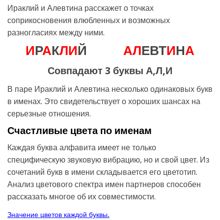
Ираклий и Алевтина расскажет о точках
соприкосновения влюбленных и возможных
разногласиях между ними.
И
Р
А
К
Л
И
Й
А
Л
ЕВТ
И
Н
А
Совпадают 3 буквы А,Л,И
В паре Ираклий и Алевтина несколько одинаковых букв
в именах. Это свидетельствует о хороших шансах на
серьезные отношения.
Счастливые цвета по именам
Каждая буква алфавита имеет не только
специфическую звуковую вибрацию, но и свой цвет. Из
сочетаний букв в имени складывается его цветотип.
Анализ цветового спектра имен партнеров способен
рассказать многое об их совместимости.
Значение цветов каждой буквы.