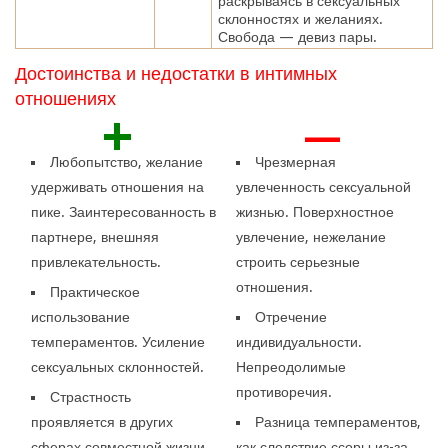
раскрываясь в сексуальных
склонностях и желаниях.
Свобода — девиз пары.
Достоинства и недостатки в интимных
отношениях
+
—
Любопытство, желание
Чрезмерная
удерживать отношения на
увлеченность сексуальной
пике. Заинтересованность в
жизнью. Поверхностное
партнере, внешняя
увлечение, нежелание
привлекательность.
строить серьезные
отношения.
Практическое
использование
Отречение
темпераментов. Усиление
индивидуальности.
сексуальных склонностей.
Непреодолимые
противоречия.
Страстность
проявляется в других
Разница темпераментов,
сферах совместной жизни.
как следствие ссоры из-за