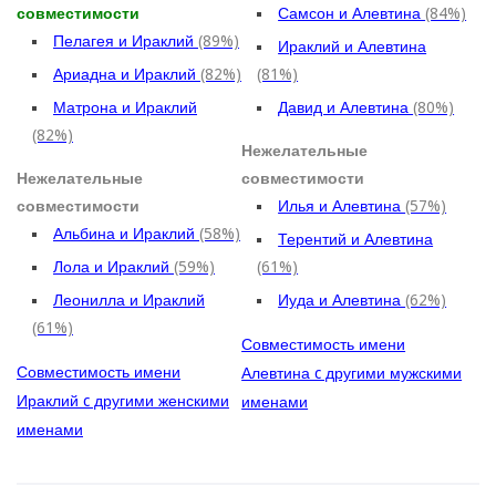
совместимости
Самсон и Алевтина
(84%)
Пелагея и Ираклий
(89%)
Ираклий и Алевтина
Ариадна и Ираклий
(82%)
(81%)
Матрона и Ираклий
Давид и Алевтина
(80%)
(82%)
Нежелательные
Нежелательные
совместимости
совместимости
Илья и Алевтина
(57%)
Альбина и Ираклий
(58%)
Терентий и Алевтина
Лола и Ираклий
(59%)
(61%)
Леонилла и Ираклий
Иуда и Алевтина
(62%)
(61%)
Совместимость имени
Совместимость имени
Алевтина c другими мужскими
Ираклий c другими женскими
именами
именами