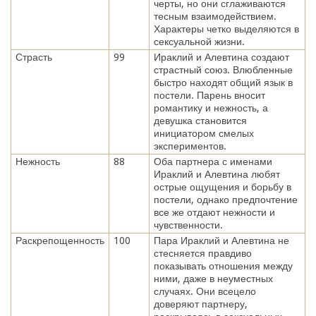
черты, но они сглаживаются
тесным взаимодействием.
Характеры четко выделяются в
сексуальной жизни.
Страсть
99
Ираклий и Алевтина создают
страстный союз. Влюбленные
быстро находят общий язык в
постели. Парень вносит
романтику и нежность, а
девушка становится
инициатором смелых
экспериментов.
Нежность
88
Оба партнера с именами
Ираклий и Алевтина любят
острые ощущения и борьбу в
постели, однако предпочтение
все же отдают нежности и
чувственности.
Раскрепощенность
100
Пара Ираклий и Алевтина не
стесняется правдиво
показывать отношения между
ними, даже в неуместных
случаях. Они всецело
доверяют партнеру,