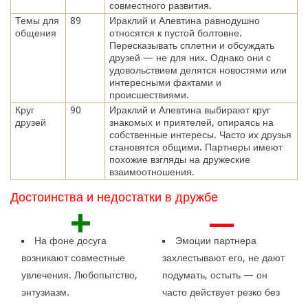
совместного развития.
Темы для
89
Ираклий и Алевтина равнодушно
общения
относятся к пустой болтовне.
Пересказывать сплетни и обсуждать
друзей — не для них. Однако они с
удовольствием делятся новостями или
интересными фактами и
происшествиями.
Круг
90
Ираклий и Алевтина выбирают круг
друзей
знакомых и приятелей, опираясь на
собственные интересы. Часто их друзья
становятся общими. Партнеры имеют
похожие взгляды на дружеские
взаимоотношения.
Достоинства и недостатки в дружбе
+
—
На фоне досуга
Эмоции партнера
возникают совместные
захлестывают его, не дают
увлечения. Любопытство,
подумать, остыть — он
энтузиазм.
часто действует резко без