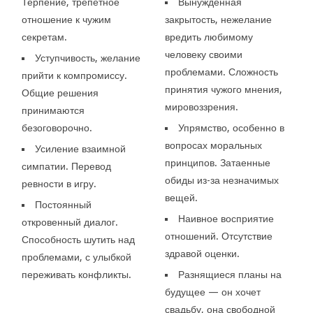
Терпение, трепетное
Вынужденная
отношение к чужим
закрытость, нежелание
секретам.
вредить любимому
человеку своими
Уступчивость, желание
проблемами. Сложность
прийти к компромиссу.
принятия чужого мнения,
Общие решения
мировоззрения.
принимаются
безоговорочно.
Упрямство, особенно в
вопросах моральных
Усиление взаимной
принципов. Затаенные
симпатии. Перевод
обиды из-за незначимых
ревности в игру.
вещей.
Постоянный
Наивное восприятие
откровенный диалог.
отношений. Отсутствие
Способность шутить над
здравой оценки.
проблемами, с улыбкой
переживать конфликты.
Разнящиеся планы на
будущее — он хочет
свадьбу, она свободной