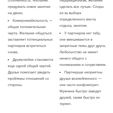
сплоченность. Желание
перфекционизм, желание
придумать новое занятие
сделать все лучше. Споры
на двоих.
из-за выбора
определенного места
Коммуникабельность —
отдыха, занятия.
общая положительная
черта. Желание общаться
У партнеров нет табу,
заставляет потенциальных
они вмешиваются в
партнеров встретиться
запретные темы друг друга.
снова.
Любопытство не имеет
ничего общего с
Дружелюбие становится
пониманием и сочувствием.
еще одной общей чертой.
Друзья помогают увидеть
Партнерше неприятны
проблемы отношений со
друзья возлюбленного —
стороны.
они часто конфликтуют.
Мужчина быстро заводит
друзей, также быстро их
теряет.