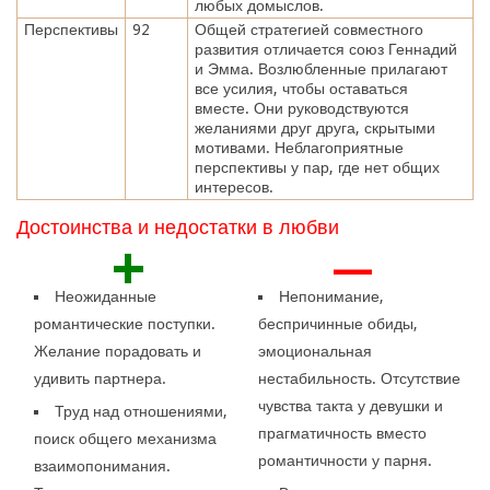
любых домыслов.
Перспективы
92
Общей стратегией совместного
развития отличается союз Геннадий
и Эмма. Возлюбленные прилагают
все усилия, чтобы оставаться
вместе. Они руководствуются
желаниями друг друга, скрытыми
мотивами. Неблагоприятные
перспективы у пар, где нет общих
интересов.
Достоинства и недостатки в любви
+
—
Неожиданные
Непонимание,
романтические поступки.
беспричинные обиды,
Желание порадовать и
эмоциональная
удивить партнера.
нестабильность. Отсутствие
чувства такта у девушки и
Труд над отношениями,
прагматичность вместо
поиск общего механизма
романтичности у парня.
взаимопонимания.