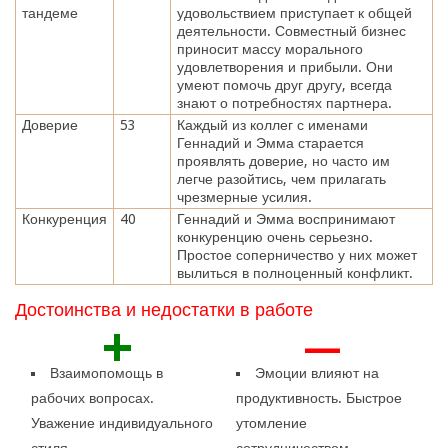
тандеме
удовольствием приступает к общей
деятельности. Совместный бизнес
приносит массу морального
удовлетворения и прибыли. Они
умеют помочь друг другу, всегда
знают о потребностях партнера.
Доверие
53
Каждый из коллег с именами
Геннадий и Эмма старается
проявлять доверие, но часто им
легче разойтись, чем прилагать
чрезмерные усилия.
Конкуренция
40
Геннадий и Эмма воспринимают
конкуренцию очень серьезно.
Простое соперничество у них может
вылиться в полноценный конфликт.
Достоинства и недостатки в работе
+
—
Взаимопомощь в
Эмоции влияют на
рабочих вопросах.
продуктивность. Быстрое
Уважение индивидуального
утомление
стиля.
сотрудничеством.