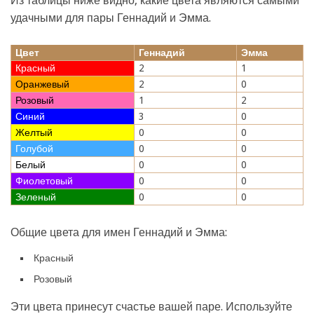
Из таблицы ниже видно, какие цвета являются самыми
удачными для пары Геннадий и Эмма.
Цвет
Геннадий
Эмма
Красный
2
1
Оранжевый
2
0
Розовый
1
2
Синий
3
0
Желтый
0
0
Голубой
0
0
Белый
0
0
Фиолетовый
0
0
Зеленый
0
0
Общие цвета для имен Геннадий и Эмма:
Красный
Розовый
Эти цвета принесут счастье вашей паре. Используйте