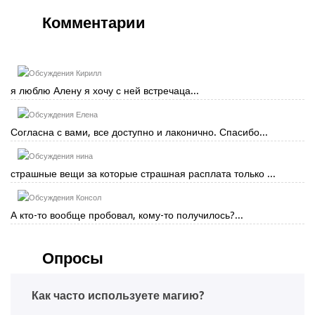
Комментарии
Кирилл
я люблю Алену я хочу с ней встречаца...
Елена
Согласна с вами, все доступно и лаконично. Спасибо...
нина
страшные вещи за которые страшная расплата только ...
Консол
А кто-то вообще пробовал, кому-то получилось?...
Опросы
Как часто используете магию?