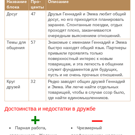
Название
Про-
Описание
блока
центы
Досуг
47
Друзья Геннадий и Эмма любит общий
досуг, но его приходится планировать
заранее. Спонтанные поездки, отдых
проходят плохо, заканчиваются
очередным выяснением отношений.
Темы для
57
Знакомые с именами Геннадий и Эмма
общения
быстро находят общий язык. Партнеры
привыкли проявлять только
поверхностный интерес к новым
товарищам, и эта легкость в общении
служит фундаментов для будущих,
пусть и не очень прочных отношений.
Круг
32
Редко заводят общих друзей Геннадий
друзей
и Эмма. Им легче найти отдельных
товарищей, чтобы в случае ссор было,
где найти единомышленников.
Достоинства и недостатки в дружбе
+
—
Парная работа,
Чрезмерный