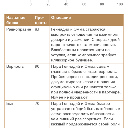
Название
Про-
Описание
блока
центы
Равноправие
83
Геннадий и Эмма стараются
выстроить отношения на взаимном
доверии и уважении. С первых дней
пара отличается гармоничностью.
Влюбленным нравится идти на
уступки, если компромисс требует
иллюзорное будущее.
Верность
90
Пара Геннадий и Эмма самым
главным в браке считает верность.
Пройдя через все стадии ревности,
документировать свои отношения
официально они решаются только
при полной уверенности в партнере.
Измен не прощают.
Быт
70
Пара Геннадий и Эмма быстро
устраивает общий быт: влюбленным
легче распределить обязанности,
чем лишний раз ссориться. Если
каждый придерживается своей роли,