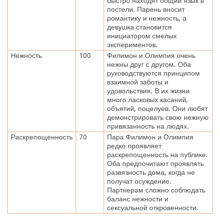
быстро находят общий язык в
постели. Парень вносит
романтику и нежность, а
девушка становится
инициатором смелых
экспериментов.
Нежность
100
Филимон и Олимпия очень
нежны друг с другом. Оба
руководствуются принципом
взаимной заботы и
удовольствия. В их жизни
много ласковых касаний,
объятий, поцелуев. Они любят
демонстрировать свою нежную
привязанность на людях.
Раскрепощенность
70
Пара Филимон и Олимпия
редко проявляет
раскрепощенность на публике.
Оба предпочитают проявлять
развязность дома, когда не
получат осуждение.
Партнерам сложно соблюдать
баланс нежности и
сексуальной откровенности.