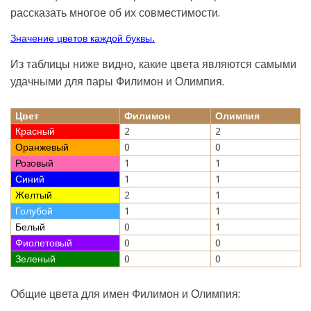
рассказать многое об их совместимости.
Значение цветов каждой буквы.
Из таблицы ниже видно, какие цвета являются самыми
удачными для пары Филимон и Олимпия.
Цвет
Филимон
Олимпия
Красный
2
2
Оранжевый
0
0
Розовый
1
1
Синий
1
1
Желтый
2
1
Голубой
1
1
Белый
0
1
Фиолетовый
0
0
Зеленый
0
0
Общие цвета для имен Филимон и Олимпия: