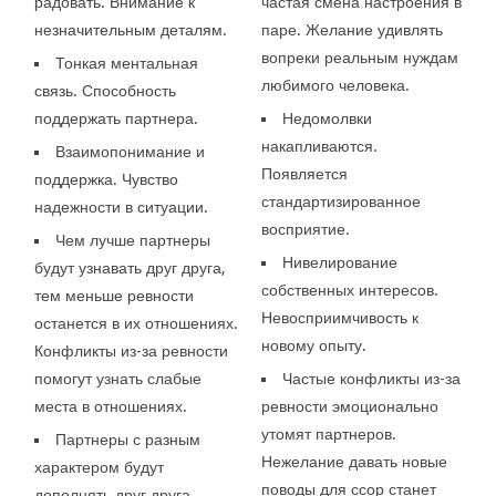
радовать. Внимание к
частая смена настроения в
незначительным деталям.
паре. Желание удивлять
вопреки реальным нуждам
Тонкая ментальная
любимого человека.
связь. Способность
поддержать партнера.
Недомолвки
накапливаются.
Взаимопонимание и
Появляется
поддержка. Чувство
стандартизированное
надежности в ситуации.
восприятие.
Чем лучше партнеры
Нивелирование
будут узнавать друг друга,
собственных интересов.
тем меньше ревности
Невосприимчивость к
останется в их отношениях.
новому опыту.
Конфликты из-за ревности
помогут узнать слабые
Частые конфликты из-за
места в отношениях.
ревности эмоционально
утомят партнеров.
Партнеры с разным
Нежелание давать новые
характером будут
поводы для ссор станет
дополнять друг друга.