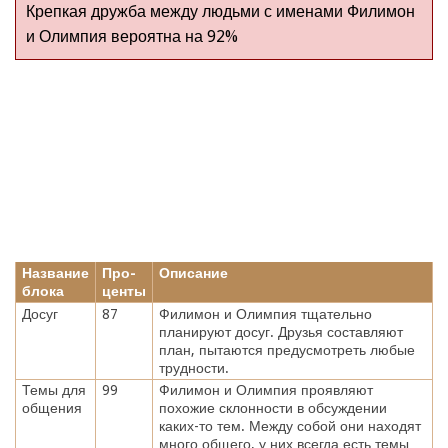
Крепкая дружба между людьми с именами Филимон
и Олимпия вероятна на 92%
Название
Про-
Описание
блока
центы
Досуг
87
Филимон и Олимпия тщательно
планируют досуг. Друзья составляют
план, пытаются предусмотреть любые
трудности.
Темы для
99
Филимон и Олимпия проявляют
общения
похожие склонности в обсуждении
каких-то тем. Между собой они находят
много общего, у них всегда есть темы