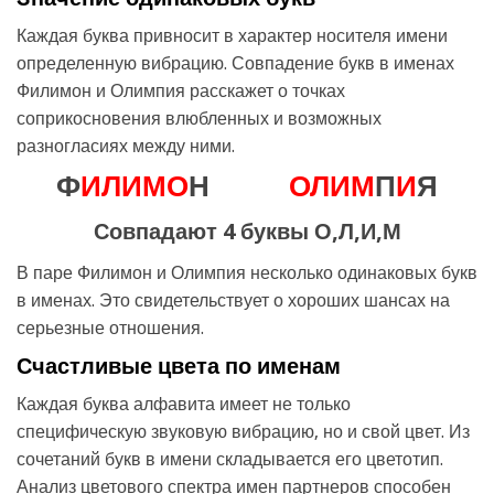
Каждая буква привносит в характер носителя имени
определенную вибрацию. Совпадение букв в именах
Филимон и Олимпия расскажет о точках
соприкосновения влюбленных и возможных
разногласиях между ними.
Ф
И
Л
И
М
О
Н
О
Л
И
М
П
И
Я
Совпадают 4 буквы О,Л,И,М
В паре Филимон и Олимпия несколько одинаковых букв
в именах. Это свидетельствует о хороших шансах на
серьезные отношения.
Счастливые цвета по именам
Каждая буква алфавита имеет не только
специфическую звуковую вибрацию, но и свой цвет. Из
сочетаний букв в имени складывается его цветотип.
Анализ цветового спектра имен партнеров способен