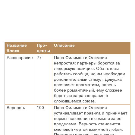
Название
Про-
Описание
блока
центы
Равноправие
77
Пара Филимон и Олимпия
непростая: партнеры борются за
лидерскую позицию. Оба готовы
работать сообща, но им необходим
дополнительный стимул. Девушка
проявляет прагматизм, парень
более романтичный, ему сложнее
бороться за равноправие в
сложившемся союзе.
Верность
100
Пара Филимон и Олимпия
устанавливает правила и принимает
нормы поведения в семье и за ее
пределами. Верность становится
ключевой чертой взаимной любви.
Партнеры преданы друг другу