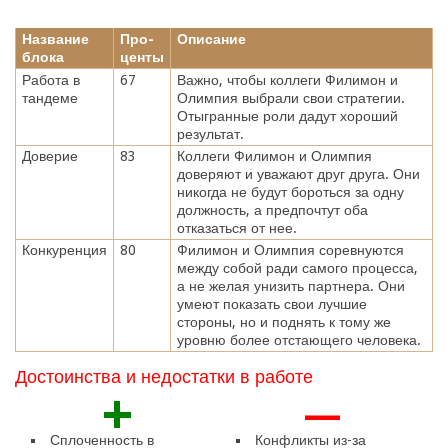
Название
Про-
Описание
блока
центы
Работа в
67
Важно, чтобы коллеги Филимон и
тандеме
Олимпия выбрали свои стратегии.
Отыгранные роли дадут хороший
результат.
Доверие
83
Коллеги Филимон и Олимпия
доверяют и уважают друг друга. Они
никогда не будут бороться за одну
должность, а предпочтут оба
отказаться от нее.
Конкуренция
80
Филимон и Олимпия соревнуются
между собой ради самого процесса,
а не желая унизить партнера. Они
умеют показать свои лучшие
стороны, но и поднять к тому же
уровню более отстающего человека.
Достоинства и недостатки в работе
+
—
Сплоченность в
Конфликты из-за