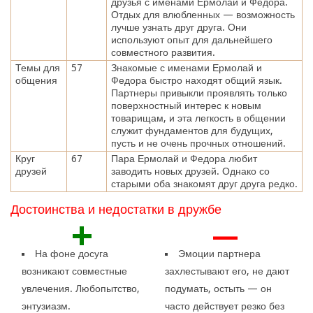
друзья с именами Ермолай и Федора.
Отдых для влюбленных — возможность
лучше узнать друг друга. Они
используют опыт для дальнейшего
совместного развития.
Темы для
57
Знакомые с именами Ермолай и
общения
Федора быстро находят общий язык.
Партнеры привыкли проявлять только
поверхностный интерес к новым
товарищам, и эта легкость в общении
служит фундаментов для будущих,
пусть и не очень прочных отношений.
Круг
67
Пара Ермолай и Федора любит
друзей
заводить новых друзей. Однако со
старыми оба знакомят друг друга редко.
Достоинства и недостатки в дружбе
+
—
На фоне досуга
Эмоции партнера
возникают совместные
захлестывают его, не дают
увлечения. Любопытство,
подумать, остыть — он
энтузиазм.
часто действует резко без