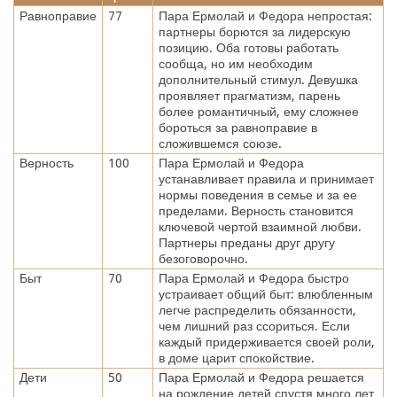
Равноправие
77
Пара Ермолай и Федора непростая:
партнеры борются за лидерскую
позицию. Оба готовы работать
сообща, но им необходим
дополнительный стимул. Девушка
проявляет прагматизм, парень
более романтичный, ему сложнее
бороться за равноправие в
сложившемся союзе.
Верность
100
Пара Ермолай и Федора
устанавливает правила и принимает
нормы поведения в семье и за ее
пределами. Верность становится
ключевой чертой взаимной любви.
Партнеры преданы друг другу
безоговорочно.
Быт
70
Пара Ермолай и Федора быстро
устраивает общий быт: влюбленным
легче распределить обязанности,
чем лишний раз ссориться. Если
каждый придерживается своей роли,
в доме царит спокойствие.
Дети
50
Пара Ермолай и Федора решается
на рождение детей спустя много лет