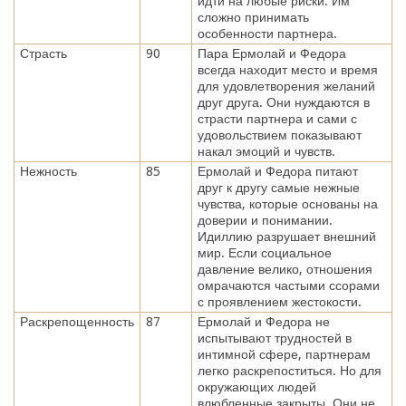
идти на любые риски. Им
сложно принимать
особенности партнера.
Страсть
90
Пара Ермолай и Федора
всегда находит место и время
для удовлетворения желаний
друг друга. Они нуждаются в
страсти партнера и сами с
удовольствием показывают
накал эмоций и чувств.
Нежность
85
Ермолай и Федора питают
друг к другу самые нежные
чувства, которые основаны на
доверии и понимании.
Идиллию разрушает внешний
мир. Если социальное
давление велико, отношения
омрачаются частыми ссорами
с проявлением жестокости.
Раскрепощенность
87
Ермолай и Федора не
испытывают трудностей в
интимной сфере, партнерам
легко раскрепоститься. Но для
окружающих людей
влюбленные закрыты. Они не