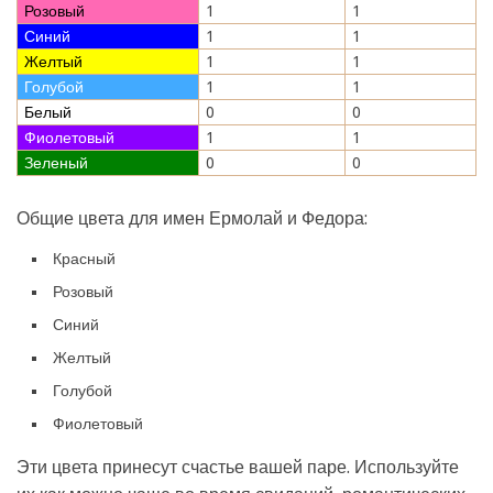
Розовый
1
1
Синий
1
1
Желтый
1
1
Голубой
1
1
Белый
0
0
Фиолетовый
1
1
Зеленый
0
0
Общие цвета для имен Ермолай и Федора:
Красный
Розовый
Синий
Желтый
Голубой
Фиолетовый
Эти цвета принесут счастье вашей паре. Используйте