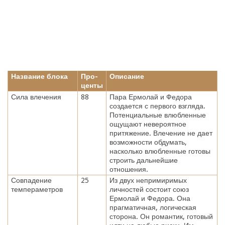
Название блока
Про-
Описание
центы
Сила влечения
88
Пара Ермолай и Федора
создается с первого взгляда.
Потенциальные влюбленные
ощущают невероятное
притяжение. Влечение не дает
возможности обдумать,
насколько влюбленные готовы
строить дальнейшие
отношения.
Совпадение
25
Из двух непримиримых
темпераметров
личностей состоит союз
Ермолай и Федора. Она
прагматичная, логическая
сторона. Он романтик, готовый