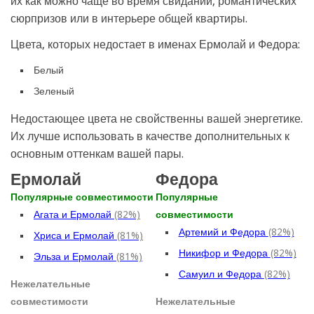
их как можно чаще во время свиданий, романтических
сюрпризов или в интерьере общей квартиры.
Цвета, которых недостает в именах Ермолай и Федора:
Белый
Зеленый
Недостающее цвета не свойственны вашей энергетике.
Их лучше использовать в качестве дополнительных к
основным оттенкам вашей пары.
Ермолай
Федора
Популярные совместимости
Популярные
Агата и Ермолай
(82%)
совместимости
Артемий и Федора
(82%)
Хриса и Ермолай
(81%)
Никифор и Федора
(82%)
Эльза и Ермолай
(81%)
Самуил и Федора
(82%)
Нежелательные
совместимости
Нежелательные