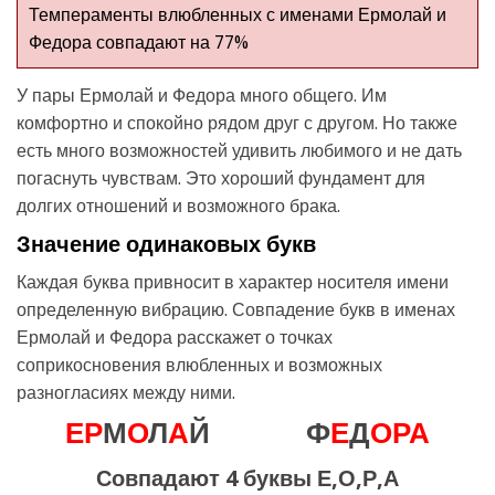
Темпераменты влюбленных с именами Ермолай и
Федора совпадают на 77%
У пары Ермолай и Федора много общего. Им
комфортно и спокойно рядом друг с другом. Но также
есть много возможностей удивить любимого и не дать
погаснуть чувствам. Это хороший фундамент для
долгих отношений и возможного брака.
Значение одинаковых букв
Каждая буква привносит в характер носителя имени
определенную вибрацию. Совпадение букв в именах
Ермолай и Федора расскажет о точках
соприкосновения влюбленных и возможных
разногласиях между ними.
Е
Р
М
О
Л
А
Й
Ф
Е
Д
О
Р
А
Совпадают 4 буквы Е,О,Р,А