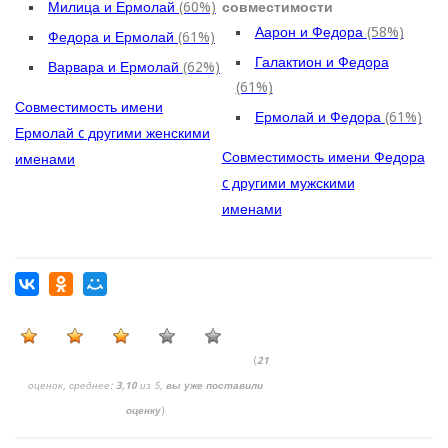
Милица и Ермолай
(60%)
совместимости
Аарон и Федора
(58%)
Федора и Ермолай
(61%)
Галактион и Федора
Варвара и Ермолай
(62%)
(61%)
Совместимость имени
Ермолай и Федора
(61%)
Ермолай c другими женскими
Совместимость имени Федора
именами
c другими мужскими
именами
(
21
оценок, среднее:
3,10
из 5,
вы уже поставили
оценку
)