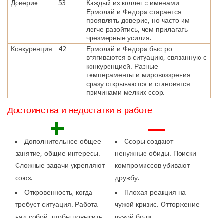
Доверие
53
Каждый из коллег с именами
Ермолай и Федора старается
проявлять доверие, но часто им
легче разойтись, чем прилагать
чрезмерные усилия.
Конкуренция
42
Ермолай и Федора быстро
втягиваются в ситуацию, связанную с
конкуренцией. Разные
темпераменты и мировоззрения
сразу открываются и становятся
причинами мелких ссор.
Достоинства и недостатки в работе
+
—
Дополнительное общее
Ссоры создают
занятие, общие интересы.
ненужные обиды. Поиски
Сложные задачи укрепляют
компромиссов убивают
союз.
дружбу.
Откровенность, когда
Плохая реакция на
требует ситуация. Работа
чужой кризис. Отторжение
над собой, чтобы повысить
чужой боли,