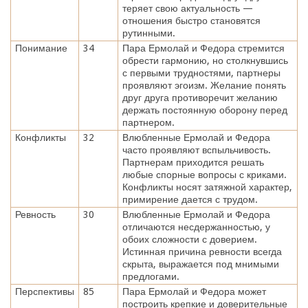
теряет свою актуальность —
отношения быстро становятся
рутинными.
Понимание
34
Пара Ермолай и Федора стремится
обрести гармонию, но столкнувшись
с первыми трудностями, партнеры
проявляют эгоизм. Желание понять
друг друга противоречит желанию
держать постоянную оборону перед
партнером.
Конфликты
32
Влюбленные Ермолай и Федора
часто проявляют вспыльчивость.
Партнерам приходится решать
любые спорные вопросы с криками.
Конфликты носят затяжной характер,
примирение дается с трудом.
Ревность
30
Влюбленные Ермолай и Федора
отличаются несдержанностью, у
обоих сложности с доверием.
Истинная причина ревности всегда
скрыта, выражается под мнимыми
предлогами.
Перспективы
85
Пара Ермолай и Федора может
построить крепкие и доверительные