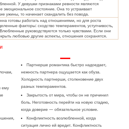
бленной. У девушки признаками ревности являются
е эмоциональное состояние. Она то устраивает
ие ужины, то начинает скандалить без повода.
нна готовы работать над отношениями, но для роста
еленные факторы: сходство темпераментов, уступчивость,
Влюбленные руководствуются только чувствами. Если они
крыть любовью другие аспекты, отношения сохранятся.
и
—
Партнерше романтика быстро надоедает,
лочам,
нежность партнера ощущается как обуза.
Холодность партнерши, столкновение двух
разных темпераментов.
и ему
ше
Закрытость от мира, чтобы он не причинил
боль. Неготовность перейти на новую стадию,
когда доверие — обязательное условие.
ешения,
Конфликтность возлюбленной, когда
ситуация лично ей вредит. Конфликтность