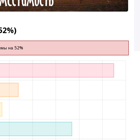
52%)
имы на 52%