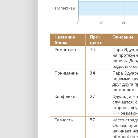
Название
Про-
Описание
блока
центы
Романтика
75
Пара Эдуард
на протяжен
парень. Дев
радостью со
Понимание
34
Пара Эдуард
первыми тру
друг друга 
партнером.
Конфликты
27
Эдуард и Но
случается, 
стороны дву
— чрезмерн
Ревность
57
Часто страд
Однако проя
начинает ис
обмана: он м