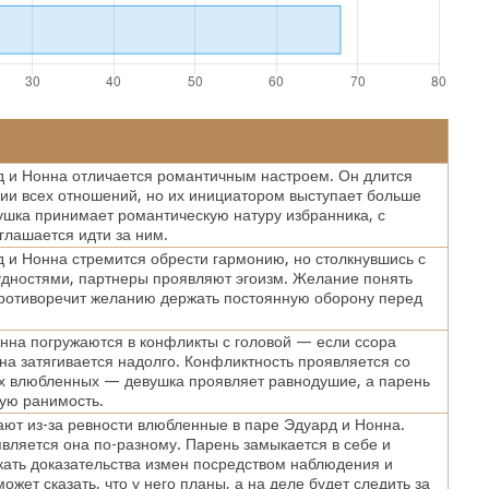
 и Нонна отличается романтичным настроем. Он длится
ии всех отношений, но их инициатором выступает больше
ушка принимает романтическую натуру избранника, с
глашается идти за ним.
 и Нонна стремится обрести гармонию, но столкнувшись с
дностями, партнеры проявляют эгоизм. Желание понять
противоречит желанию держать постоянную оборону перед
нна погружаются в конфликты с головой — если ссора
она затягивается надолго. Конфликтность проявляется со
х влюбленных — девушка проявляет равнодушие, а парень
ую ранимость.
ают из-за ревности влюбленные в паре Эдуард и Нонна.
вляется она по-разному. Парень замыкается в себе и
кать доказательства измен посредством наблюдения и
ожет сказать, что у него планы, а на деле будет следить за