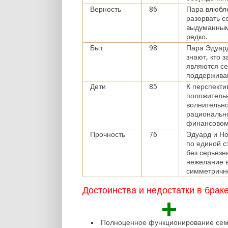
Верность
86
Пара влюбл
разорвать с
выдуманным 
редко.
Быт
98
Пара Эдуар
знают, кто 
являются с
поддержива
Дети
85
К перспекти
положительн
волнительно
рационально
финансовом
Прочность
76
Эдуард и Но
по единой с
без серьезн
нежелание в
симметрично
Достоинства и недостатки в брак
+
Полноценное функционирование сем