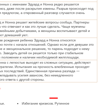
енных с именами Эдуард и Нонна редко решается
оюз, даже после раскрытия измены. Разрыв происходит под
предлогом, а откровенный разговор случается очень
д и Нонна решает житейские вопросы сообща. Партнеры
за что отвечает и как это лучше сделать. Чаще мужчины
емейными добытчиками, а женщины воспитывают детей и
ют домашний уют.
ве рождения ребенка Эдуард и Нонна относятся
о почти с начала отношений. Однако если для девушки это
е и эмоциональное решение, то парень подходит к нему
. Заводить детей он решится только при стабильном
 положении и наличии необходимой жилплощади.
нна с легкостью выходят из сложных ситуации, действуют
тратегии. Испытания на прочность влюбленные проходят
ых последствий. Единственная причина разлада —
кладывать усилия авансом, без немедленного
го ответа с другой стороны.
е
—
ьи.
Избегание кризисов. Рутинное