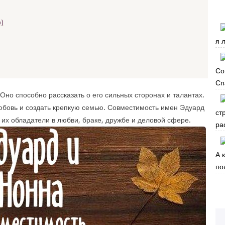
)
я 
Со
Сп
Оно способно рассказать о его сильных сторонах и талантах.
юбовь и создать крепкую семью. Совместимость имен Эдуард
ст
 их обладатели в любви, браке, дружбе и деловой сфере.
ра
А 
по