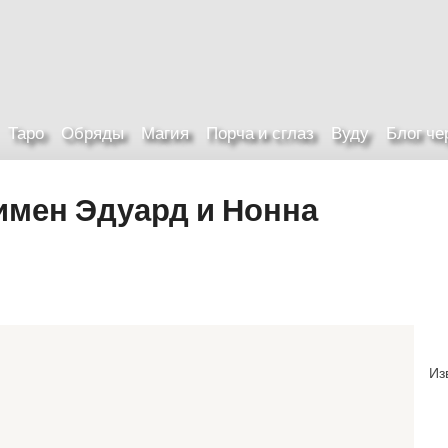
Таро
Обряды
Магия
Порча и сглаз
Вуду
Блог ч
имен Эдуард и Нонна
Из