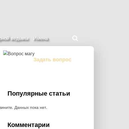
Поиск
ерной ведьмы
Имена
на
нашем
сайте
Задать вопрос
Задайте свой вопрос магу
Популярные статьи
вините. Данных пока нет.
Комментарии