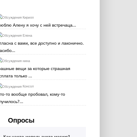
Кирилл
люблю Алену я хочу с ней встречаца...
Елена
гласна с вами, все доступно и лаконично.
асибо...
нина
рашные вещи за которые страшная
сплата только ...
Консол
кто-то вообще пробовал, кому-то
лучилось?...
Опросы
Как часто используете магию?