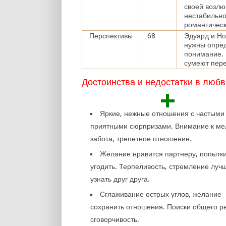
своей возлю
нестабильно
романтическ
Перспективы
68
Эдуард и Но
нужны опред
понимание. 
сумеют пере
Достоинства и недостатки в любв
+
Яркие, нежные отношения с частыми
приятными сюрпризами. Внимание к ме
забота, трепетное отношение.
Желание нравится партнеру, попытк
угодить. Терпеливость, стремление луч
узнать друг друга.
Сглаживание острых углов, желание
сохранить отношения. Поиски общего р
сговорчивость.