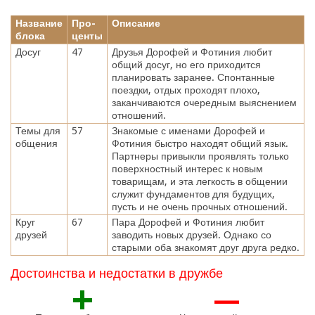
Название
Про-
Описание
блока
центы
Досуг
47
Друзья Дорофей и Фотиния любит
общий досуг, но его приходится
планировать заранее. Спонтанные
поездки, отдых проходят плохо,
заканчиваются очередным выяснением
отношений.
Темы для
57
Знакомые с именами Дорофей и
общения
Фотиния быстро находят общий язык.
Партнеры привыкли проявлять только
поверхностный интерес к новым
товарищам, и эта легкость в общении
служит фундаментов для будущих,
пусть и не очень прочных отношений.
Круг
67
Пара Дорофей и Фотиния любит
друзей
заводить новых друзей. Однако со
старыми оба знакомят друг друга редко.
Достоинства и недостатки в дружбе
+
—