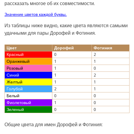
рассказать многое об их совместимости.
Значение цветов каждой буквы.
Из таблицы ниже видно, какие цвета являются самыми
удачными для пары Дорофей и Фотиния.
Цвет
Дорофей
Фотиния
Красный
0
2
Оранжевый
1
1
Розовый
1
0
Синий
1
2
Желтый
1
1
Голубой
2
1
Белый
0
0
Фиолетовый
1
0
Зеленый
0
0
Общие цвета для имен Дорофей и Фотиния: