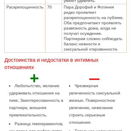
умеют удивлять.
Раскрепощенность
70
Пара Дорофей и Фотиния
редко проявляет
раскрепощенность на публике.
Оба предпочитают проявлять
развязность дома, когда не
получат осуждение.
Партнерам сложно соблюдать
баланс нежности и
сексуальной откровенности.
Достоинства и недостатки в интимных
отношениях
+
—
Любопытство, желание
Чрезмерная
удерживать отношения на
увлеченность сексуальной
пике. Заинтересованность в
жизнью. Поверхностное
партнере, внешняя
увлечение, нежелание
привлекательность.
строить серьезные
отношения.
Разница темпераментов,
как повод для любопытства,
Тотальное непонимание.