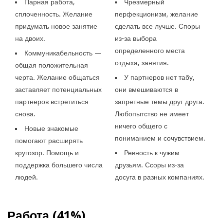
Парная работа,
Чрезмерный
сплоченность. Желание
перфекционизм, желание
придумать новое занятие
сделать все лучше. Споры
на двоих.
из-за выбора
определенного места
Коммуникабельность —
отдыха, занятия.
общая положительная
черта. Желание общаться
У партнеров нет табу,
заставляет потенциальных
они вмешиваются в
партнеров встретиться
запретные темы друг друга.
снова.
Любопытство не имеет
ничего общего с
Новые знакомые
пониманием и сочувствием.
помогают расширять
кругозор. Помощь и
Ревность к чужим
поддержка большего числа
друзьям. Ссоры из-за
людей.
досуга в разных компаниях.
Работа (41%)