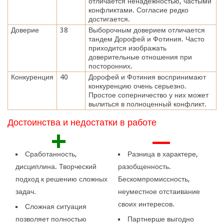
отличается ненадежностью, частыми
конфликтами. Согласие редко
достигается.
Доверие
38
Выборочным доверием отличается
тандем Дорофей и Фотиния. Часто
приходится изображать
доверительные отношения при
посторонних.
Конкуренция
40
Дорофей и Фотиния воспринимают
конкуренцию очень серьезно.
Простое соперничество у них может
вылиться в полноценный конфликт.
Достоинства и недостатки в работе
+
—
Сработанность,
Разница в характере,
дисциплина. Творческий
разобщенность.
подход к решению сложных
Бескомпромиссность,
задач.
неуместное отстаивание
своих интересов.
Сложная ситуация
позволяет полностью
Партнерше выгодно