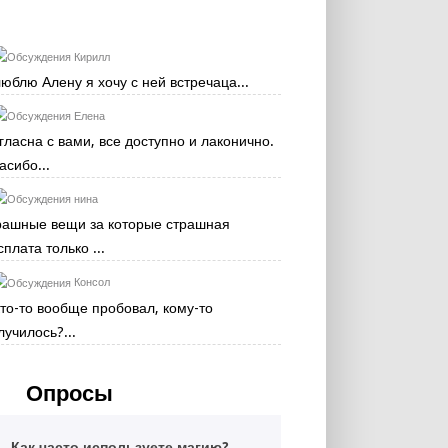
Кирилл
люблю Алену я хочу с ней встречаца...
Елена
гласна с вами, все доступно и лаконично.
асибо...
нина
рашные вещи за которые страшная
сплата только ...
Консол
кто-то вообще пробовал, кому-то
лучилось?...
Опросы
Как часто используете магию?