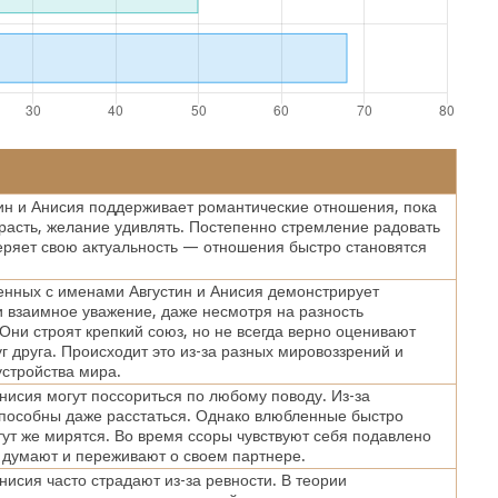
ин и Анисия поддерживает романтические отношения, пока
трасть, желание удивлять. Постепенно стремление радовать
теряет свою актуальность — отношения быстро становятся
нных с именами Августин и Анисия демонстрирует
 взаимное уважение, даже несмотря на разность
 Они строят крепкий союз, но не всегда верно оценивают
уг друга. Происходит это из-за разных мировоззрений и
стройства мира.
Анисия могут поссориться по любому поводу. Из-за
пособны даже расстаться. Однако влюбленные быстро
тут же мирятся. Во время ссоры чувствуют себя подавлено
 думают и переживают о своем партнере.
Анисия часто страдают из-за ревности. В теории