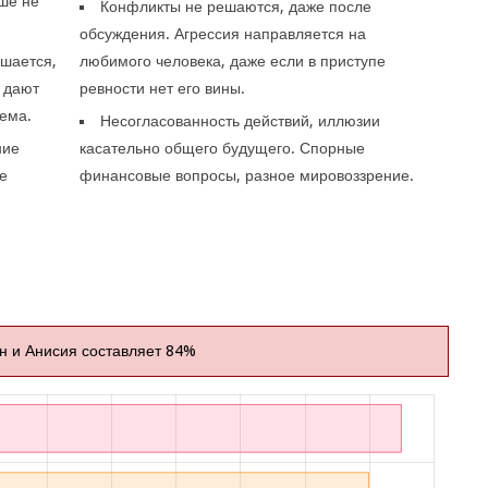
ше не
Конфликты не решаются, даже после
обсуждения. Агрессия направляется на
ьшается,
любимого человека, даже если в приступе
 дают
ревности нет его вины.
лема.
Несогласованность действий, иллюзии
ние
касательно общего будущего. Спорные
е
финансовые вопросы, разное мировоззрение.
н и Анисия составляет 84%