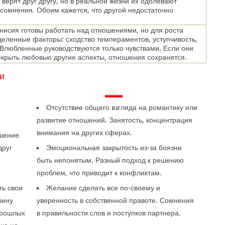
верят друг другу, но в реальной жизни их одолевают
сомнения. Обоим кажется, что другой недостаточно
Анисия готовы работать над отношениями, но для роста
еленные факторы: сходство темпераментов, уступчивость,
Влюбленные руководствуются только чувствами. Если они
крыть любовью другие аспекты, отношения сохранятся.
и
—
Отсутствие общего взгляда на романтику или
развитие отношений. Занятость, концентрация
внимания на других сферах.
ешение
друг
Эмоциональная закрытость из-за боязни
быть непонятым. Разный подход к решению
проблем, что приводит к конфликтам.
ть свои
Желание сделать все по-своему и
чину
уверенность в собственной правоте. Сомнения
прошлых
в правильности слов и поступков партнера.