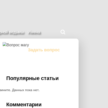
Поиск
ерной ведьмы
Имена
на
нашем
сайте
Задать вопрос
Задайте свой вопрос магу
Популярные статьи
вините. Данных пока нет.
Комментарии