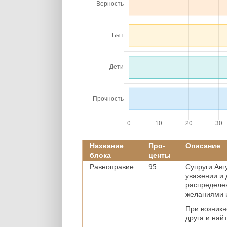
Название
Про-
Описание
блока
центы
Равноправие
95
Супруги Авг
уважении и 
распределен
желаниями и
При возникн
друга и най