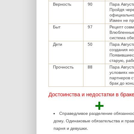
Верность
90
Пара Август
Пройдя чере
официально 
Измен не п
Быт
97
Рецепт совм
Влюбленные
система обе
Дети
50
Пара Август
создания но
Появившиеся
старую, раб
Прочность
88
Пара Август
условиях не
партнеров с
брак до кон
Достоинства и недостатки в брак
+
Справедливое разделение обязаннос
дому. Одинаковые обязательства и пра
парня и девушки.