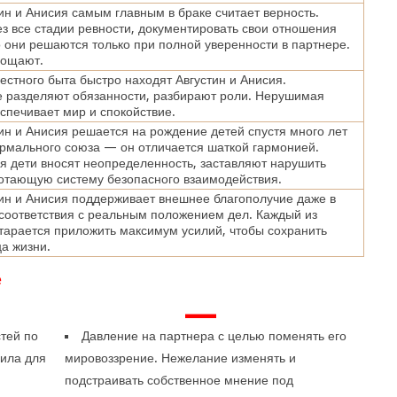
ин и Анисия самым главным в браке считает верность.
з все стадии ревности, документировать свои отношения
они решаются только при полной уверенности в партнере.
рощают.
естного быта быстро находят Августин и Анисия.
 разделяют обязанности, разбирают роли. Нерушимая
спечивает мир и спокойствие.
ин и Анисия решается на рождение детей спустя много лет
рмального союза — он отличается шаткой гармонией.
 дети вносят неопределенность, заставляют нарушить
отающую систему безопасного взаимодействия.
ин и Анисия поддерживает внешнее благополучие даже в
соответствия с реальным положением дел. Каждый из
тарается приложить максимум усилий, чтобы сохранить
ца жизни.
е
—
тей по
Давление на партнера с целью поменять его
вила для
мировоззрение. Нежелание изменять и
подстраивать собственное мнение под