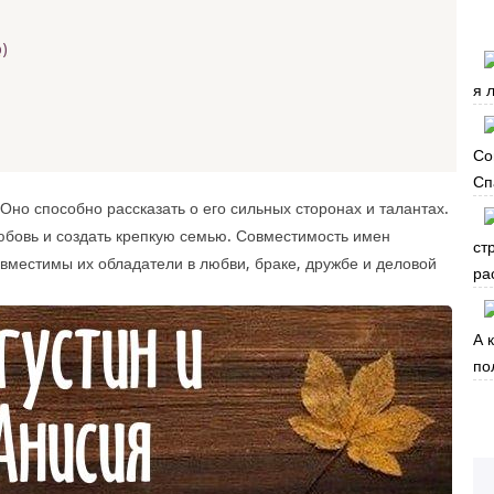
)
я 
Со
Сп
Оно способно рассказать о его сильных сторонах и талантах.
юбовь и создать крепкую семью. Совместимость имен
ст
овместимы их обладатели в любви, браке, дружбе и деловой
ра
А 
по