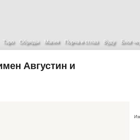
Таро
Обряды
Магия
Порча и сглаз
Вуду
Блог ч
мен Августин и
Из