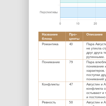
Название
Про-
Описание
блока
центы
Романтика
43
Пара Август
не утихла с
друг друга 
рутинными.
Понимание
79
Пара влюбле
понимание и
характеров.
поступки др
пониманий у
Конфликты
47
Августин и 
конфликта с
остывают и 
и постоянно
Ревность
50
Августин и 