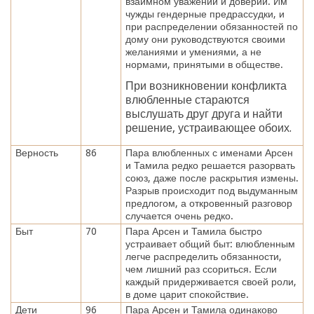
взаимном уважении и доверии. Им
чужды гендерные предрассудки, и
при распределении обязанностей по
дому они руководствуются своими
желаниями и умениями, а не
нормами, принятыми в обществе.
При возникновении конфликта
влюбленные стараются
выслушать друг друга и найти
решение, устраивающее обоих.
Верность
86
Пара влюбленных с именами Арсен
и Тамила редко решается разорвать
союз, даже после раскрытия измены.
Разрыв происходит под выдуманным
предлогом, а откровенный разговор
случается очень редко.
Быт
70
Пара Арсен и Тамила быстро
устраивает общий быт: влюбленным
легче распределить обязанности,
чем лишний раз ссориться. Если
каждый придерживается своей роли,
в доме царит спокойствие.
Дети
96
Пара Арсен и Тамила одинаково