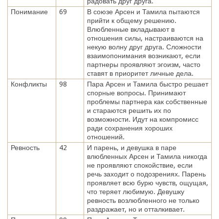
радовать друг друга.
Понимание
69
В союзе Арсен и Тамила пытаются
прийти к общему решению.
Влюбленные вкладывают в
отношения силы, настраиваются на
некую волну друг друга. Сложности
взаимопонимания возникают, если
партнеры проявляют эгоизм, часто
ставят в приоритет личные дела.
Конфликты
98
Пара Арсен и Тамила быстро решает
спорные вопросы. Принимают
проблемы партнера как собственные
и стараются решить их по
возможности. Идут на компромисс
ради сохранения хороших
отношений.
Ревность
42
И парень, и девушка в паре
влюбленных Арсен и Тамила никогда
не проявляют спокойствие, если
речь заходит о подозрениях. Парень
проявляет всю бурю чувств, ощущая,
что теряет любимую. Девушку
ревность возлюбленного не только
раздражает, но и отталкивает.