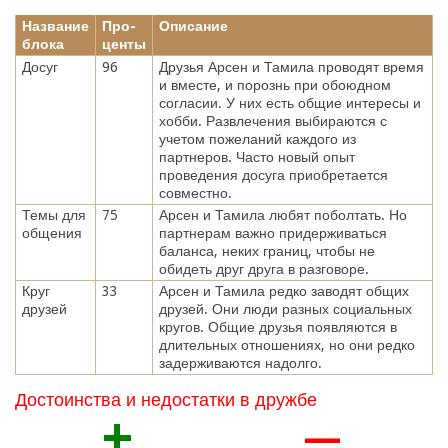
Название
Про-
Описание
блока
центы
Досуг
96
Друзья Арсен и Тамила проводят время
и вместе, и порознь при обоюдном
согласии. У них есть общие интересы и
хобби. Развлечения выбираются с
учетом пожеланий каждого из
партнеров. Часто новый опыт
проведения досуга приобретается
совместно.
Темы для
75
Арсен и Тамила любят поболтать. Но
общения
партнерам важно придерживаться
баланса, неких границ, чтобы не
обидеть друг друга в разговоре.
Круг
33
Арсен и Тамила редко заводят общих
друзей
друзей. Они люди разных социальных
кругов. Общие друзья появляются в
длительных отношениях, но они редко
задерживаются надолго.
Достоинства и недостатки в дружбе
+
—