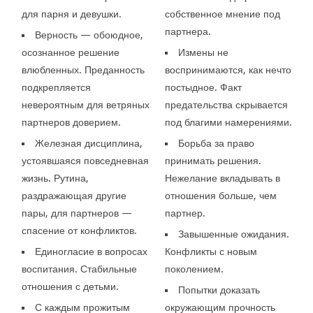
для парня и девушки.
собственное мнение под
партнера.
Верность — обоюдное,
осознанное решение
Измены не
влюбленных. Преданность
воспринимаются, как нечто
подкрепляется
постыдное. Факт
невероятным для ветряных
предательства скрывается
партнеров доверием.
под благими намерениями.
Железная дисциплина,
Борьба за право
устоявшаяся повседневная
принимать решения.
жизнь. Рутина,
Нежелание вкладывать в
раздражающая другие
отношения больше, чем
пары, для партнеров —
партнер.
спасение от конфликтов.
Завышенные ожидания.
Единогласие в вопросах
Конфликты с новым
воспитания. Стабильные
поколением.
отношения с детьми.
Попытки доказать
С каждым прожитым
окружающим прочность