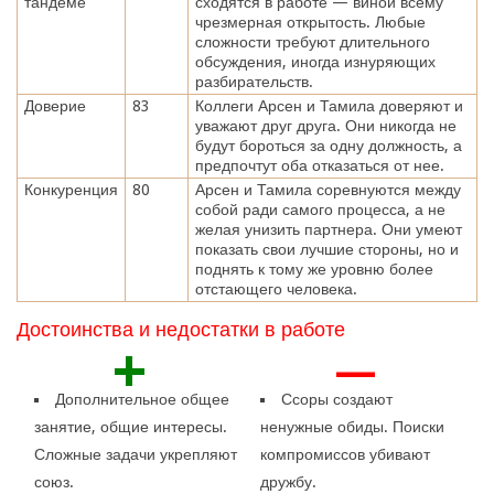
тандеме
сходятся в работе — виной всему
чрезмерная открытость. Любые
сложности требуют длительного
обсуждения, иногда изнуряющих
разбирательств.
Доверие
83
Коллеги Арсен и Тамила доверяют и
уважают друг друга. Они никогда не
будут бороться за одну должность, а
предпочтут оба отказаться от нее.
Конкуренция
80
Арсен и Тамила соревнуются между
собой ради самого процесса, а не
желая унизить партнера. Они умеют
показать свои лучшие стороны, но и
поднять к тому же уровню более
отстающего человека.
Достоинства и недостатки в работе
+
—
Дополнительное общее
Ссоры создают
занятие, общие интересы.
ненужные обиды. Поиски
Сложные задачи укрепляют
компромиссов убивают
союз.
дружбу.