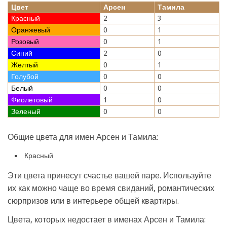
Цвет
Арсен
Тамила
Красный
2
3
Оранжевый
0
1
Розовый
0
1
Синий
2
0
Желтый
0
1
Голубой
0
0
Белый
0
0
Фиолетовый
1
0
Зеленый
0
0
Общие цвета для имен Арсен и Тамила:
Красный
Эти цвета принесут счастье вашей паре. Используйте
их как можно чаще во время свиданий, романтических
сюрпризов или в интерьере общей квартиры.
Цвета, которых недостает в именах Арсен и Тамила: