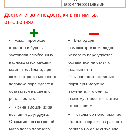
закомплексованными.
Достоинства и недостатки в интимных
отношениях
+
—
Роман протекает
Благодаря
страстно и бурно,
самоконтролю молодого
заставляя влюбленных
человека паре удается
наслаждаться каждым
оставаться на связи с
моментом. Благодаря
реальностью.
самоконтролю молодого
Поглощенные страстью
человека паре удается
партнеры могут не
оставаться на связи с
замечать, что они по-
реальностью.
разному относятся к этим
отношениям.
Яркие эмоции из-за
познания друг друга.
Тотальное непонимание.
Открытие новых граней
Частые ссоры из-за разного
мира через партнера.
взгляда на одну ситуацию.