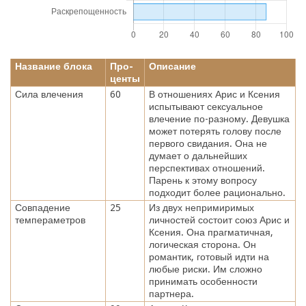
Название блока
Про-
Описание
центы
Сила влечения
60
В отношениях Арис и Ксения
испытывают сексуальное
влечение по-разному. Девушка
может потерять голову после
первого свидания. Она не
думает о дальнейших
перспективах отношений.
Парень к этому вопросу
подходит более рационально.
Совпадение
25
Из двух непримиримых
темпераметров
личностей состоит союз Арис и
Ксения. Она прагматичная,
логическая сторона. Он
романтик, готовый идти на
любые риски. Им сложно
принимать особенности
партнера.