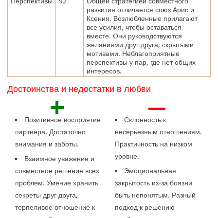
Перспективы
92
Общей стратегией совместного
развития отличается союз Арис и
Ксения. Возлюбленные прилагают
все усилия, чтобы оставаться
вместе. Они руководствуются
желаниями друг друга, скрытыми
мотивами. Неблагоприятные
перспективы у пар, где нет общих
интересов.
Достоинства и недостатки в любви
+
—
Позитивное восприятие
Склонность к
партнера. Достаточно
несерьезным отношениям.
внимания и заботы.
Практичность на низком
уровне.
Взаимное уважение и
совместное решение всех
Эмоциональная
проблем. Умение хранить
закрытость из-за боязни
секреты друг друга,
быть непонятым. Разный
терпеливое отношение к
подход к решению