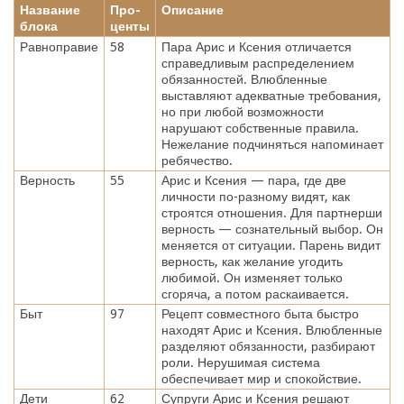
Название
Про-
Описание
блока
центы
Равноправие
58
Пара Арис и Ксения отличается
справедливым распределением
обязанностей. Влюбленные
выставляют адекватные требования,
но при любой возможности
нарушают собственные правила.
Нежелание подчиняться напоминает
ребячество.
Верность
55
Арис и Ксения — пара, где две
личности по-разному видят, как
строятся отношения. Для партнерши
верность — сознательный выбор. Он
меняется от ситуации. Парень видит
верность, как желание угодить
любимой. Он изменяет только
сгоряча, а потом раскаивается.
Быт
97
Рецепт совместного быта быстро
находят Арис и Ксения. Влюбленные
разделяют обязанности, разбирают
роли. Нерушимая система
обеспечивает мир и спокойствие.
Дети
62
Супруги Арис и Ксения решают