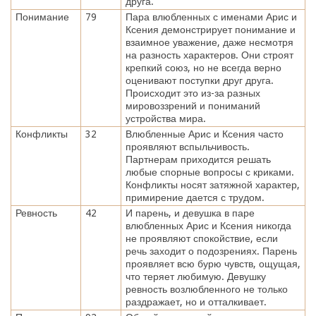
друга.
Понимание
79
Пара влюбленных с именами Арис и
Ксения демонстрирует понимание и
взаимное уважение, даже несмотря
на разность характеров. Они строят
крепкий союз, но не всегда верно
оценивают поступки друг друга.
Происходит это из-за разных
мировоззрений и пониманий
устройства мира.
Конфликты
32
Влюбленные Арис и Ксения часто
проявляют вспыльчивость.
Партнерам приходится решать
любые спорные вопросы с криками.
Конфликты носят затяжной характер,
примирение дается с трудом.
Ревность
42
И парень, и девушка в паре
влюбленных Арис и Ксения никогда
не проявляют спокойствие, если
речь заходит о подозрениях. Парень
проявляет всю бурю чувств, ощущая,
что теряет любимую. Девушку
ревность возлюбленного не только
раздражает, но и отталкивает.