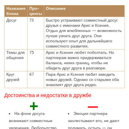
Название
Про-
Описание
блока
центы
Досуг
73
Быстро устраивают совместный досуг
друзья с именами Арис и Ксения.
Отдых для влюбленных — возможность
лучше узнать друг друга. Они
используют опыт для дальнейшего
совместного развития.
Темы для
75
Арис и Ксения любят поболтать. Но
общения
партнерам важно придерживаться
баланса, неких границ, чтобы не
обидеть друг друга в разговоре.
Круг
67
Пара Арис и Ксения любит заводить
друзей
новых друзей. Однако со старыми оба
знакомят друг друга редко.
Достоинства и недостатки в дружбе
+
—
На фоне досуга
Эмоции партнера
возникают совместные
захлестывают его, не дают
увлечения. Любопытство,
подумать, остыть — он