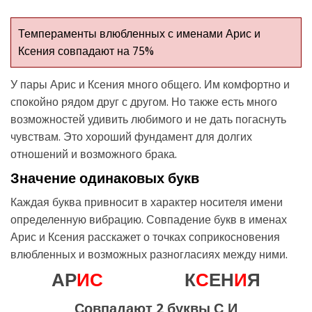
Темпераменты влюбленных с именами Арис и
Ксения совпадают на 75%
У пары Арис и Ксения много общего. Им комфортно и
спокойно рядом друг с другом. Но также есть много
возможностей удивить любимого и не дать погаснуть
чувствам. Это хороший фундамент для долгих
отношений и возможного брака.
Значение одинаковых букв
Каждая буква привносит в характер носителя имени
определенную вибрацию. Совпадение букв в именах
Арис и Ксения расскажет о точках соприкосновения
влюбленных и возможных разногласиях между ними.
АР
И
С
К
С
ЕН
И
Я
Совпадают 2 буквы С,И