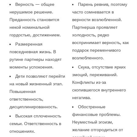
Верность — общее
Парень ревнив, поэтому
нерушимое решение.
часто сомневается в
Преданность становится
верности возлюбленной.
некой номинальной
Партнерша проявляет
гордостью, достижением.
холодность, редко
воспринимает верность, как
Размеренная
подарок переменчивого
повседневная жизнь. В
возлюбленного.
рутине партнеры находят
моменты успокоения.
Скука, отсутствие ярких
эмоций, переживаний.
Дети позволяют перейти
Конфликты из-за
на новый жизненный этап.
скопившегося внутреннего
Повышенная
негатива.
ответственность,
дисциплинированность.
Обостренные
финансовые проблемы.
Высокая сплоченность
Неуместный эгоизм,
семьи. Ответственность в
желание отгородиться от
отношениях.