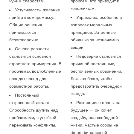
чужим слабостям.
проблем, что приводит к
конфликтам.
Уступчивость, желание
прийти к компромиссу.
Упрямство, особенно в
Общие решения
вопросах моральных
принимаются
принципов. Затаенные
безоговорочно.
обиды из-за незначимых
вещей.
Основа ревности
становится основной
Недоверие становится
страстного примирения. В
причиной постоянных,
проблемах возлюбленные
беспочвенных обвинений.
находят повод для
Ложь во благо, чтобы
совместной работы.
предотвратить очередной
скандал.
Постоянный
откровенный диалог.
Разнящиеся планы на
Способность шутить над
будущее — он хочет
проблемами, с улыбкой
свадьбу, она свободной
переживать конфликты.
жизни. Частые ссоры на
фоне финансовой