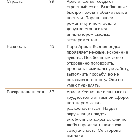
Страсть
99
Арис и Ксения создают
страстный союз. Влюбленные
быстро находят общий язык в
постели. Парень вносит
романтику и нежность, а
девушка становится
инициатором смелых
экспериментов.
Нежность
45
Пара Арис и Ксения редко
проявляет нежные, искренние
чувства. Влюбленным легче
откровенно поговорить,
проявить номинальную заботу,
выполнить просьбу, но не
показывать теплоту. Они не
умеют удивлять.
Раскрепощенность
87
Арис и Ксения не испытывают
трудностей в интимной сфере,
партнерам легко
раскрепоститься. Но для
окружающих людей
влюбленные закрыты. Они не
любят проявлять показную
сексуальность. Со стороны
выглядят