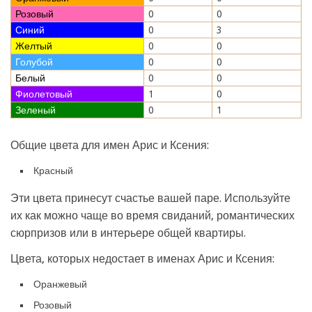
Розовый
0
0
Синий
0
3
Желтый
0
0
Голубой
0
0
Белый
0
0
Фиолетовый
1
0
Зеленый
0
1
Общие цвета для имен Арис и Ксения:
Красный
Эти цвета принесут счастье вашей паре. Используйте
их как можно чаще во время свиданий, романтических
сюрпризов или в интерьере общей квартиры.
Цвета, которых недостает в именах Арис и Ксения:
Оранжевый
Розовый