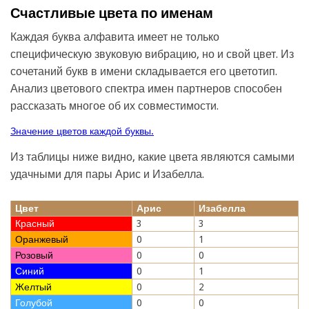
Счастливые цвета по именам
Каждая буква алфавита имеет не только
специфическую звуковую вибрацию, но и свой цвет. Из
сочетаний букв в имени складывается его цветотип.
Анализ цветового спектра имен партнеров способен
рассказать многое об их совместимости.
Значение цветов каждой буквы.
Из таблицы ниже видно, какие цвета являются самыми
удачными для пары Арис и Изабелла.
Цвет
Арис
Изабелла
Красный
3
3
Оранжевый
0
1
Розовый
0
0
Синий
0
1
Желтый
0
2
Голубой
0
0