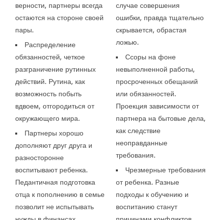
верности, партнеры всегда
случае совершения
остаются на стороне своей
ошибки, правда тщательно
пары.
скрывается, обрастая
ложью.
Распределение
обязанностей, четкое
Ссоры на фоне
разграничение рутинных
невыполненной работы,
действий. Рутина, как
просроченных обещаний
возможность побыть
или обязанностей.
вдвоем, отгородиться от
Проекция зависимости от
окружающего мира.
партнера на бытовые дела,
как следствие
Партнеры хорошо
неоправданные
дополняют друг друга и
требования.
разносторонне
воспитывают ребенка.
Чрезмерные требования
Педантичная подготовка
от ребенка. Разные
отца к пополнению в семье
подходы к обучению и
позволит не испытывать
воспитанию станут
нужды в финансах.
причинами конфликтов.