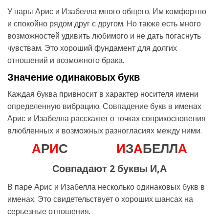
У пары Арис и Изабелла много общего. Им комфортно
и спокойно рядом друг с другом. Но также есть много
возможностей удивить любимого и не дать погаснуть
чувствам. Это хороший фундамент для долгих
отношений и возможного брака.
Значение одинаковых букв
Каждая буква привносит в характер носителя имени
определенную вибрацию. Совпадение букв в именах
Арис и Изабелла расскажет о точках соприкосновения
влюбленных и возможных разногласиях между ними.
А
Р
И
С
И
З
А
БЕЛЛ
А
Совпадают 2 буквы И,А
В паре Арис и Изабелла несколько одинаковых букв в
именах. Это свидетельствует о хороших шансах на
серьезные отношения.