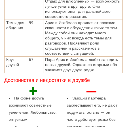
Отдых для влюбленных — возможность
лучше узнать друг друга. Они
используют опыт для дальнейшего
совместного развития.
Темы для
99
Арис и Изабелла проявляют похожие
общения
склонности в обсуждении каких-то тем.
Между собой они находят много
общего, у них всегда есть темы для
разговоров. Проявляют роли
слушателей и рассказчиков в
соответствии с ситуацией.
Круг
67
Пара Арис и Изабелла любит заводить
друзей
новых друзей. Однако со старыми оба
знакомят друг друга редко.
Достоинства и недостатки в дружбе
+
—
На фоне досуга
Эмоции партнера
возникают совместные
захлестывают его, не дают
увлечения. Любопытство,
подумать, остыть — он
энтузиазм.
часто действует резко без
согласия партнерши.