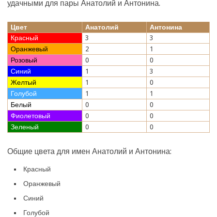
удачными для пары Анатолий и Антонина.
Цвет
Анатолий
Антонина
Красный
3
3
Оранжевый
2
1
Розовый
0
0
Синий
1
3
Желтый
1
0
Голубой
1
1
Белый
0
0
Фиолетовый
0
0
Зеленый
0
0
Общие цвета для имен Анатолий и Антонина:
Красный
Оранжевый
Синий
Голубой