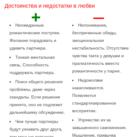
Достоинства и недостатки в любви
+
—
Неожиданные
Непонимание,
романтические поступки.
беспричинные обиды,
Желание порадовать и
эмоциональная
удивить партнера.
нестабильность. Отсутствие
чувства такта у девушки и
Тонкая ментальная
прагматичность вместо
связь. Способность
романтичности у парня.
поддержать партнера.
Недомолвки
Поиск общего решения
накапливаются.
проблемы, даже через
Появляется
скандалы. Если решение
стандартизированное
принято, оно не подлежит
восприятие.
дальнейшему обсуждению.
Упрямство из-за
Чем лучше партнеры
завышенного самомнения.
будут узнавать друг друга,
Мышление, привычка
тем меньше ревности