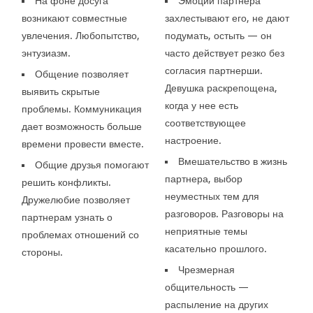
На фоне досуга
Эмоции партнера
возникают совместные
захлестывают его, не дают
увлечения. Любопытство,
подумать, остыть — он
энтузиазм.
часто действует резко без
согласия партнерши.
Общение позволяет
Девушка раскрепощена,
выявить скрытые
когда у нее есть
проблемы. Коммуникация
соответствующее
дает возможность больше
настроение.
времени провести вместе.
Вмешательство в жизнь
Общие друзья помогают
партнера, выбор
решить конфликты.
неуместных тем для
Дружелюбие позволяет
разговоров. Разговоры на
партнерам узнать о
неприятные темы
проблемах отношений со
касательно прошлого.
стороны.
Чрезмерная
общительность —
распыление на других