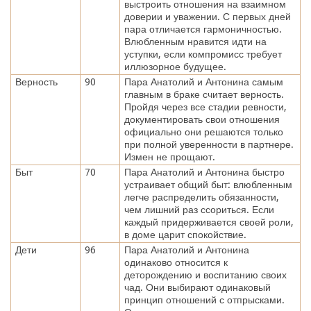
выстроить отношения на взаимном
доверии и уважении. С первых дней
пара отличается гармоничностью.
Влюбленным нравится идти на
уступки, если компромисс требует
иллюзорное будущее.
Верность
90
Пара Анатолий и Антонина самым
главным в браке считает верность.
Пройдя через все стадии ревности,
документировать свои отношения
официально они решаются только
при полной уверенности в партнере.
Измен не прощают.
Быт
70
Пара Анатолий и Антонина быстро
устраивает общий быт: влюбленным
легче распределить обязанности,
чем лишний раз ссориться. Если
каждый придерживается своей роли,
в доме царит спокойствие.
Дети
96
Пара Анатолий и Антонина
одинаково относится к
деторождению и воспитанию своих
чад. Они выбирают одинаковый
принцип отношений с отпрысками.