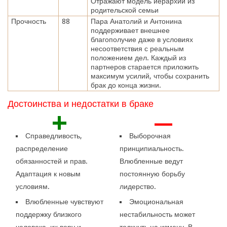
Отражают модель иерархии из
родительской семьи
Прочность
88
Пара Анатолий и Антонина
поддерживает внешнее
благополучие даже в условиях
несоответствия с реальным
положением дел. Каждый из
партнеров старается приложить
максимум усилий, чтобы сохранить
брак до конца жизни.
Достоинства и недостатки в браке
+
—
Справедливость,
Выборочная
распределение
принципиальность.
обязанностей и прав.
Влюбленные ведут
Адаптация к новым
постоянную борьбу
условиям.
лидерство.
Влюбленные чувствуют
Эмоциональная
поддержку близкого
нестабильность может
человека, их веру и
толкнуть на измену. В