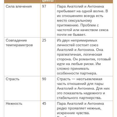
центы
Сила влечения
97
Пара Анатолий и Антонина
пребывает на одной волне. В
их отношениях всегда есть
место сексуальному
притяжению. Проблем с
частотой или качеством секса
почти не бывает.
Совпадение
25
Из двух непримиримых
темпераметров
личностей состоит союз
Анатолий и Антонина. Она
прагматичная, логическая
сторона. Он романтик, готовый
идти на любые риски. Им
сложно принимать
особенности партнера.
Страсть
90
Страсть — неотъемлемая
часть отношений для пары
Анатолий и Антонина. Для них
это показатель надежного и
стабильного партнерства.
Нежность
45
Пара Анатолий и Антонина
редко проявляет нежные,
искренние чувства.