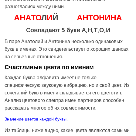
разногласиях между ними.
А
Н
А
Т
О
Л
И
Й
А
Н
Т
О
Н
И
Н
А
Совпадают 5 букв А,Н,Т,О,И
В паре Анатолий и Антонина несколько одинаковых
букв в именах. Это свидетельствует о хороших шансах
на серьезные отношения.
Счастливые цвета по именам
Каждая буква алфавита имеет не только
специфическую звуковую вибрацию, но и свой цвет. Из
сочетаний букв в имени складывается его цветотип.
Анализ цветового спектра имен партнеров способен
рассказать многое об их совместимости.
Значение цветов каждой буквы.
Из таблицы ниже видно, какие цвета являются самыми