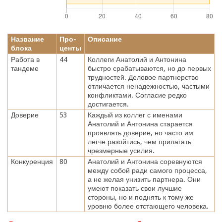
Название
Про-
Описание
блока
центы
Работа в
44
Коллеги Анатолий и Антонина
тандеме
быстро срабатываются, но до первых
трудностей. Деловое партнерство
отличается ненадежностью, частыми
конфликтами. Согласие редко
достигается.
Доверие
53
Каждый из коллег с именами
Анатолий и Антонина старается
проявлять доверие, но часто им
легче разойтись, чем прилагать
чрезмерные усилия.
Конкуренция
80
Анатолий и Антонина соревнуются
между собой ради самого процесса,
а не желая унизить партнера. Они
умеют показать свои лучшие
стороны, но и поднять к тому же
уровню более отстающего человека.