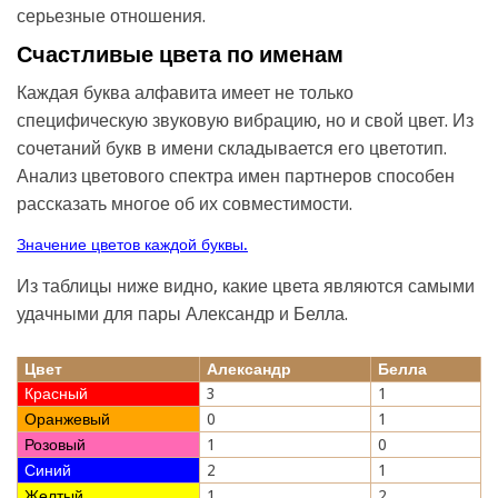
серьезные отношения.
Счастливые цвета по именам
Каждая буква алфавита имеет не только
специфическую звуковую вибрацию, но и свой цвет. Из
сочетаний букв в имени складывается его цветотип.
Анализ цветового спектра имен партнеров способен
рассказать многое об их совместимости.
Значение цветов каждой буквы.
Из таблицы ниже видно, какие цвета являются самыми
удачными для пары Александр и Белла.
Цвет
Александр
Белла
Красный
3
1
Оранжевый
0
1
Розовый
1
0
Синий
2
1
Желтый
1
2