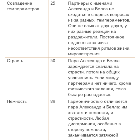
Совпадение
25
Партнеры с именами
темпераметров
Александр и Белла не
сходится в спорных вопросах
из-за разных, темпераментов.
Они не слышат друг друга, у
них разные реакции на
раздражители. Постоянное
недовольство из-за
несоответствия ритмов жизни,
мировоззрения.
Страсть
50
Пара Александр и Белла
зарождается сначала на
страсти, потом на общих
увлечениях. Если между
партнерами нет ничего, кроме
физического желания, союз
быстро распадается.
Нежность
89
Гармоничностью отличается
пара Александр и Белла: им
хватает и нежности, и
страстности. Любая
дисгармония, особенно в
сторону нежности,
заканчивается затяжной