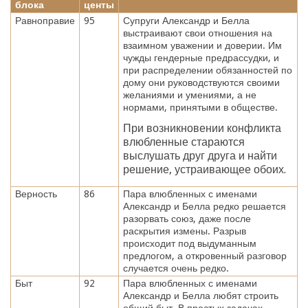
блока
центы
Равноправие
95
Супруги Александр и Белла
выстраивают свои отношения на
взаимном уважении и доверии. Им
чужды гендерные предрассудки, и
при распределении обязанностей по
дому они руководствуются своими
желаниями и умениями, а не
нормами, принятыми в обществе.
При возникновении конфликта
влюбленные стараются
выслушать друг друга и найти
решение, устраивающее обоих.
Верность
86
Пара влюбленных с именами
Александр и Белла редко решается
разорвать союз, даже после
раскрытия измены. Разрыв
происходит под выдуманным
предлогом, а откровенный разговор
случается очень редко.
Быт
92
Пара влюбленных с именами
Александр и Белла любят строить
общий быт. В простых задачах