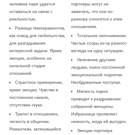
человека паре удается
партнеры могут не
оставаться на связи с
замечать, что они по-
реальностью.
разному относятся к этим
отношениям.
Разница темпераментов,
как повод для любопытства,
Тотальное непонимание.
для разгадывания
Частые ссоры из-за разного
интересной задачи. Яркие
взгляда на одну ситуацию.
эмоции, особенно на
Увлечение другими
начальной стадии
людьми, поиск постоянной
отношений.
эмоциональной подпитки.
Страстное примирение,
Необдуманные поступки.
яркие эмоции. Чувства в
Мягкость парня
постоянном накале,
приводит к раздражению
отсутствие скуки.
собранной женщины.
Трепет в отношениях,
Избранница проявляет
легкость в общении.
нежность, когда ей выгодно.
Романтизм, затянувшийся
Эмоции партнера