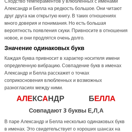
Сходство темпераментов у влюбленных с именами
Александр и Белла на редкость большое. Они читают
друг друга как открытую книгу. В таких отношениях
много доверия и понимания. Но есть большая
вероятность появления скуки. Привносите в отношения
новое, и они продлятся очень долго.
Значение одинаковых букв
Каждая буква привносит в характер носителя имени
определенную вибрацию. Совпадение букв в именах
Александр и Белла расскажет о точках
соприкосновения влюбленных и возможных
разногласиях между ними.
А
Л
Е
КС
А
НДР
Б
Е
Л
Л
А
Совпадают 3 буквы Е,Л,А
В паре Александр и Белла несколько одинаковых букв
в именах. Это свидетельствует о хороших шансах на