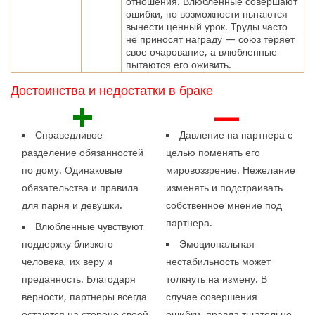
отношения. Влюбленные совершают
ошибки, по возможности пытаются
вынести ценный урок. Труды часто
не приносят награду — союз теряет
свое очарование, а влюбленные
пытаются его оживить.
Достоинства и недостатки в браке
+
—
Справедливое
Давление на партнера с
разделение обязанностей
целью поменять его
по дому. Одинаковые
мировоззрение. Нежелание
обязательства и правила
изменять и подстраивать
для парня и девушки.
собственное мнение под
партнера.
Влюбленные чувствуют
поддержку близкого
Эмоциональная
человека, их веру и
нестабильность может
преданность. Благодаря
толкнуть на измену. В
верности, партнеры всегда
случае совершения
остаются на стороне своей
ошибки, правда тщательно