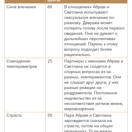
Сила влечения
60
В отношениях Абрам и
Светлана испытывают
сексуальное влечение по-
разному. Девушка может
потерять голову после первого
свидания. Она не думает о
дальнейших перспективах
отношений. Парень к этому
вопросу подходит более
рационально.
Совпадение
25
Партнеры с именами Абрам и
темпераметров
Светлана не сходится в
спорных вопросах из-за
разных, темпераментов. Они
не слышат друг друга, у них
разные реакции на
раздражители. Постоянное
недовольство из-за
несоответствия ритмов жизни,
мировоззрения.
Страсть
50
Пара Абрам и Светлана
зарождается сначала на
страсти, потом на общих
увлечениях. Если между