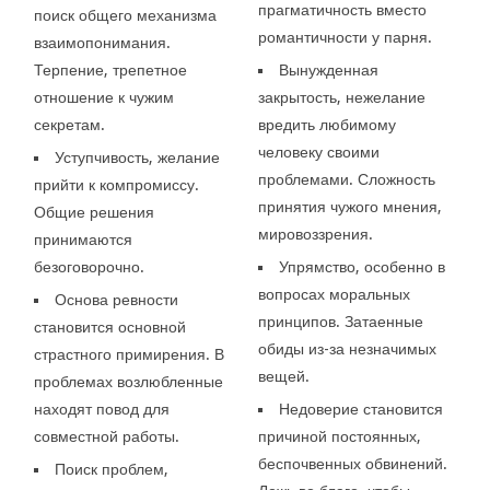
прагматичность вместо
поиск общего механизма
романтичности у парня.
взаимопонимания.
Терпение, трепетное
Вынужденная
отношение к чужим
закрытость, нежелание
секретам.
вредить любимому
человеку своими
Уступчивость, желание
проблемами. Сложность
прийти к компромиссу.
принятия чужого мнения,
Общие решения
мировоззрения.
принимаются
безоговорочно.
Упрямство, особенно в
вопросах моральных
Основа ревности
принципов. Затаенные
становится основной
обиды из-за незначимых
страстного примирения. В
вещей.
проблемах возлюбленные
находят повод для
Недоверие становится
совместной работы.
причиной постоянных,
беспочвенных обвинений.
Поиск проблем,