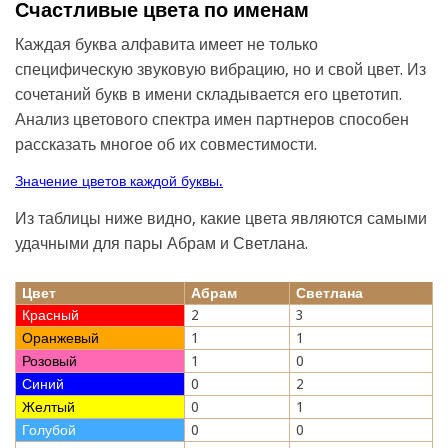
Счастливые цвета по именам
Каждая буква алфавита имеет не только
специфическую звуковую вибрацию, но и свой цвет. Из
сочетаний букв в имени складывается его цветотип.
Анализ цветового спектра имен партнеров способен
рассказать многое об их совместимости.
Значение цветов каждой буквы.
Из таблицы ниже видно, какие цвета являются самыми
удачными для пары Абрам и Светлана.
Цвет
Абрам
Светлана
Красный
2
3
Оранжевый
1
1
Розовый
1
0
Синий
0
2
Желтый
0
1
Голубой
0
0