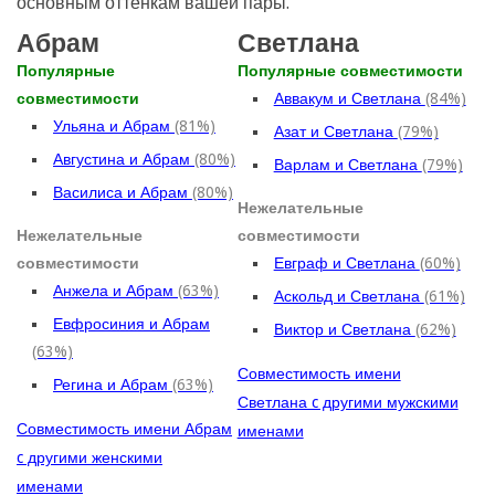
основным оттенкам вашей пары.
Абрам
Светлана
Популярные
Популярные совместимости
совместимости
Аввакум и Светлана
(84%)
Ульяна и Абрам
(81%)
Азат и Светлана
(79%)
Августина и Абрам
(80%)
Варлам и Светлана
(79%)
Василиса и Абрам
(80%)
Нежелательные
Нежелательные
совместимости
совместимости
Евграф и Светлана
(60%)
Анжела и Абрам
(63%)
Аскольд и Светлана
(61%)
Евфросиния и Абрам
Виктор и Светлана
(62%)
(63%)
Совместимость имени
Регина и Абрам
(63%)
Светлана c другими мужскими
Совместимость имени Абрам
именами
c другими женскими
именами