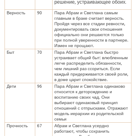
решение, устраивающее обоих.
Верность
90
Пара Абрам и Светлана самым
главным в браке считает верность.
Пройдя через все стадии ревности,
документировать свои отношения
официально они решаются только
при полной уверенности в партнере.
Измен не прощают.
Быт
70
Пара Абрам и Светлана быстро
устраивает общий быт: влюбленным
легче распределить обязанности,
чем лишний раз ссориться. Если
каждый придерживается своей роли,
в доме царит спокойствие.
Дети
96
Пара Абрам и Светлана одинаково
относится к деторождению и
воспитанию своих чад. Они
выбирают одинаковый принцип
отношений с отпрысками. Отражают
модель иерархии из родительской
семьи
Прочность
67
Абрам и Светлана усердно
работают, чтобы сохранить