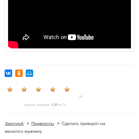
(
1
оценок, среднее:
5,00
из 5)
Заколдуй
>
Привороты
>
Сделать приворот на
женатого мужчину